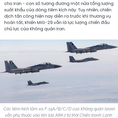
cho Iran - con số tương đương một nửa tổng lượng
xuất khẩu của dòng tiêm kích này. Tuy nhiên, chiến
dịch tấn công hiện nay diễn ra trước khi thương vụ
hoàn tất, khiến MiG-29 vẫn là lực lượng chiến đấu
chủ lực của Không quân Iran.
Các tiêm kích tầm xa F-15A/B/C/D của Không quân Israel
vẫn phụ thuộc vào tên lửa AIM-7 từ thời Chiến tranh Lạnh.