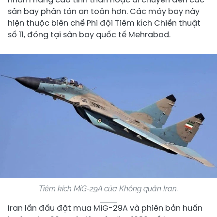
sân bay phân tán an toàn hơn. Các máy bay này
hiện thuộc biên chế Phi đội Tiêm kích Chiến thuật
số 11, đóng tại sân bay quốc tế Mehrabad.
Tiêm kích MiG-29A của Không quân Iran.
Iran lần đầu đặt mua MiG-29A và phiên bản huấn