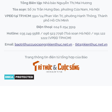
Tổng Biên tập:
Nhà báo Nguyễn Thị Mai Hương
Tòa soạn:
Số 70 Trần Hưng Đạo, phường Cửa Nam, Hà Nội
VPĐD tại TP.HCM:
590/24 Phan Văn Trị, phường Hạnh Thông, Thành
phố Hồ Chí Minh
Điện thoại:
024 6 254 3519
Hotline:
035 249 5588 / 096 523 7756 (Toà soạn Hà Nội) / 091 122
1222 (VPĐD TPHCM)
Email:
baotrithuccuocsong@kienthuc.net.vn
-
tkts@kienthuc.net.vn
Trang thông tin điện tử tổng hợp của Báo