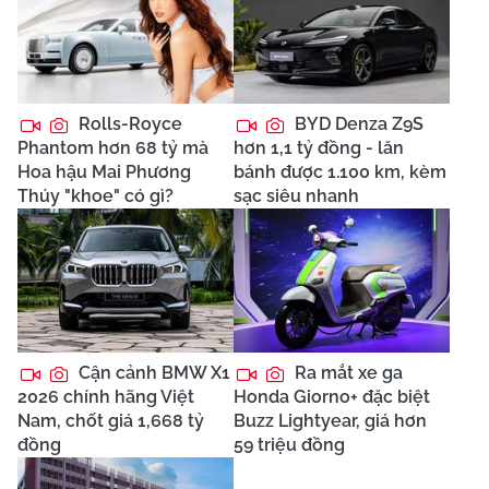
Rolls-Royce
BYD Denza Z9S
Phantom hơn 68 tỷ mà
hơn 1,1 tỷ đồng - lăn
Hoa hậu Mai Phương
bánh được 1.100 km, kèm
Thúy "khoe" có gì?
sạc siêu nhanh
Cận cảnh BMW X1
Ra mắt xe ga
2026 chính hãng Việt
Honda Giorno+ đặc biệt
Nam, chốt giá 1,668 tỷ
Buzz Lightyear, giá hơn
đồng
59 triệu đồng