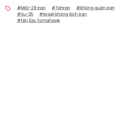
#MiG-29 Iran
#Tehran
#Không quân Iran
#Su-35
#Israel không kích Iran
#tên lửa Tomahawk