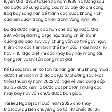
luyện MiG-29UB từ Liên Xô năm 1989. Số lượng sau
đó được bổ sung bằng các máy bay do phi công
Iraq bay sang Iran để tránh các cuộc không kích
của liên quân trong Chiến tranh Vùng Vịnh 1991.
Dù đã được nâng cấp hạn chế trong nước, MiG-
29A vẫn bị đánh giá lạc hậu trong chiến tranh
cường độ cao. Tuy vậy, chúng vẫn có thể gây nguy
hiểm cho các tiêm kích thế hệ 4 của Israel như F-16
hay F-15, đặc biệt khi các máy bay này mang tải
trọng lớn vũ khí tấn công mặt đất.
Kể từ sau khi Liên Xô tan rã, Iran gần như không mua
được tiêm kích mới do áp lực từ phương Tây. Một
thỏa thuận ký năm 2022 với Nga về việc cung cấp
Su-35 được xem là bước đột phá lớn, nhưng các
máy bay này vẫn chưa được bàn giao.
Tài liệu Nga bị rò rỉ cuối năm 2025 cho thấy
Moscow dự kiến chuyển giao tới 48 chiếc Su-35