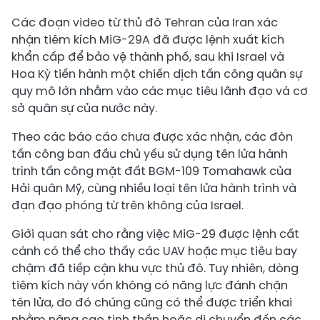
Các đoạn video từ thủ đô Tehran của Iran xác
nhận tiêm kích MiG-29A đã được lệnh xuất kích
khẩn cấp để bảo vệ thành phố, sau khi Israel và
Hoa Kỳ tiến hành một chiến dịch tấn công quân sự
quy mô lớn nhằm vào các mục tiêu lãnh đạo và cơ
sở quân sự của nước này.
Theo các báo cáo chưa được xác nhận, các đòn
tấn công ban đầu chủ yếu sử dụng tên lửa hành
trình tấn công mặt đất BGM-109 Tomahawk của
Hải quân Mỹ, cùng nhiều loại tên lửa hành trình và
đạn đạo phóng từ trên không của Israel.
Giới quan sát cho rằng việc MiG-29 được lệnh cất
cánh có thể cho thấy các UAV hoặc mục tiêu bay
chậm đã tiếp cận khu vực thủ đô. Tuy nhiên, dòng
tiêm kích này vốn không có năng lực đánh chặn
tên lửa, do đó chúng cũng có thể được triển khai
nhằm nâng cao tinh thần hoặc di chuyển đến các