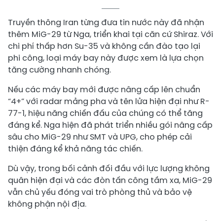
Truyền thông Iran từng đưa tin nước này đã nhận
thêm MiG-29 từ Nga, triển khai tại căn cứ Shiraz. Với
chi phí thấp hơn Su-35 và không cần đào tạo lại
phi công, loại máy bay này được xem là lựa chọn
tăng cường nhanh chóng.
Nếu các máy bay mới được nâng cấp lên chuẩn
“4+” với radar mảng pha và tên lửa hiện đại như R-
77-1, hiệu năng chiến đấu của chúng có thể tăng
đáng kể. Nga hiện đã phát triển nhiều gói nâng cấp
sâu cho MiG-29 như SMT và UPG, cho phép cải
thiện đáng kể khả năng tác chiến.
Dù vậy, trong bối cảnh đối đầu với lực lượng không
quân hiện đại và các đòn tấn công tầm xa, MiG-29
vẫn chủ yếu đóng vai trò phòng thủ và bảo vệ
không phận nội địa.