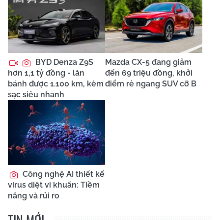
BYD Denza Z9S
Mazda CX-5 đang giảm
hơn 1,1 tỷ đồng - lăn
đến 69 triệu đồng, khởi
bánh được 1.100 km, kèm
điểm rẻ ngang SUV cỡ B
sạc siêu nhanh
Công nghệ AI thiết kế
virus diệt vi khuẩn: Tiềm
năng và rủi ro
TIN MỚI