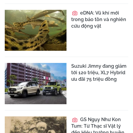
eDNA: Vũ khí mới
trong bảo tồn và nghiên
cứu động vật
Suzuki Jimny đang giảm
tới 120 triệu, XL7 Hybrid
ưu đãi 75 triệu đồng
GS Ngụy Như Kon
Tum: Từ Thạc sĩ Vật lý
đến Hiệu trưởng huyền