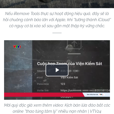
Nếu iRemove Tools thực sự hoạt động hiệu quả, đây sẽ là
hồi chuông cảnh báo lớn với Apple, khi “tường thành iCloud”
có nguy cơ bị xóa sổ sau gần một thập kỷ vững chắc.
Play
Video
Mời quý độc giả xem thêm video: Kịch bản lừa đảo bắt cóc
online "thao túng tâm lý" nhiều nạn nhân | VTV24