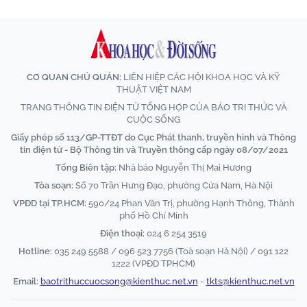
CƠ QUAN CHỦ QUẢN:
LIÊN HIỆP CÁC HỘI KHOA HỌC VÀ KỸ
THUẬT VIỆT NAM
TRANG THÔNG TIN ĐIỆN TỬ TỔNG HỢP CỦA BÁO TRI THỨC VÀ
CUỘC SỐNG
Giấy phép số 113/GP-TTĐT do Cục Phát thanh, truyền hình và Thông
tin điện tử - Bộ Thông tin và Truyền thông cấp ngày 08/07/2021
Tổng Biên tập:
Nhà báo Nguyễn Thị Mai Hương
Tòa soạn:
Số 70 Trần Hưng Đạo, phường Cửa Nam, Hà Nội
VPĐD tại TP.HCM:
590/24 Phan Văn Trị, phường Hạnh Thông, Thành
phố Hồ Chí Minh
Điện thoại:
024 6 254 3519
Hotline:
035 249 5588 / 096 523 7756 (Toà soạn Hà Nội) / 091 122
1222 (VPĐD TPHCM)
Email:
baotrithuccuocsong@kienthuc.net.vn
-
tkts@kienthuc.net.vn