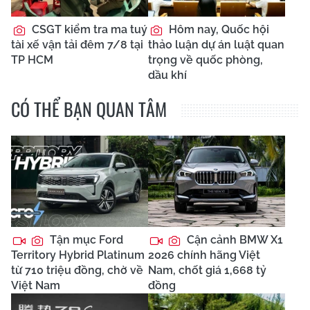
CSGT kiểm tra ma tuý
Hôm nay, Quốc hội
tài xế vận tải đêm 7/8 tại
thảo luận dự án luật quan
TP HCM
trọng về quốc phòng,
dầu khí
CÓ THỂ BẠN QUAN TÂM
Tận mục Ford
Cận cảnh BMW X1
Territory Hybrid Platinum
2026 chính hãng Việt
từ 710 triệu đồng, chờ về
Nam, chốt giá 1,668 tỷ
Việt Nam
đồng