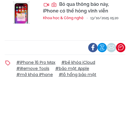
Bỏ qua thông báo này,
iPhone có thể hỏng vĩnh viễn
Khoa học & Công nghệ
13/10/2025 05:20
#iPhone 16 Pro Max
#bẻ khóa iCloud
#iRemove Tools
#bảo mật Apple
#mở khóa iPhone
#lỗ hổng bảo mật