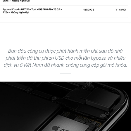
Ban đầu công cụ được phát hành miễn phí, sau đó nhà
phát triển đã thu phí 19 USD cho mỗi lần bypass, và nhiều
dịch vụ ở Việt Nam đã nhanh chóng cung cấp gói mở khóa.