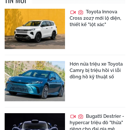
Toyota Innova
Cross 2027 mới lộ diện,
thiết kế "lột xác"
Hơn nửa triệu xe Toyota
Camry bị triệu hồi vì lỗi
đồng hồ kỹ thuật số
Bugatti Destrier -
hypercar triệu đô "thửa"
riêng cho đại gia mê