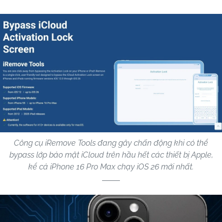
Công cụ iRemove Tools đang gây chấn động khi có thể
bypass lớp bảo mật iCloud trên hầu hết các thiết bị Apple,
kể cả iPhone 16 Pro Max chạy iOS 26 mới nhất.