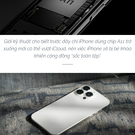
Giới kỹ thuật cho biết trước đây chỉ iPhone dùng chip A11 trở
xuống mới có thể vượt iCloud, nên việc iPhone 16 bị bẻ khóa
khiến cộng đồng “sốc toàn tập”.