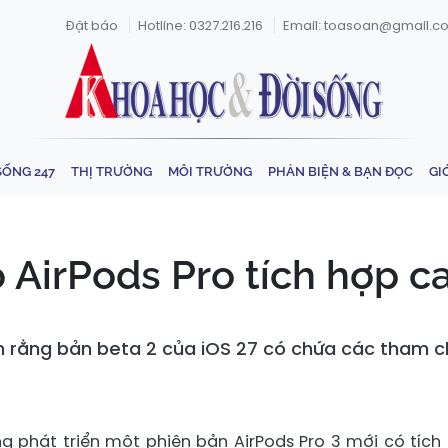
Đặt báo
Hotline: 0327.216.216
Email: toasoan@gmail.c
SỐNG 247
THỊ TRƯỜNG
MÔI TRƯỜNG
PHẢN BIỆN & BẠN ĐỌC
GI
lộ AirPods Pro tích hợp 
ện rằng bản beta 2 của iOS 27 có chứa các tham
g phát triển một phiên bản AirPods Pro 3 mới có tích