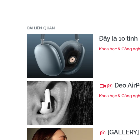
BÀI LIÊN QUAN
Đây là 10 tín
Khoa học & Công ng
Đeo AirPo
Khoa học & Công ng
[GALLERY] 