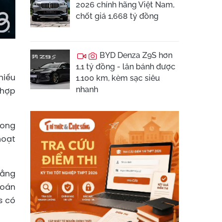
2026 chính hãng Việt Nam,
chốt giá 1,668 tỷ đồng
BYD Denza Z9S hơn
1,1 tỷ đồng - lăn bánh được
hiếu
1.100 km, kèm sạc siêu
nhanh
 hợp
rong
hoạt
rằng
đoán
s có