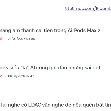
9to5mac.com/Bloom
h năng âm thanh cải tiến trong AirPods Max 2
23/03/2026 04:05
hệ
ds kiểu “lạ”, AI cũng gật đầu nhưng sai bét
19/03/2026 02:47
hệ
Tai nghe có LDAC vẫn nghe dở nếu quên bật tí