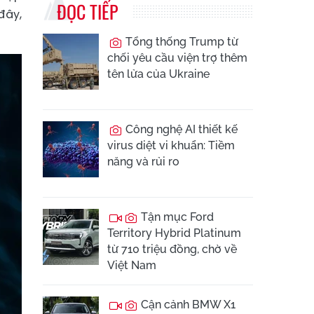
ĐỌC TIẾP
đây,
Tổng thống Trump từ
chối yêu cầu viện trợ thêm
tên lửa của Ukraine
Công nghệ AI thiết kế
virus diệt vi khuẩn: Tiềm
năng và rủi ro
Tận mục Ford
Territory Hybrid Platinum
từ 710 triệu đồng, chờ về
Việt Nam
Cận cảnh BMW X1