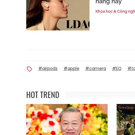
năng này
Khoa học & Công ng
#airpods
#apple
#camera
#EQ
#ta
HOT TREND