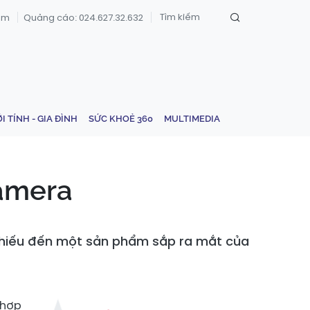
om
Quảng cáo: 024.627.32.632
ỚI TÍNH - GIA ĐÌNH
SỨC KHOẺ 360
MULTIMEDIA
camera
 chiếu đến một sản phẩm sắp ra mắt của
 hợp