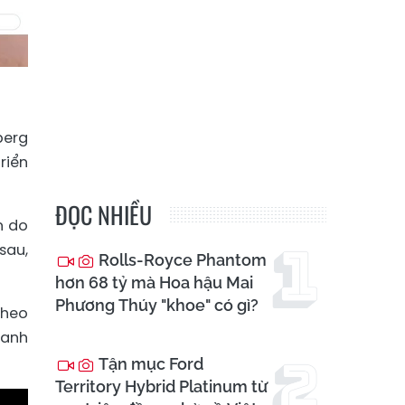
berg
riển
ĐỌC NHIỀU
n do
sau,
Rolls-Royce Phantom
hơn 68 tỷ mà Hoa hậu Mai
Phương Thúy "khoe" có gì?
theo
hanh
Tận mục Ford
Territory Hybrid Platinum từ