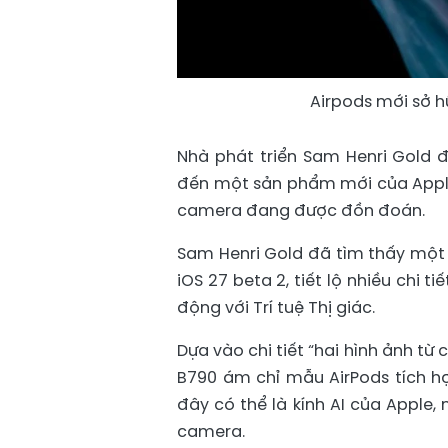
Airpods mới sở 
Nhà phát triển Sam Henri Gold đ
đến một sản phẩm mới của Apple 
camera đang được đồn đoán.
Sam Henri Gold đã tìm thấy một 
iOS 27 beta 2, tiết lộ nhiều chi 
động với Trí tuệ Thị giác.
Dựa vào chi tiết “hai hình ảnh t
B790 ám chỉ mẫu AirPods tích 
đây có thể là kính AI của Apple,
camera.