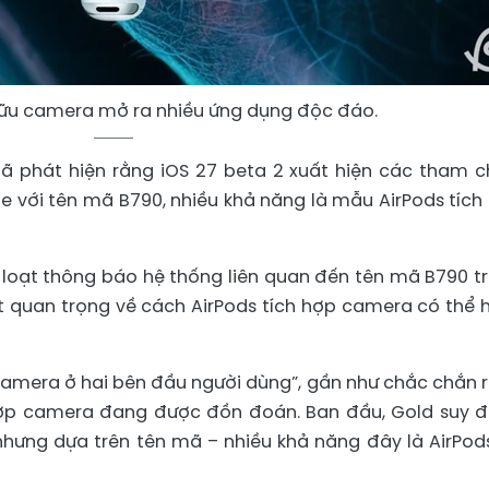
hữu camera mở ra nhiều ứng dụng độc đáo.
ã phát hiện rằng iOS 27 beta 2 xuất hiện các tham c
với tên mã B790, nhiều khả năng là mẫu AirPods tích
loạt thông báo hệ thống liên quan đến tên mã B790 t
tiết quan trọng về cách AirPods tích hợp camera có thể 
ừ camera ở hai bên đầu người dùng”, gần như chắc chắn 
hợp camera đang được đồn đoán. Ban đầu, Gold suy 
 nhưng dựa trên tên mã – nhiều khả năng đây là AirPod