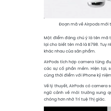
Đoạn mã về Airpods mới t
Một điểm đáng chú ý là tên mã t
lại cho biết tên mã là B798. Tuy 
khác nhau của sản phẩm.
AirPods tích hợp camera từng đư
các sự cố phần mềm. Hiện tại, 
cùng thời điểm với iPhone kỷ niệ
Về lý thuyết, AirPods có camera s
ngữ cảnh về môi trường xung q
chóng hơn nhờ Trí tuệ Thị giác.