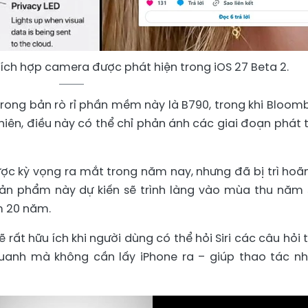
ích hợp camera được phát hiện trong iOS 27 Beta 2.
rong bản rò rỉ phần mềm này là B790, trong khi Bloom
nhiên, điều này có thể chỉ phản ánh các giai đoạn phát t
ợc kỳ vọng ra mắt trong năm nay, nhưng đã bị trì hoã
sản phẩm này dự kiến sẽ trình làng vào mùa thu năm 
m 20 năm.
ẽ rất hữu ích khi người dùng có thể hỏi Siri các câu hỏi 
uanh mà không cần lấy iPhone ra – giúp thao tác n