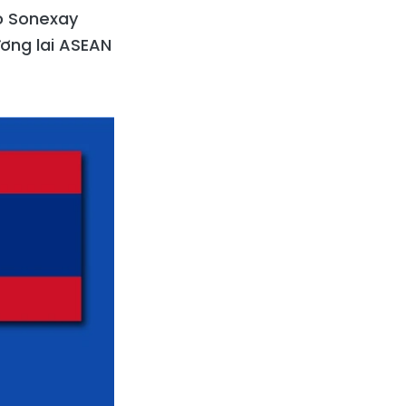
o Sonexay
ơng lai ASEAN