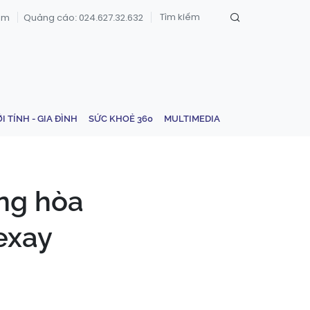
om
Quảng cáo: 024.627.32.632
ỚI TÍNH - GIA ĐÌNH
SỨC KHOẺ 360
MULTIMEDIA
ng hòa
exay