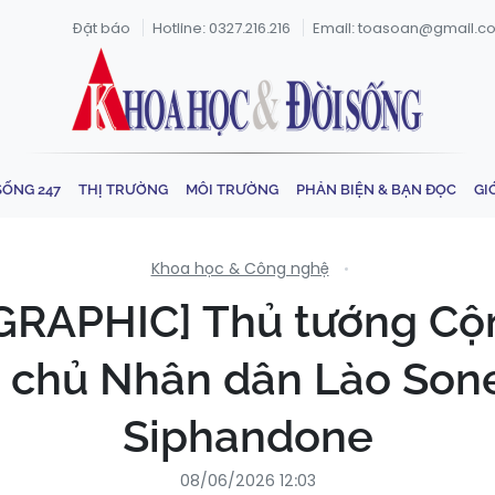
Đặt báo
Hotline: 0327.216.216
Email: toasoan@gmail.c
SỐNG 247
THỊ TRƯỜNG
MÔI TRƯỜNG
PHẢN BIỆN & BẠN ĐỌC
GI
Khoa học & Công nghệ
GRAPHIC] Thủ tướng Cộ
 chủ Nhân dân Lào Son
Siphandone
08/06/2026 12:03