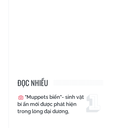
ĐỌC NHIỀU
"Muppets biển"- sinh vật
bí ẩn mới được phát hiện
trong lòng đại dương,