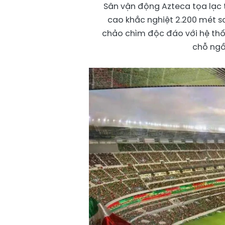
Sân vận động Azteca tọa lạc 
cao khắc nghiệt 2.200 mét so
chảo chìm độc đáo với hệ thốn
chỗ ngồ