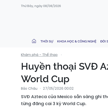
Thứ Bảy, ngày 08/08/2026
THỜI SỰ
KHOA HỌC & CÔNG NGHỆ
ĐỜI 
Khám phá - Thể thao
Huyền thoại SVĐ A
World Cup
Bảo Châu
27/05/2026 00:02
SVĐ Azteca của Mexico sẵn sàng ghi thê
từng đăng cai 3 kỳ World Cup.