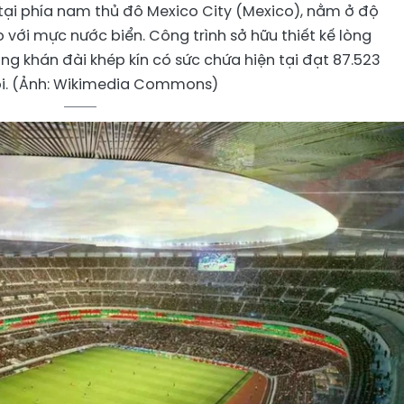
tại phía nam thủ đô Mexico City (Mexico), nằm ở độ
 với mực nước biển. Công trình sở hữu thiết kế lòng
g khán đài khép kín có sức chứa hiện tại đạt 87.523
i. (Ảnh: Wikimedia Commons)