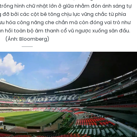
 trống hình chữ nhật lớn ở giữa nhằm đón ánh sáng tự
 đỡ bởi các cột bê tông chịu lực vững chắc từ phía
 ưu hóa công năng che chắn mà còn đóng vai trò như
hản hồi toàn bộ âm thanh cổ vũ ngược xuống sân đấu.
(Ảnh: Bloomberg)