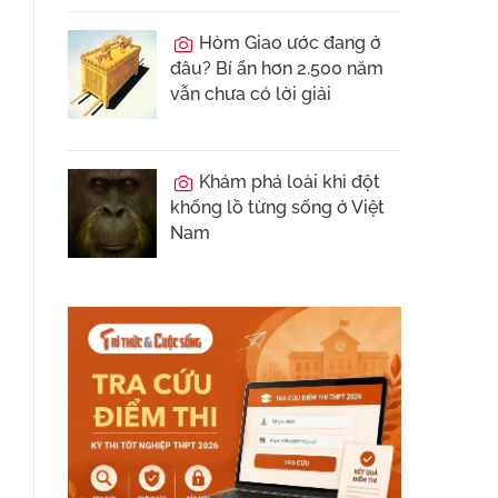
Hòm Giao ước đang ở
đâu? Bí ẩn hơn 2.500 năm
vẫn chưa có lời giải
Khám phá loài khỉ đột
khổng lồ từng sống ở Việt
Nam