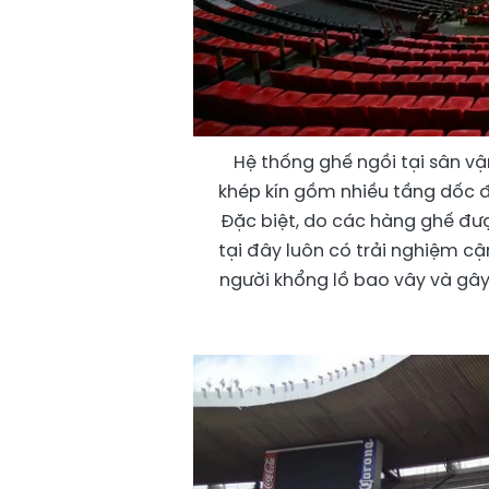
Hệ thống ghế ngồi tại sân v
khép kín gồm nhiều tầng dốc đứ
Đặc biệt, do các hàng ghế đượ
tại đây luôn có trải nghiệm c
người khổng lồ bao vây và gây 