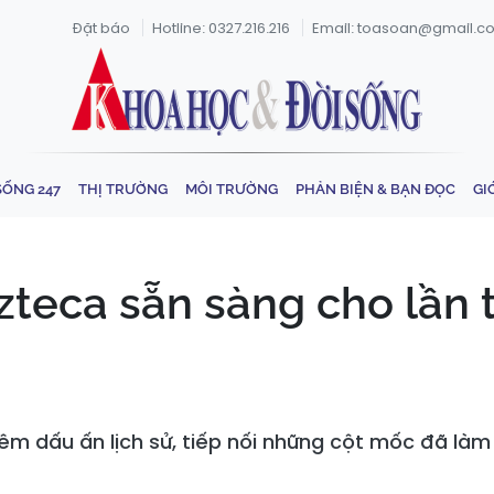
Đặt báo
Hotline: 0327.216.216
Email: toasoan@gmail.c
SỐNG 247
THỊ TRƯỜNG
MÔI TRƯỜNG
PHẢN BIỆN & BẠN ĐỌC
GI
zteca sẵn sàng cho lần
m dấu ấn lịch sử, tiếp nối những cột mốc đã làm