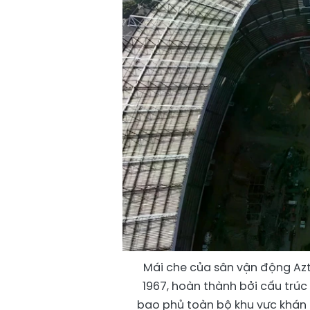
Mái che của sân vận động Azt
1967, hoàn thành bởi cấu trú
bao phủ toàn bộ khu vực khán đ