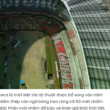
eca là một kiệt tác kỹ thuật được bổ sung vào năm
c dầm thép cán ngả bóng treo rộng tới 50 mét nhằm
ài. Phần mái nhằm để bảo vệ khán giả khỏi thời tiết,