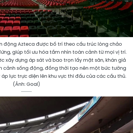
ận động Azteca được bố trí theo cấu trúc lòng chảo
ng, giúp tối ưu hóa tầm nhìn toàn cảnh từ mọi vị trí.
c xây dựng áp sát và bao trọn lấy mặt sân, khán giả
ận cảnh sống động, đồng thời tạo nên một bức tường
áp lực trực diện lên khu vực thi đấu của các cầu thủ.
(Ảnh: Goal)