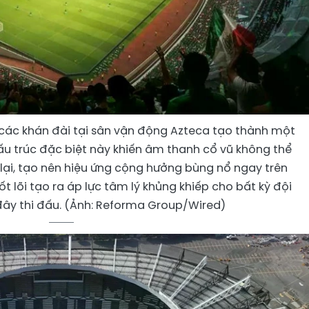
, các khán đài tại sân vận động Azteca tạo thành một
Cấu trúc đặc biệt này khiến âm thanh cổ vũ không thể
lại, tạo nên hiệu ứng cộng hưởng bùng nổ ngay trên
ốt lõi tạo ra áp lực tâm lý khủng khiếp cho bất kỳ đội
 đây thi đấu. (Ảnh: Reforma Group/Wired)