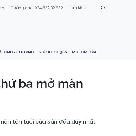
om
Quảng cáo: 024.627.32.632
ỚI TÍNH - GIA ĐÌNH
SỨC KHOẺ 360
MULTIMEDIA
 thứ ba mở màn
 nên tên tuổi của sân đấu duy nhất