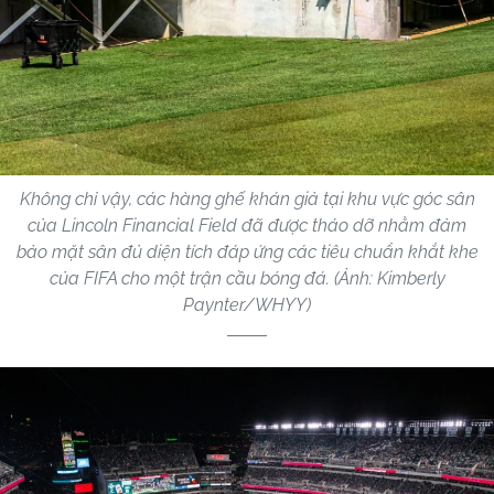
Không chỉ vậy, các hàng ghế khán giả tại khu vực góc sân
của Lincoln Financial Field đã được tháo dỡ nhằm đảm
bảo mặt sân đủ diện tích đáp ứng các tiêu chuẩn khắt khe
của FIFA cho một trận cầu bóng đá. (Ảnh: Kimberly
Paynter/WHYY)