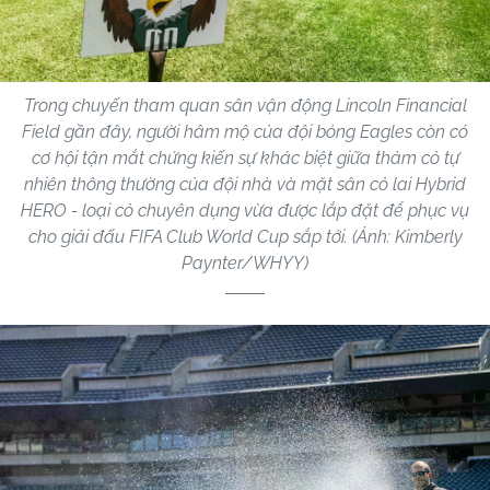
Trong chuyến tham quan sân vận động Lincoln Financial
Field gần đây, người hâm mộ của đội bóng Eagles còn có
cơ hội tận mắt chứng kiến sự khác biệt giữa thảm cỏ tự
nhiên thông thường của đội nhà và mặt sân cỏ lai Hybrid
HERO - loại cỏ chuyên dụng vừa được lắp đặt để phục vụ
cho giải đấu FIFA Club World Cup sắp tới. (Ảnh: Kimberly
Paynter/WHYY)