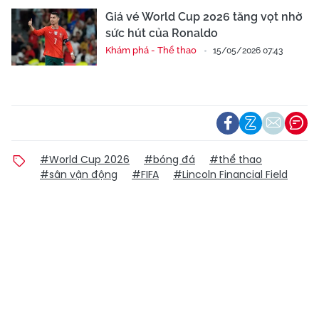
Giá vé World Cup 2026 tăng vọt nhờ
sức hút của Ronaldo
Khám phá - Thể thao
15/05/2026 07:43
#World Cup 2026
#bóng đá
#thể thao
#sân vận động
#FIFA
#Lincoln Financial Field