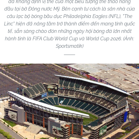
đã khẳng định vị thế của một biểu tượng thể thao hàng
đầu tại bờ Đông nước Mỹ. Bên cạnh tư cách là sân nhà của
câu lạc bộ bóng bầu dục Philadelphia Eagles (NFL), "The
Linc" hiện đã nâng tầm trở thành điểm đến mang tính quốc
tế, sẵn sàng chào đón những ngày hội bóng đá lớn nhất
hành tinh là FIFA Club World Cup và World Cup 2026. (Ảnh:
Sportsmatik)