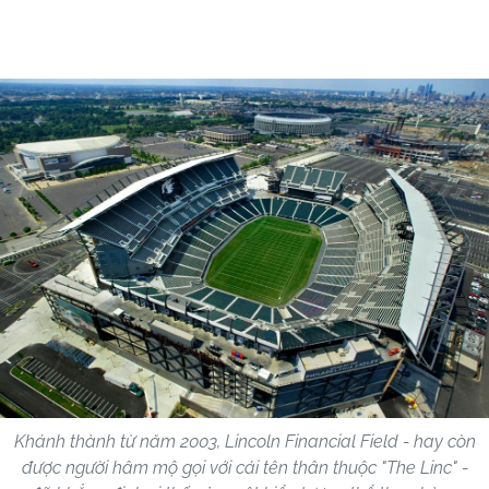
Khánh thành từ năm 2003, Lincoln Financial Field - hay còn
được người hâm mộ gọi với cái tên thân thuộc "The Linc" -