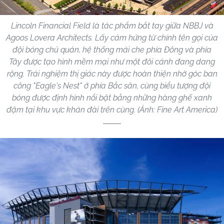
Lincoln Financial Field là tác phẩm bắt tay giữa NBBJ và
Agoos Lovera Architects. Lấy cảm hứng từ chính tên gọi của
đội bóng chủ quản, hệ thống mái che phía Đông và phía
Tây được tạo hình mềm mại như một đôi cánh đang dang
rộng. Trải nghiệm thị giác này được hoàn thiện nhờ góc ban
công "Eagle's Nest" ở phía Bắc sân, cùng biểu tượng đội
bóng được định hình nổi bật bằng những hàng ghế xanh
đậm tại khu vực khán đài trên cùng. (Ảnh: Fine Art America)