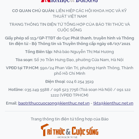
CƠ QUAN CHỦ QUẢN:
LIÊN HIỆP CÁC HỘI KHOA HỌC VÀ KỸ
THUẬT VIỆT NAM
TRANG THÔNG TIN ĐIỆN TỬ TỔNG HỢP CỦA BÁO TRI THỨC VÀ
CUỘC SỐNG
Giấy phép số 113/GP-TTĐT do Cục Phát thanh, truyền hình và Thông
tin điện tử - Bộ Thông tin và Truyền thông cấp ngày 08/07/2021
Tổng Biên tập:
Nhà báo Nguyễn Thị Mai Hương
Tòa soạn:
Số 70 Trần Hưng Đạo, phường Cửa Nam, Hà Nội
VPĐD tại TP.HCM:
590/24 Phan Văn Trị, phường Hạnh Thông, Thành
phố Hồ Chí Minh
Điện thoại:
024 6 254 3519
Hotline:
035 249 5588 / 096 523 7756 (Toà soạn Hà Nội) / 091 122
1222 (VPĐD TPHCM)
Email:
baotrithuccuocsong@kienthuc.net.vn
-
tkts@kienthuc.net.vn
Trang thông tin điện tử tổng hợp của Báo