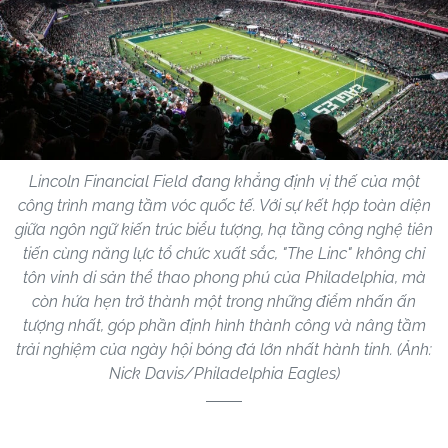
Lincoln Financial Field đang khẳng định vị thế của một
công trình mang tầm vóc quốc tế. Với sự kết hợp toàn diện
giữa ngôn ngữ kiến trúc biểu tượng, hạ tầng công nghệ tiên
tiến cùng năng lực tổ chức xuất sắc, "The Linc" không chỉ
tôn vinh di sản thể thao phong phú của Philadelphia, mà
còn hứa hẹn trở thành một trong những điểm nhấn ấn
tượng nhất, góp phần định hình thành công và nâng tầm
trải nghiệm của ngày hội bóng đá lớn nhất hành tinh. (Ảnh:
Nick Davis/Philadelphia Eagles)