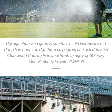
Đội ngũ nhân viên quản lý sân tại Lincoln Financial Field
đang tiến hành lắp đặt thảm cỏ phục vụ cho giải đấu FIFA
Club World Cup, dự kiến khởi tranh từ ngày 14/6/2025.
(Ảnh: Kimberly Paynter/WHYY)