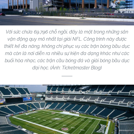
Với sức chứa 69.796 chỗ ngồi, đây là một trong những sân
vận động quy mô nhất tại giải NFL. Công trình này được
thiết kế đa năng, không chỉ phục vụ các trận bóng bầu dục
mà còn là nơi diễn ra nhiều sự kiện đa dạng khác như các
buổi hòa nhạc, các trận cầu bóng đá và giải bóng bầu dục
đại học. (Ảnh: Ticketmaster Blog)