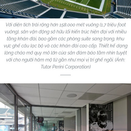
Với diện tích trải rộng hơn 158.000 mét vuông (1,7 triệu foot
vuông), sân vận động sở hữu lối kiến trúc hiện đại với nhiều
tầng khán đài, bao gồm các phòng suite sang trọng, khu
vực ghế câu lạc bộ và các khán đài cao cấp. Thiết kế dạng
lòng chảo mở quy mô lớn của sân đảm bảo tầm nhìn tuyệt
vời cho người hâm mộ từ gần như mọi vị trí ghế ngồi. (Ảnh:
Tutor Perini Corporation)