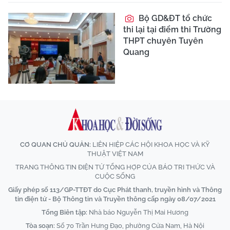
Bộ GD&ĐT tổ chức
thi lại tại điểm thi Trường
THPT chuyên Tuyên
Quang
CƠ QUAN CHỦ QUẢN:
LIÊN HIỆP CÁC HỘI KHOA HỌC VÀ KỸ
THUẬT VIỆT NAM
TRANG THÔNG TIN ĐIỆN TỬ TỔNG HỢP CỦA BÁO TRI THỨC VÀ
CUỘC SỐNG
Giấy phép số 113/GP-TTĐT do Cục Phát thanh, truyền hình và Thông
tin điện tử - Bộ Thông tin và Truyền thông cấp ngày 08/07/2021
Tổng Biên tập:
Nhà báo Nguyễn Thị Mai Hương
Tòa soạn:
Số 70 Trần Hưng Đạo, phường Cửa Nam, Hà Nội