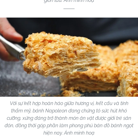
giòn lâu. Ảnh minh hoạ
Với sự kết hợp hoàn hảo giữa hương vị, kết cấu và tính
thẩm mỹ, bánh Napoleon đang chứng tỏ sức hút khó
cưỡng, xứng đáng trở thành món ăn vặt được giới trẻ săn
đón, đồng thời góp phần làm phong phú bản đồ bánh ngọt
hiện nay. Ảnh minh hoạ