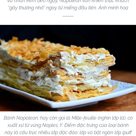
và nhân kem béo ngậy, Napoleon vẫn khiến thực khách
“gây thương nhớ” ngay từ miếng đầu tiên. Ảnh minh hoạ
Bánh Napoleon, hay còn gọi là Mille-feuille (nghìn lớp lá), có
xuất xứ từ vùng Naples, Ý. Điểm đặc trưng của loại bánh
này là cấu trúc nhiều lớp độc đáo: lớp vỏ bột ngàn lớp (puff