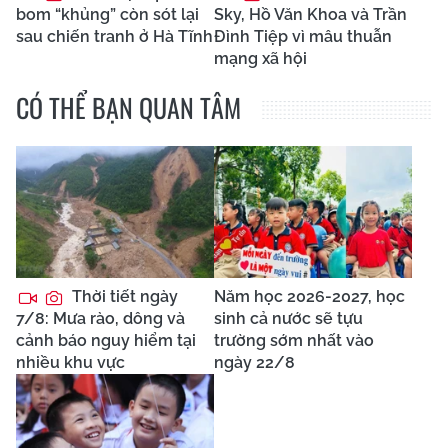
bom “khủng” còn sót lại
Sky, Hồ Văn Khoa và Trần
sau chiến tranh ở Hà Tĩnh
Đình Tiệp vì mâu thuẫn
mạng xã hội
CÓ THỂ BẠN QUAN TÂM
Thời tiết ngày
Năm học 2026-2027, học
7/8: Mưa rào, dông và
sinh cả nước sẽ tựu
cảnh báo nguy hiểm tại
trường sớm nhất vào
nhiều khu vực
ngày 22/8