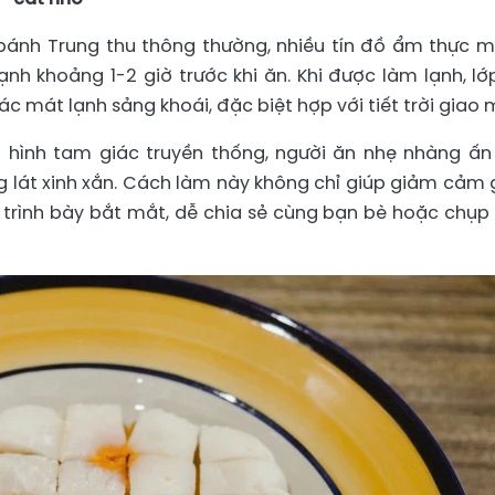
 bánh Trung thu thông thường, nhiều tín đồ ẩm thực 
nh khoảng 1-2 giờ trước khi ăn. Khi được làm lạnh, lớ
c mát lạnh sảng khoái, đặc biệt hợp với tiết trời giao 
g hình tam giác truyền thống, người ăn nhẹ nhàng ấn
g lát xinh xắn. Cách làm này không chỉ giúp giảm cảm 
trình bày bắt mắt, dễ chia sẻ cùng bạn bè hoặc chụp