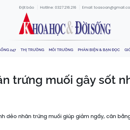
Đặt báo
Hotline: 0327.216.216
Email: toasoan@gmail.c
SỐNG 247
THỊ TRƯỜNG
MÔI TRƯỜNG
PHẢN BIỆN & BẠN ĐỌC
GI
ân trứng muối gây sốt n
nh dẻo nhân trứng muối giúp giảm ngấy, cân bằng 