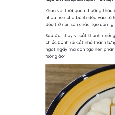
Khác với thói quen thưởng thức
nhau nên cho bánh dẻo vào tủ lạ
dẻo trở nên săn chắc, tạo cảm giá
Sau đó, thay vì cắt thành miến
chiếc bánh rồi cắt nhỏ thành từn
ngọt ngấy mà còn tạo nên phần 
“sống ảo”.