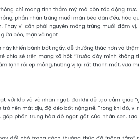
” không chỉ mang tính thẩm mỹ mà còn tác động trực 
 mỏng, phần nhân trứng muối mặn béo dàn đều, hòa q
. Thay vì cắn phải nguyên mảng trứng muối đậm vị,
giữa béo, mặn và ngọt.
n này khiến bánh bớt ngấy, dễ thưởng thức hơn và thậm
rẻ chia sẻ trên mạng xã hội: “Trước đây mình không t
làm lạnh rồi ép mỏng, hương vị lại rất thanh mát, vừa m
t với lớp vỏ và nhân ngọt, đôi khi dễ tạo cảm giác “g
 trở nên mát dịu, độ dẻo bớt nặng nề. Trong khi đó, vị
, góp phần trung hòa độ ngọt gắt của nhân sen, tạo
 thay đổi nhỏ trong cách thưởng thức đã “nâng tầm”