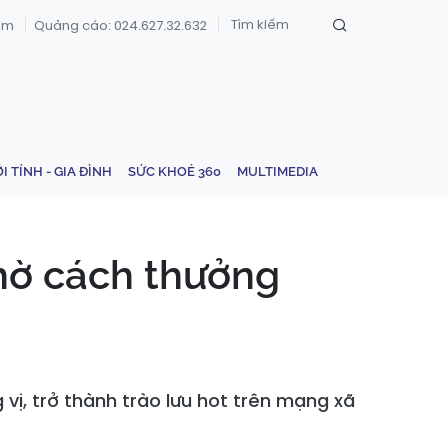
om
Quảng cáo: 024.627.32.632
ỚI TÍNH - GIA ĐÌNH
SỨC KHOẺ 360
MULTIMEDIA
hờ cách thưởng
vị, trở thành trào lưu hot trên mạng xã