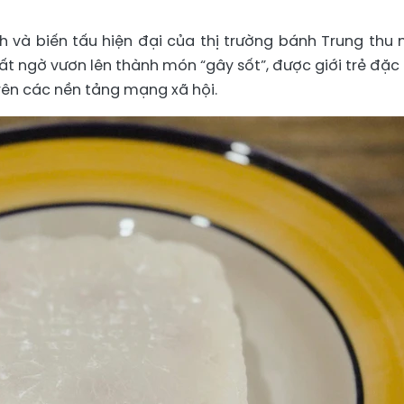
h và biến tấu hiện đại của thị trường bánh Trung thu
t ngờ vươn lên thành món “gây sốt”, được giới trẻ đặc 
rên các nền tảng mạng xã hội.