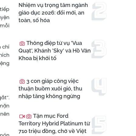
Nhiệm vụ trọng tâm ngành
tiếp
giáo dục 2026: đổi mới, an
uyện
toàn, số hóa
 mỗi
Thông điệp từ vụ 'Vua
 chí
Quạt', Khánh 'Sky' và Hồ Văn
hích
Khoa bị khởi tố
iệng
3 con giáp công việc
thuận buồm xuôi gió, thu
nhập tăng không ngừng
ắt”.
 mặn
 nên
Tận mục Ford
Territory Hybrid Platinum từ
710 triệu đồng, chờ về Việt
 món