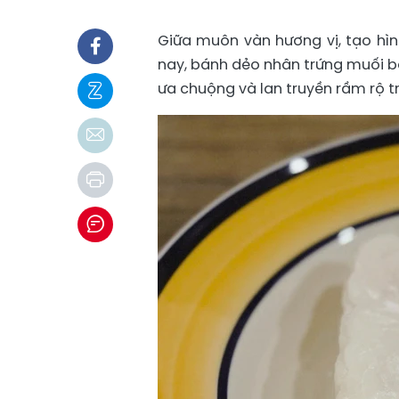
Giữa muôn vàn hương vị, tạo hìn
nay, bánh dẻo nhân trứng muối bấ
ưa chuộng và lan truyền rầm rộ t