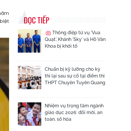
 năm
ĐỌC TIẾP
biệt
Thông điệp từ vụ 'Vua
Quạt', Khánh 'Sky' và Hồ Văn
Khoa bị khởi tố
Chuẩn bị kỹ lưỡng cho kỳ
thi lại sau sự cố tại điểm thi
THPT Chuyên Tuyên Quang
Nhiệm vụ trọng tâm ngành
giáo dục 2026: đổi mới, an
toàn, số hóa