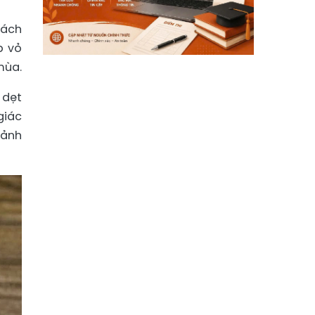
mách
p vỏ
mùa.
 dẹt
giác
 ảnh