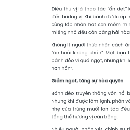
Điều thú vị là thao tác “ấn dẹt
đến hương vị. Khi bánh được ép
cùng lớp nhân hạt sen mềm mịn
miếng nhỏ đều cân bằng hài hòa 
Không ít người thừa nhận cách ă
“ăn hoài không chán”. Một bạn t
bánh dẻo vì quá ngọt, nhưng khi 
hơn hẳn”.
Giảm ngọt, tăng sự hòa quyện
Bánh dẻo truyền thống vốn nổi bậ
Nhưng khi được làm lạnh, phần vỏ
nhẹ của trứng muối lan tỏa đều
tổng thể hương vị cân bằng.
Nhiều người nhận xét, chính sự