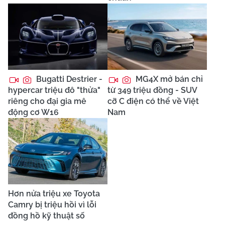
Bugatti Destrier -
MG4X mở bán chỉ
hypercar triệu đô "thửa"
từ 349 triệu đồng - SUV
riêng cho đại gia mê
cỡ C điện có thể về Việt
động cơ W16
Nam
Hơn nửa triệu xe Toyota
Camry bị triệu hồi vì lỗi
đồng hồ kỹ thuật số