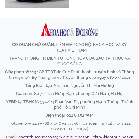
CƠ QUAN CHỦ QUẢN:
LIÊN HIỆP CÁC HỘI KHOA HỌC VÀ KỸ
THUẬT VIỆT NAM
TRANG THÔNG TIN ĐIỆN TỬ TỔNG HỢP CỦA BÁO TRI THỨC VÀ
CUỘC SỐNG
Giấy phép số 113/GP-TTĐT do Cục Phát thanh, truyền hình và Thông
tin điện tử - Bộ Thông tin và Truyền thông cấp ngày 08/07/2021
Tổng Biên tập:
Nhà báo Nguyễn Thị Mai Hương
Tòa soạn:
Số 70 Trần Hưng Đạo, phường Cửa Nam, Hà Nội
VPĐD tại TP.HCM:
590/24 Phan Văn Trị, phường Hạnh Thông, Thành
phố Hồ Chí Minh
Điện thoại:
024 6 254 3519
Hotline:
035 249 5588 / 096 523 7756 (Toà soạn Hà Nội) / 091 122
1222 (VPĐD TPHCM)
Email:
baotrithuccuocsong@kienthuc.net.vn
-
tkts@kienthuc.net.vn