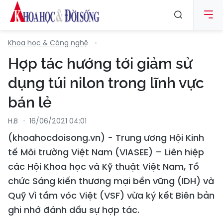
Khoa học & Công nghệ
Hợp tác hướng tới giảm sử
dụng túi nilon trong lĩnh vực
bán lẻ
H.B
16/06/2021 04:01
(khoahocdoisong.vn) - Trung ương Hội Kinh
tế Môi trường Việt Nam (VIASEE) – Liên hiệp
các Hội Khoa học và Kỹ thuật Việt Nam, Tổ
chức Sáng kiến thương mại bền vững (IDH) và
Quỹ Vì tầm vóc Việt (VSF) vừa ký kết Biên bản
ghi nhớ đánh dấu sự hợp tác.