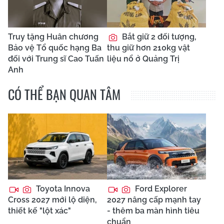
Truy tặng Huân chương
Bắt giữ 2 đối tượng,
Bảo vệ Tổ quốc hạng Ba
thu giữ hơn 210kg vật
đối với Trung sĩ Cao Tuấn
liệu nổ ở Quảng Trị
Anh
CÓ THỂ BẠN QUAN TÂM
Toyota Innova
Ford Explorer
Cross 2027 mới lộ diện,
2027 nâng cấp mạnh tay
thiết kế "lột xác"
- thêm ba màn hình tiêu
chuẩn