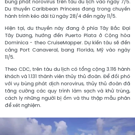
bùng phát norovirus trên tàu du lịch vào ngày 7/5.
Du thuyền Caribbean Princess đang trong chuyến
hành trình kéo dài từ ngày 28/4 đến ngày 11/5.
Hiện tại, du thuyền này đang ở phía Tây Bắc Đại
Tây Dương, hướng đến Puerto Plata ở Cộng hòa
Dominica - theo CruiseMapper. Dự kiến tàu sẽ đến
cảng Port Canaveral, bang Florida, Mỹ vào ngày
11/5.
Theo CDC, trên tàu du lịch có tổng cộng 3.116 hành
khách và 1.131 thành viên thủy thủ đoàn. Để đối phó
với vụ bùng phát dịch norovirus, thủy thủ đoàn đã
tăng cường các quy trình làm sạch và khử trùng,
cách ly những người bị ốm và thu thập mẫu phân
để xét nghiệm.