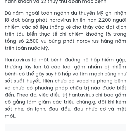
hành khách và 52 thủy thủ đoàn mắc bệnh.
Dù năm ngoái toàn ngành du thuyền Mỹ ghi nhận
18 đợt bùng phát norovirus khiến hơn 2.200 người
nhiễm, các số liệu thống kê cho thấy các đợt dịch
trên tàu biển thực tế chỉ chiếm khoảng 1% trong
tổng số 2.500 vụ bùng phát norovirus hàng năm
trên toàn nước Mỹ.
Hantavirus là một bệnh đường hô hấp hiếm gặp,
thường lây lan từ các loài gặm nhấm bị nhiễm
bệnh, có thể gây suy hô hấp và tim mạch cũng như
sốt xuất huyết. Hiện chưa có vaccine phòng bệnh
và chưa có phương pháp chữa trị nào được biết
đến. Theo đó, việc điều trị hantavirus chỉ bao gồm
cố gắng làm giảm các triệu chứng.g, đôi khi kèm
sốt nhẹ, ớn lạnh, đau đầu, đau nhức cơ và mệt
mỏi..