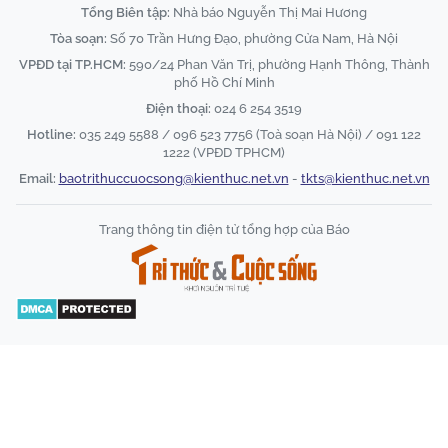
Tổng Biên tập:
Nhà báo Nguyễn Thị Mai Hương
Tòa soạn:
Số 70 Trần Hưng Đạo, phường Cửa Nam, Hà Nội
VPĐD tại TP.HCM:
590/24 Phan Văn Trị, phường Hạnh Thông, Thành
phố Hồ Chí Minh
Điện thoại:
024 6 254 3519
Hotline:
035 249 5588 / 096 523 7756 (Toà soạn Hà Nội) / 091 122
1222 (VPĐD TPHCM)
Email:
baotrithuccuocsong@kienthuc.net.vn
-
tkts@kienthuc.net.vn
Trang thông tin điện tử tổng hợp của Báo