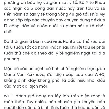
phương án bảo hộ và giám sát y tế. Bộ Y tế Pháp
xác nhận có 5 công dân nước này trên tàu và sẽ
tiến hành sơ tán y tế trong vòng 48 giờ tới. Phía Mỹ
đang sắp xếp các chuyến bay chuyên dụng để đưa
17 công dân về nước dưới sự giám sát y tế chặt
chẽ.
Do thời gian ủ bệnh của virus Hanta có thể kéo dài
tới 6 tuần, tất cả hành khách sau khi rời tàu sẽ phải
tuân thủ chế độ theo dõi y tế nghiêm ngặt tại địa
phương.
Mặc dù các ca bệnh có tính chất nghiêm trọng, bà
Maria Van Kerkhove, đại diện cấp cao của WHO,
khẳng định đây không phải là dấu hiệu khởi đầu
của một đại dịch mới.
WHO đánh giá nguy cơ lây lan trên diện rộng ở
mức thấp. Tuy nhiên, các chuyên gia khuyến cáo
người dân cần giữ bình tĩnh, tuân thủ hướng dẫn vệ