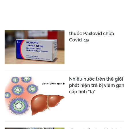
WHO công bố phát hiện
mới: Dịch bệnh đã lây
lan từ sớm, có 13 chủng
virus ở Vũ Hán
Dịch COVID-19: WHO ra
khuyến cáo mới về
vaccine của
AstraZeneca