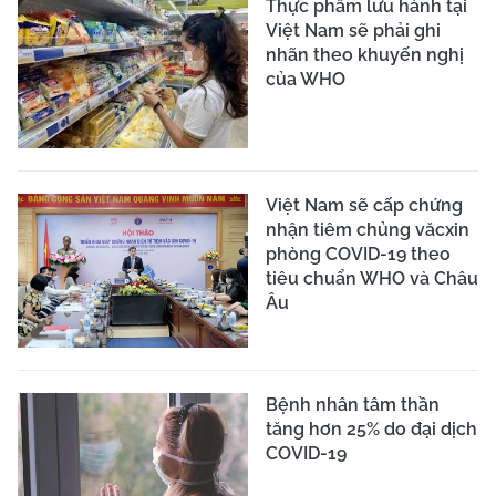
XEM THÊM
CƠ QUAN CHỦ QUẢN:
LIÊN HIỆP CÁC HỘI KHOA HỌC VÀ KỸ
THUẬT VIỆT NAM
TRANG THÔNG TIN ĐIỆN TỬ TỔNG HỢP CỦA BÁO TRI THỨC VÀ
CUỘC SỐNG
Giấy phép số 113/GP-TTĐT do Cục Phát thanh, truyền hình và Thông
tin điện tử - Bộ Thông tin và Truyền thông cấp ngày 08/07/2021
Tổng Biên tập:
Nhà báo Nguyễn Thị Mai Hương
Tòa soạn:
Số 70 Trần Hưng Đạo, phường Cửa Nam, Hà Nội
VPĐD tại TP.HCM:
590/24 Phan Văn Trị, phường Hạnh Thông, Thành
phố Hồ Chí Minh
Điện thoại:
024 6 254 3519
Hotline:
035 249 5588 / 096 523 7756 (Toà soạn Hà Nội) / 091 122
1222 (VPĐD TPHCM)
Email:
baotrithuccuocsong@kienthuc.net.vn
-
tkts@kienthuc.net.vn