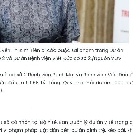
uyễn Thị Kim Tiến bị cáo buộc sai phạm trong Dự án
 2 và Dự án Bệnh viện Việt Đức cơ sở 2./Nguồn VOV
mới cơ sở 2 Bệnh viện Bạch Mai và Bệnh viện Việt Đức 
ức đầu tư 9.958 tỷ đồng. Quy mô mỗi dự án 1.000 gi
9.
một số cá nhân tại Bộ Y tế, Ban Quản lý dự án y tế trọng 
vi vi phạm pháp luật dẫn đến dự án đình trệ, kéo dài, k