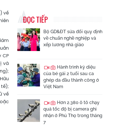
) về
ĐỌC TIẾP
hiên
Bộ GD&ĐT sửa đổi quy định
về chuẩn nghề nghiệp và
Giám
xếp lương nhà giáo
Quản
y CP
ị và
Hành trình kỳ diệu
ng);
của bé gái 2 tuổi sau ca
 Hữu
ghép da đầu thành công ở
tế);
Việt Nam
ử về
hoặc
Hơn 2.380 ô tô chạy
quá tốc độ bị camera ghi
nhận ở Phú Thọ trong tháng
7