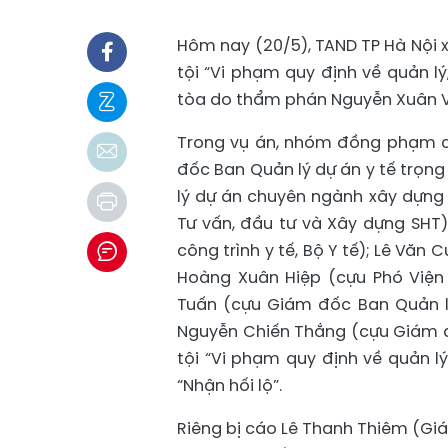
Hôm nay (20/5), TAND TP Hà Nội x
tội “Vi phạm quy định về quản lý
tòa do thẩm phán Nguyễn Xuân Vă
Trong vụ án, nhóm đồng phạm c
đốc Ban Quản lý dự án y tế trọng
lý dự án chuyên ngành xây dựng 
Tư vấn, đầu tư và Xây dựng SHT)
công trình y tế, Bộ Y tế); Lê Văn
Hoàng Xuân Hiệp (cựu Phó Viện 
Tuấn (cựu Giám đốc Ban Quản lý
Nguyễn Chiến Thắng (cựu Giám đốc
tội “Vi phạm quy định về quản lý
“Nhận hối lộ”.
Riêng bị cáo Lê Thanh Thiêm (Gi