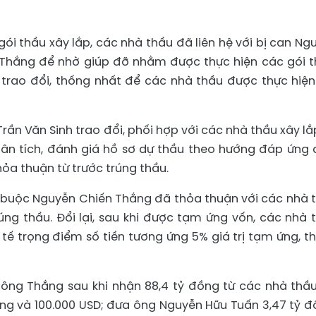
gói thầu xây lắp, các nhà thầu đã liên hệ với bị can Ng
 Thắng để nhờ giúp đỡ nhằm được thực hiện các gói t
c trao đổi, thống nhất để các nhà thầu được thực hiện
ần Văn Sinh trao đổi, phối hợp với các nhà thầu xây lắ
hân tích, đánh giá hồ sơ dự thầu theo hướng đáp ứng 
ỏa thuận từ trước trúng thầu.
 buộc Nguyễn Chiến Thắng đã thỏa thuận với các nhà 
úng thầu. Đổi lại, sau khi được tạm ứng vốn, các nhà 
 tế trọng điểm số tiền tương ứng 5% giá trị tạm ứng, t
n, ông Thắng sau khi nhận 88,4 tỷ đồng từ các nhà thầ
ồng và 100.000 USD; đưa ông Nguyễn Hữu Tuấn 3,47 tỷ đ