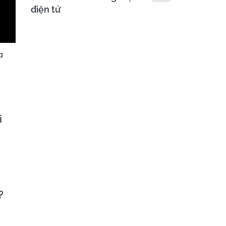
điện tử
a
i
?