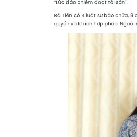
“Lừa đảo chiếm đoạt tài sản”.
Bà Tiến có 4 luật sư bào chữa, 
quyền và lợi ích hợp pháp. Ngoài r