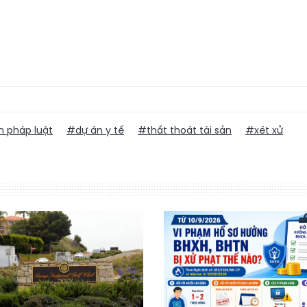
 pháp luật
#dự án y tế
#thất thoát tài sản
#xét xử