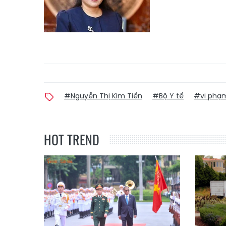
#Nguyễn Thị Kim Tiến
#Bộ Y tế
#vi phạm
HOT TREND