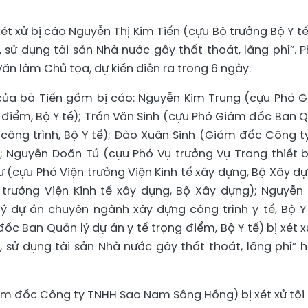
ét xử bị cáo Nguyễn Thị Kim Tiến (cựu Bộ trưởng Bộ Y tế
, sử dụng tài sản Nhà nước gây thất thoát, lãng phí”. P
n làm Chủ tọa, dự kiến diễn ra trong 6 ngày.
ủa bà Tiến gồm bị cáo: Nguyễn Kim Trung (cựu Phó 
 điểm, Bộ Y tế); Trần Văn Sinh (cựu Phó Giám đốc Ban 
công trình, Bộ Y tế); Đào Xuân Sinh (Giám đốc Công t
; Nguyễn Doãn Tú (cựu Phó Vụ trưởng Vụ Trang thiết b
 Cư (cựu Phó Viện trưởng Viện Kinh tế xây dựng, Bộ Xây dự
trưởng Viện Kinh tế xây dựng, Bộ Xây dựng); Nguyễn
 dự án chuyên ngành xây dựng công trình y tế, Bộ Y 
 Ban Quản lý dự án y tế trọng điểm, Bộ Y tế) bị xét x
, sử dụng tài sản Nhà nước gây thất thoát, lãng phí” 
ám đốc Công ty TNHH Sao Nam Sông Hồng) bị xét xử tội