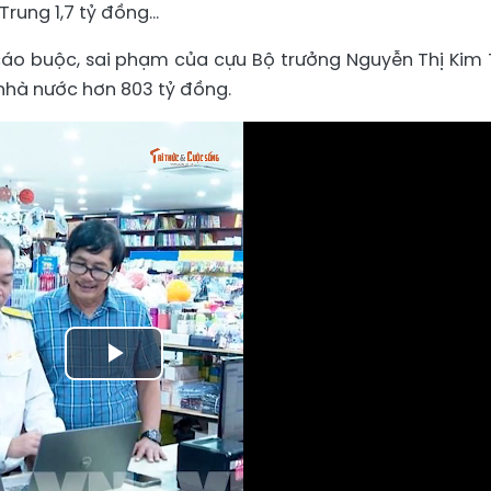
 Trung 1,7 tỷ đồng…
cáo buộc, sai phạm của cựu Bộ trưởng Nguyễn Thị Kim 
nhà nước hơn 803 tỷ đồng.
Play
Video