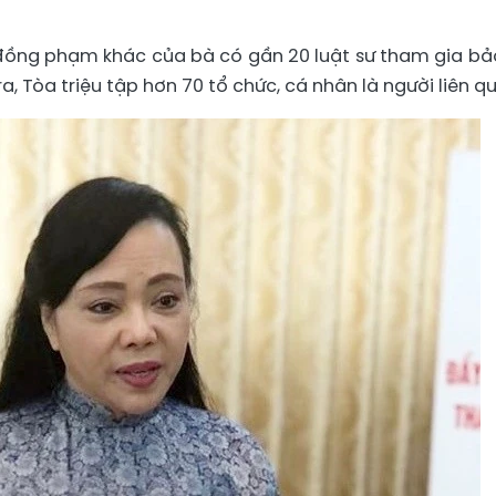
8 đồng phạm khác của bà có gần 20 luật sư tham gia bả
a, Tòa triệu tập hơn 70 tổ chức, cá nhân là người liên q