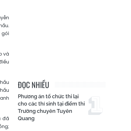
uyễn
hầu.
 gói
p và
điều
thầu
ĐỌC NHIỀU
thầu
Phương án tổ chức thi lại
hanh
cho các thí sinh tại điểm thi
Trường chuyên Tuyên
u đã
Quang
ồng;