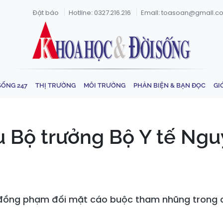
Đặt báo
Hotline: 0327.216.216
Email: toasoan@gmail.c
SỐNG 247
THỊ TRƯỜNG
MÔI TRƯỜNG
PHẢN BIỆN & BẠN ĐỌC
GI
 Bộ trưởng Bộ Y tế Ngu
 đồng phạm đối mặt cáo buộc tham nhũng trong các