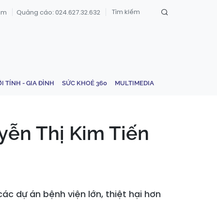
om
Quảng cáo: 024.627.32.632
ỚI TÍNH - GIA ĐÌNH
SỨC KHOẺ 360
MULTIMEDIA
yễn Thị Kim Tiến
 dự án bệnh viện lớn, thiệt hại hơn