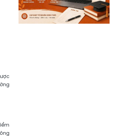
được
ường
điểm
hông