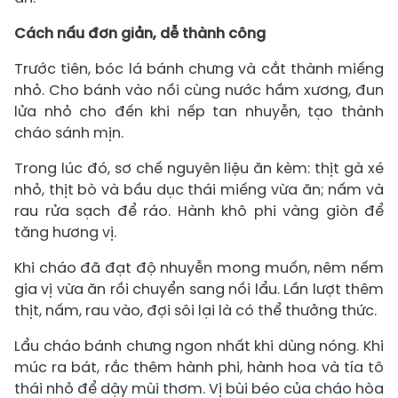
Cách nấu đơn giản, dễ thành công
Trước tiên, bóc lá bánh chưng và cắt thành miếng
nhỏ. Cho bánh vào nồi cùng nước hầm xương, đun
lửa nhỏ cho đến khi nếp tan nhuyễn, tạo thành
cháo sánh mịn.
Trong lúc đó, sơ chế nguyên liệu ăn kèm: thịt gà xé
nhỏ, thịt bò và bầu dục thái miếng vừa ăn; nấm và
rau rửa sạch để ráo. Hành khô phi vàng giòn để
tăng hương vị.
Khi cháo đã đạt độ nhuyễn mong muốn, nêm nếm
gia vị vừa ăn rồi chuyển sang nồi lẩu. Lần lượt thêm
thịt, nấm, rau vào, đợi sôi lại là có thể thưởng thức.
Lẩu cháo bánh chưng ngon nhất khi dùng nóng. Khi
múc ra bát, rắc thêm hành phi, hành hoa và tía tô
thái nhỏ để dậy mùi thơm. Vị bùi béo của cháo hòa