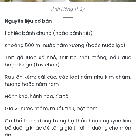
Ảnh Hồng Thúy
Nguyên liệu cơ bản
1 chiếc bánh chưng (hoặc bánh tét)
Khoảng 500 ml nước hầm xương (hoặc nước lọc)
Thịt gà luộc xé nhỏ, thịt bò thái mỏng, bầu dục
hoặc kê gà (tùy chọn)
Rau ăn kèm: cải cúc, các loại nấm như kim châm,
hương hoặc nấm rơm
Hành khô, hành hoa, tía tô
Gia vị: nước mắm, muối, tiêu, bột nêm
Có thể thêm đông trùng hạ thảo hoặc nguyên liệu
bổ dưỡng khác để tăng giá trị dinh dưỡng cho món
ăn.