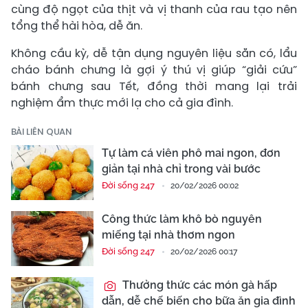
cùng độ ngọt của thịt và vị thanh của rau tạo nên
tổng thể hài hòa, dễ ăn.
Không cầu kỳ, dễ tận dụng nguyên liệu sẵn có, lẩu
cháo bánh chưng là gợi ý thú vị giúp “giải cứu”
bánh chưng sau Tết, đồng thời mang lại trải
nghiệm ẩm thực mới lạ cho cả gia đình.
BÀI LIÊN QUAN
Tự làm cá viên phô mai ngon, đơn
giản tại nhà chỉ trong vài bước
Đời sống 247
20/02/2026 00:02
Công thức làm khô bò nguyên
miếng tại nhà thơm ngon
Đời sống 247
20/02/2026 00:17
Thưởng thức các món gà hấp
dẫn, dễ chế biến cho bữa ăn gia đình