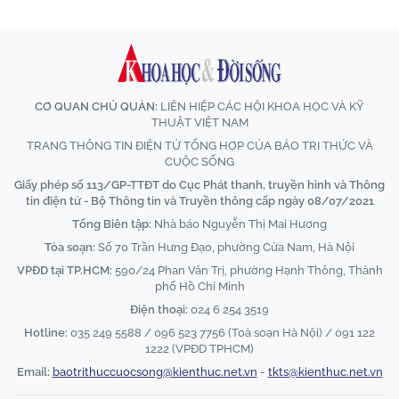
CƠ QUAN CHỦ QUẢN:
LIÊN HIỆP CÁC HỘI KHOA HỌC VÀ KỸ
THUẬT VIỆT NAM
TRANG THÔNG TIN ĐIỆN TỬ TỔNG HỢP CỦA BÁO TRI THỨC VÀ
CUỘC SỐNG
Giấy phép số 113/GP-TTĐT do Cục Phát thanh, truyền hình và Thông
tin điện tử - Bộ Thông tin và Truyền thông cấp ngày 08/07/2021
Tổng Biên tập:
Nhà báo Nguyễn Thị Mai Hương
Tòa soạn:
Số 70 Trần Hưng Đạo, phường Cửa Nam, Hà Nội
VPĐD tại TP.HCM:
590/24 Phan Văn Trị, phường Hạnh Thông, Thành
phố Hồ Chí Minh
Điện thoại:
024 6 254 3519
Hotline:
035 249 5588 / 096 523 7756 (Toà soạn Hà Nội) / 091 122
1222 (VPĐD TPHCM)
Email:
baotrithuccuocsong@kienthuc.net.vn
-
tkts@kienthuc.net.vn