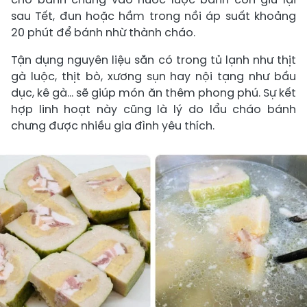
sau Tết, đun hoặc hầm trong nồi áp suất khoảng
20 phút để bánh nhừ thành cháo.
Tận dụng nguyên liệu sẵn có trong tủ lạnh như thịt
gà luộc, thịt bò, xương sụn hay nội tạng như bầu
dục, kê gà… sẽ giúp món ăn thêm phong phú. Sự kết
hợp linh hoạt này cũng là lý do lẩu cháo bánh
chưng được nhiều gia đình yêu thích.