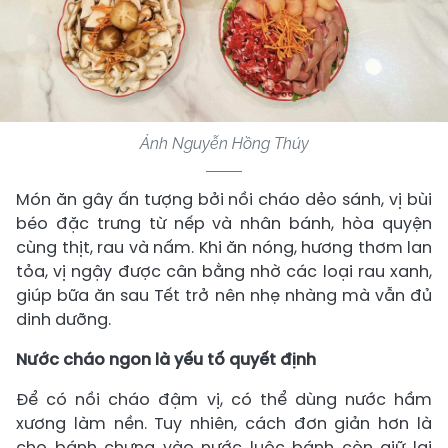
Ảnh Nguyễn Hồng Thúy
Món ăn gây ấn tượng bởi nồi cháo dẻo sánh, vị bùi
béo đặc trưng từ nếp và nhân bánh, hòa quyện
cùng thịt, rau và nấm. Khi ăn nóng, hương thơm lan
tỏa, vị ngậy được cân bằng nhờ các loại rau xanh,
giúp bữa ăn sau Tết trở nên nhẹ nhàng mà vẫn đủ
dinh dưỡng.
Nước cháo ngon là yếu tố quyết định
Để có nồi cháo đậm vị, có thể dùng nước hầm
xương làm nền. Tuy nhiên, cách đơn giản hơn là
cho bánh chưng vào nước luộc bánh còn giữ lại