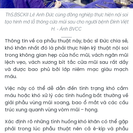
ThS.BSCKII Lê Anh Đức cùng đồng nghiệp thực hiện nội soi
tạo hình mở lỗ thông cửa mũi sau cho người bệnh Đinh Việt
H. - Ảnh BVCC
Thông tin về ca phẫu thuật này, bác sĩ Đức chia sẻ,
khó khăn nhất đó là phải thực hiện kỹ thuật nội soi
trong không gian hẹp của hốc mũi, vách ngăn mũi
lệch vẹo, vách xương bít tắc cửa mũi sau rất dầy
và được bao phủ bởi lớp niêm mạc giàu mạch
máu.
Việc này có thể dễ dẫn đến tình trạng khó cầm
máu hoặc khó xử lý các tình huống bất thường về
giải phẫu vùng mũi xoang, bao ổ mắt và các cấu
trúc xung quanh vùng vòm mũi – họng.
Xác định rõ những tình huống khó khăn có thể gặp
phải trong lúc phẫu thuật nên cả ê-kíp và phẫu