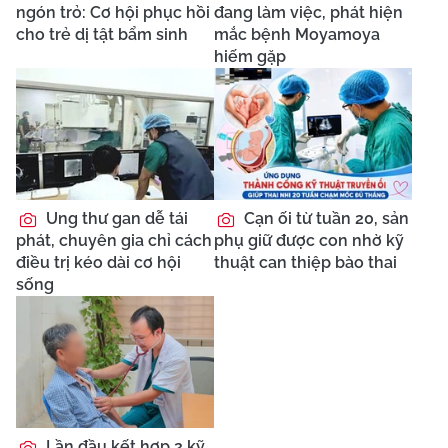
ngón trỏ: Cơ hội phục hồi
đang làm việc, phát hiện
cho trẻ dị tật bẩm sinh
mắc bệnh Moyamoya
hiếm gặp
Ung thư gan dễ tái
Cạn ối từ tuần 20, sản
phát, chuyên gia chỉ cách
phụ giữ được con nhờ kỹ
điều trị kéo dài cơ hội
thuật can thiệp bào thai
sống
Lần đầu kết hợp 2 kỹ