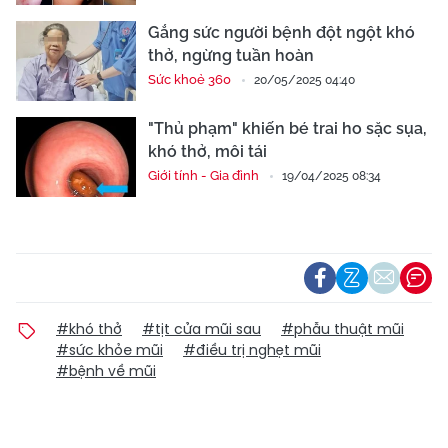
Gắng sức người bệnh đột ngột khó
thở, ngừng tuần hoàn
Sức khoẻ 360
20/05/2025 04:40
"Thủ phạm" khiến bé trai ho sặc sụa,
khó thở, môi tái
Giới tính - Gia đình
19/04/2025 08:34
#khó thở
#tịt cửa mũi sau
#phẫu thuật mũi
#sức khỏe mũi
#điều trị nghẹt mũi
#bệnh về mũi