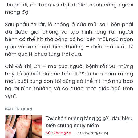
thuận lợi, an toàn và đạt được thành công ngoài
mong đợi.
Sau phẫu thuật, lỗ thông ở cửa mũi sau bên phải
đã được giải phóng và tạo hình rộng rãi, người
bệnh có thể hít thở bằng cả hai bên mũi, ngủ ngon
giấc và sinh hoạt bình thường – điều mà suốt 17
năm qua H. chưa từng trải qua.
Chị Đỗ Thị Ch. – mẹ của người bệnh rất vui mừng
bày tỏ sự biết ơn các bác sĩ: “Sau bao năm mong
mỏi, cuối cùng con tôi cũng có thể hít thở như bao
người bình thường và có được một giấc ngủ trọn
vẹn”.
BÀI LIÊN QUAN
Tay chân miệng tăng 33,9%, dấu hiệu
biến chứng nguy hiểm
Sức khoẻ 360
11/06/2025 08:24