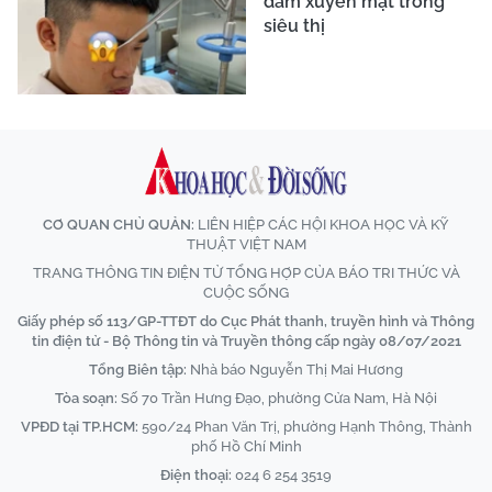
đâm xuyên mặt trong
siêu thị
CƠ QUAN CHỦ QUẢN:
LIÊN HIỆP CÁC HỘI KHOA HỌC VÀ KỸ
THUẬT VIỆT NAM
TRANG THÔNG TIN ĐIỆN TỬ TỔNG HỢP CỦA BÁO TRI THỨC VÀ
CUỘC SỐNG
Giấy phép số 113/GP-TTĐT do Cục Phát thanh, truyền hình và Thông
tin điện tử - Bộ Thông tin và Truyền thông cấp ngày 08/07/2021
Tổng Biên tập:
Nhà báo Nguyễn Thị Mai Hương
Tòa soạn:
Số 70 Trần Hưng Đạo, phường Cửa Nam, Hà Nội
VPĐD tại TP.HCM:
590/24 Phan Văn Trị, phường Hạnh Thông, Thành
phố Hồ Chí Minh
Điện thoại:
024 6 254 3519