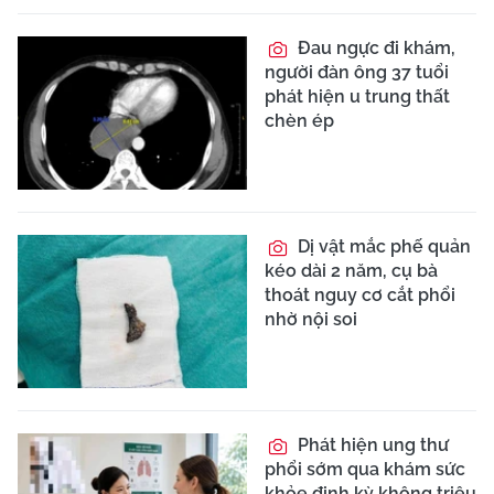
Đau ngực đi khám,
người đàn ông 37 tuổi
phát hiện u trung thất
chèn ép
Dị vật mắc phế quản
kéo dài 2 năm, cụ bà
thoát nguy cơ cắt phổi
nhờ nội soi
Phát hiện ung thư
phổi sớm qua khám sức
khỏe định kỳ không triệu