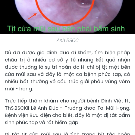
Ảnh BSCC
Dù đã được gia đình đưa đi khám, tìm biện pháp
chữa trị ở nhiều cơ sở y tế nhưng kết quả nhận
được thường là sự trì hoãn do H. chỉ bị tịt một bên
cửa mũi sau và đây là một ca bệnh phức tạp, có
nhiều bất thường về cấu trúc giải phẫu vùng vòm
mũi - họng.
Trực tiếp thăm khám cho người bệnh Đinh Việt H.,
ThS.BSCKII Lê Anh Đức - Trưởng khoa Tai Mũi Họng,
Bệnh viện Bưu điện cho biết, đây là một dị tật bẩm
sinh phức tạp và rất hiếm gặp.
Dị tật tịt cửa mũi sau là tình trạng bít tắc hoàn