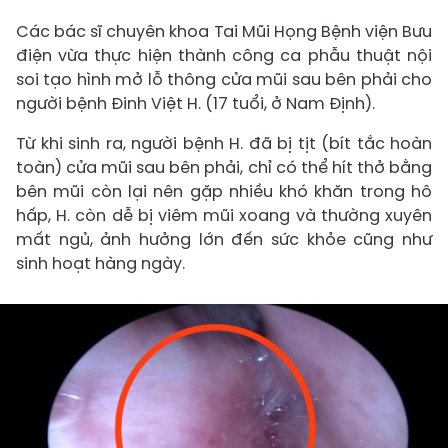
Các bác sĩ chuyên khoa Tai Mũi Họng Bệnh viện Bưu
điện vừa thực hiện thành công ca phẫu thuật nội
soi tạo hình mở lỗ thông cửa mũi sau bên phải cho
người bệnh Đinh Việt H. (17 tuổi, ở Nam Định).
Từ khi sinh ra, người bệnh H. đã bị tịt (bít tắc hoàn
toàn) cửa mũi sau bên phải, chỉ có thể hít thở bằng
bên mũi còn lại nên gặp nhiều khó khăn trong hô
hấp, H. còn dễ bị viêm mũi xoang và thường xuyên
mất ngủ, ảnh hưởng lớn đến sức khỏe cũng như
sinh hoạt hàng ngày.