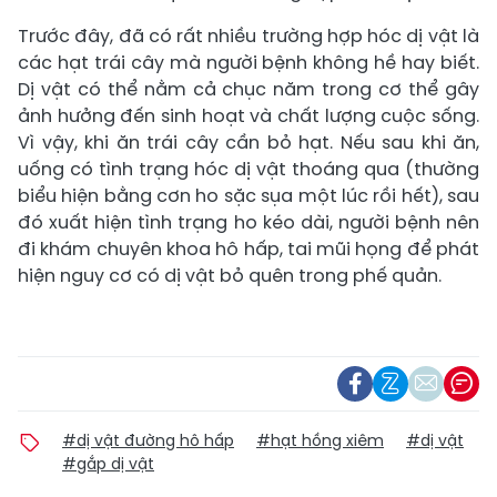
Trước đây, đã có rất nhiều trường hợp hóc dị vật là
các hạt trái cây mà người bệnh không hề hay biết.
Dị vật có thể nằm cả chục năm trong cơ thể gây
ảnh hưởng đến sinh hoạt và chất lượng cuộc sống.
Vì vậy, khi ăn trái cây cần bỏ hạt. Nếu sau khi ăn,
uống có tình trạng hóc dị vật thoáng qua (thường
biểu hiện bằng cơn ho sặc sụa một lúc rồi hết), sau
đó xuất hiện tình trạng ho kéo dài, người bệnh nên
đi khám chuyên khoa hô hấp, tai mũi họng để phát
hiện nguy cơ có dị vật bỏ quên trong phế quản.
#dị vật đường hô hấp
#hạt hồng xiêm
#dị vật
#gắp dị vật