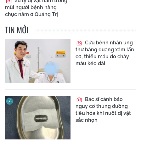
Xử lý dị vật nằm trong
mũi người bệnh hàng
chục năm ở Quảng Trị
TIN MỚI
Cứu bệnh nhân ung
thư bàng quang xâm lấn
cơ, thiếu máu do chảy
máu kéo dài
Bác sĩ cảnh báo
nguy cơ thủng đường
tiêu hóa khi nuốt dị vật
sắc nhọn