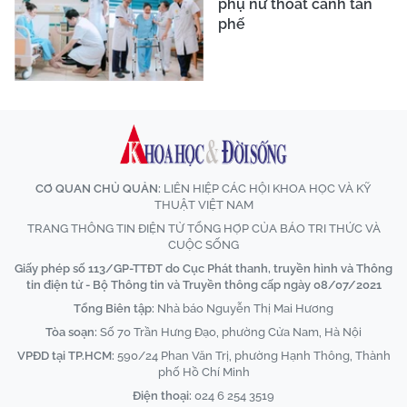
phụ nữ thoát cảnh tàn
phế
CƠ QUAN CHỦ QUẢN:
LIÊN HIỆP CÁC HỘI KHOA HỌC VÀ KỸ
THUẬT VIỆT NAM
TRANG THÔNG TIN ĐIỆN TỬ TỔNG HỢP CỦA BÁO TRI THỨC VÀ
CUỘC SỐNG
Giấy phép số 113/GP-TTĐT do Cục Phát thanh, truyền hình và Thông
tin điện tử - Bộ Thông tin và Truyền thông cấp ngày 08/07/2021
Tổng Biên tập:
Nhà báo Nguyễn Thị Mai Hương
Tòa soạn:
Số 70 Trần Hưng Đạo, phường Cửa Nam, Hà Nội
VPĐD tại TP.HCM:
590/24 Phan Văn Trị, phường Hạnh Thông, Thành
phố Hồ Chí Minh
Điện thoại:
024 6 254 3519