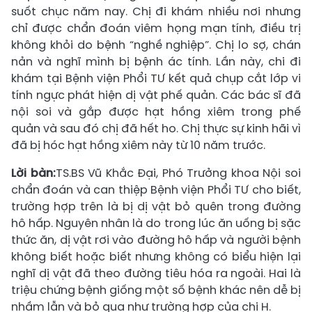
suốt chục năm nay. Chị đi khám nhiều nơi nhưng
chỉ được chẩn đoán viêm họng mạn tính, điều trị
không khỏi do bệnh “nghề nghiệp”. Chị lo sợ, chán
nản và nghĩ mình bị bệnh ác tính. Lần này, chi đi
khám tại Bệnh viện Phổi TƯ kết quả chụp cắt lớp vi
tính ngực phát hiện dị vật phế quản. Các bác sĩ đã
nội soi và gắp được hạt hồng xiêm trong phế
quản và sau đó chị đã hết ho. Chị thực sự kinh hãi vì
đã bị hóc hạt hồng xiêm này từ 10 năm trước.
Lời bàn:
TS.BS Vũ Khắc Đại, Phó Trưởng khoa Nội soi
chẩn đoán và can thiệp Bệnh viện Phổi TƯ cho biết,
trường hợp trên là bị dị vật bỏ quên trong đường
hô hấp. Nguyên nhân là do trong lúc ăn uống bị sặc
thức ăn, dị vật rơi vào đường hô hấp và người bệnh
không biết hoặc biết nhưng không có biểu hiện lại
nghĩ dị vật đã theo đường tiêu hóa ra ngoài. Hai là
triệu chứng bệnh giống một số bệnh khác nên dễ bị
nhầm lẫn và bỏ qua như trường hợp của chị H.