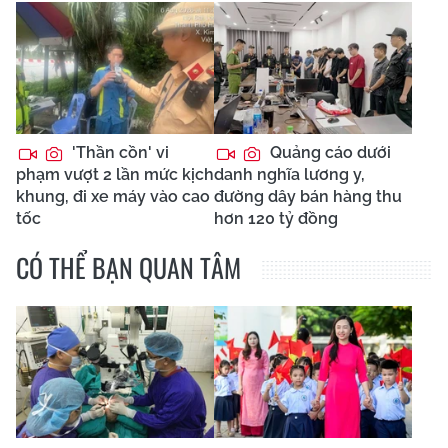
'Thần cồn' vi
Quảng cáo dưới
phạm vượt 2 lần mức kịch
danh nghĩa lương y,
khung, đi xe máy vào cao
đường dây bán hàng thu
tốc
hơn 120 tỷ đồng
CÓ THỂ BẠN QUAN TÂM