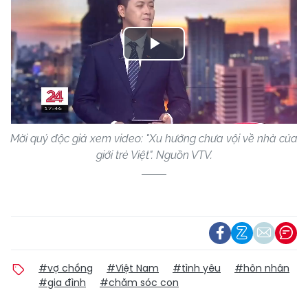
Play
Video
Mời quý độc giả xem video: "Xu hướng chưa vội về nhà của
giới trẻ Việt". Nguồn VTV.
#vợ chồng
#Việt Nam
#tình yêu
#hôn nhân
#gia đình
#chăm sóc con