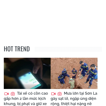
HOT TREND
Tài xế có cồn cao
Mưa lớn tại Sơn La
gấp hơn 2 lần mức kịch
gây sạt lở, ngập úng diện
khung, bị phạt và giữ xe
rộng, thiệt hại nặng nề