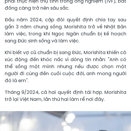
phải thực hiện thụ tinh trong ống nghiệm (IVF), bất
đồng càng trở nên sâu sắc.
Đầu năm 2024, cặp đôi quyết định chia tay sau
gần 3 năm chung sống. Morishita trở về Nhật Bản
làm việc, trong khi Ngọc Ngân chuẩn bị kế hoạch
sang Đức sinh sống và làm việc.
Khi biết vợ cũ chuẩn bị sang Đức, Morishita khiến cô
xúc động đến khóc nấc vì dòng tin nhắn: "Anh có
thể sống một mình nhưng nếu được chọn một
người đi cùng đến cuối cuộc đời, anh mong người
đó là em".
Tháng 9/2024, cả hai quyết định tái hợp. Morishita
trở lại Việt Nam, lần thứ hai làm rể nơi đây.