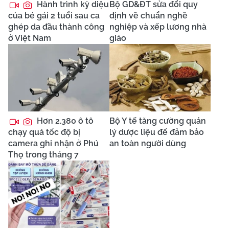
Hành trình kỳ diệu
Bộ GD&ĐT sửa đổi quy
của bé gái 2 tuổi sau ca
định về chuẩn nghề
ghép da đầu thành công
nghiệp và xếp lương nhà
ở Việt Nam
giáo
Hơn 2.380 ô tô
Bộ Y tế tăng cường quản
chạy quá tốc độ bị
lý dược liệu để đảm bảo
camera ghi nhận ở Phú
an toàn người dùng
Thọ trong tháng 7