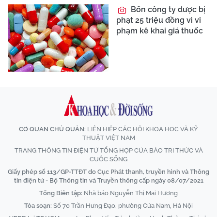
Bốn công ty dược bị
phạt 25 triệu đồng vì vi
phạm kê khai giá thuốc
CƠ QUAN CHỦ QUẢN:
LIÊN HIỆP CÁC HỘI KHOA HỌC VÀ KỸ
THUẬT VIỆT NAM
TRANG THÔNG TIN ĐIỆN TỬ TỔNG HỢP CỦA BÁO TRI THỨC VÀ
CUỘC SỐNG
Giấy phép số 113/GP-TTĐT do Cục Phát thanh, truyền hình và Thông
tin điện tử - Bộ Thông tin và Truyền thông cấp ngày 08/07/2021
Tổng Biên tập:
Nhà báo Nguyễn Thị Mai Hương
Tòa soạn:
Số 70 Trần Hưng Đạo, phường Cửa Nam, Hà Nội