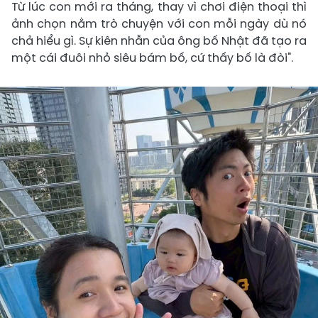
Từ lúc con mới ra tháng, thay vì chơi điện thoại thì
ảnh chọn nằm trò chuyện với con mỗi ngày dù nó
chả hiểu gì. Sự kiên nhẫn của ông bố Nhật đã tạo ra
một cái đuôi nhỏ siêu bám bố, cứ thấy bố là đòi".