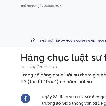
Thứ Năm, ngày 06/08/2026
THỜI SỰ
KHOA HỌC & CÔNG NGHỆ
ĐỜI 
Hàng chục luật sư 
Pv
23/11/2020 10:48
Trong số hàng chục luật sư tham gia bào
Hệ (tức Út “trọc”) có năm luật sư.
Ngày 23-11,
TAND TPHCM
đã ra quy
trưởng Bộ Giao thông vận tải), N