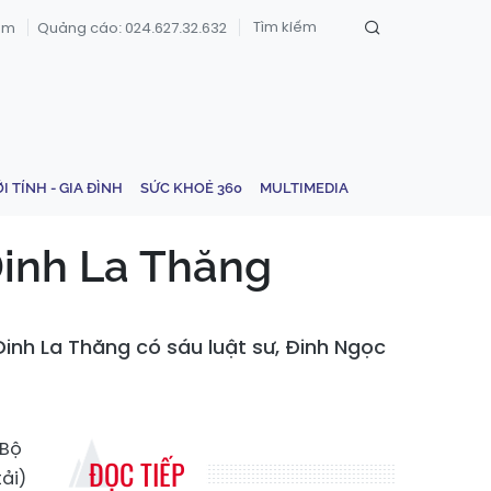
om
Quảng cáo: 024.627.32.632
ỚI TÍNH - GIA ĐÌNH
SỨC KHOẺ 360
MULTIMEDIA
Đinh La Thăng
Đinh La Thăng có sáu luật sư, Đinh Ngọc
 Bộ
ĐỌC TIẾP
ải)