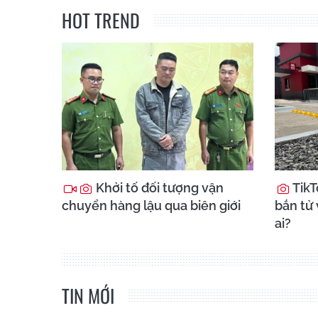
HOT TREND
Khởi tố đối tượng vận
TikT
chuyển hàng lậu qua biên giới
bắn tử 
ai?
TIN MỚI