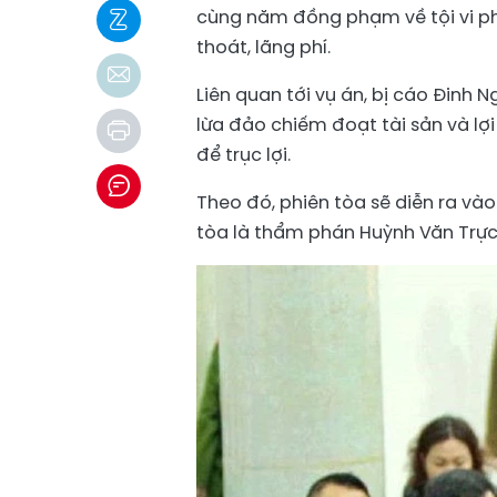
cùng năm đồng phạm về tội vi ph
thoát, lãng phí.
Liên quan tới vụ án, bị cáo
Đinh N
lừa đảo chiếm đoạt tài sản và lợ
để trục lợi.
Theo đó, phiên tòa sẽ diễn ra vào
tòa là thẩm phán
Huỳnh Văn Trự