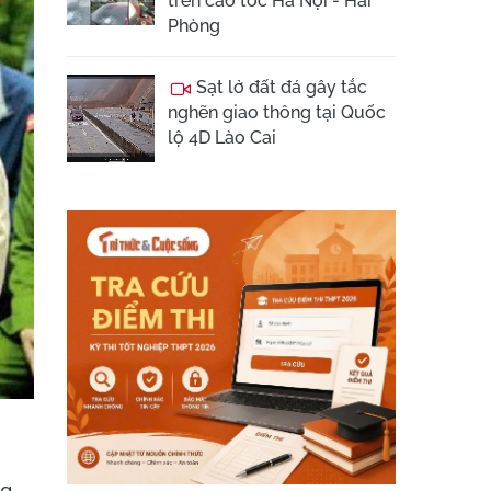
trên cao tốc Hà Nội - Hải
Phòng
Sạt lở đất đá gây tắc
nghẽn giao thông tại Quốc
lộ 4D Lào Cai
g,