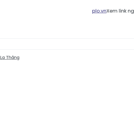
plo.vn
Xem link n
 La Thăng