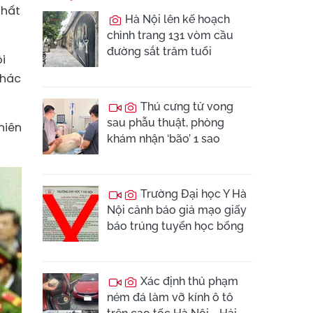
thất
Hà Nội lên kế hoạch
chỉnh trang 131 vòm cầu
đường sắt trăm tuổi
ội
khác
Thú cưng tử vong
sau phẫu thuật, phòng
hiên
khám nhận ‘bão’ 1 sao
Trường Đại học Y Hà
Nội cảnh báo giả mạo giấy
báo trúng tuyển học bổng
Xác định thủ phạm
ném đá làm vỡ kính ô tô