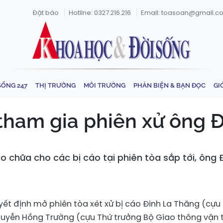
Đặt báo
Hotline: 0327.216.216
Email: toasoan@gmail.c
SỐNG 247
THỊ TRƯỜNG
MÔI TRƯỜNG
PHẢN BIỆN & BẠN ĐỌC
GI
tham gia phiên xử ông 
 chữa cho các bị cáo tại phiên tòa sắp tới, ông 
ết định mở phiên tòa xét xử bị cáo Đinh La Thăng (cựu
guyễn Hồng Trường (cựu Thứ trưởng Bộ Giao thông vận t