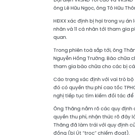
ông Lê Hữu Ngọc, ông Tô Hữu Thôn
HĐXX xác định bị hại trong vụ án 
nhân và 11 cá nhân tới tham gia p
quan.
Trong phiên toà sắp tới, ông Thăn
Nguyễn Hồng Trường
. Bào chữa c
tham gia bào chữa cho các bị cá
Cáo trạng
xác định với vai trò bộ
đó có quyền thu phí cao tốc TPH
nghị tiếp tục tìm kiếm đối tác để
Ông Thăng nắm rõ các quy định c
quyền thu phí, nhận thức rõ đây là 
Thăng đã làm trái với quy định 
đồng (bị Út “trọc” chiếm đoạt).