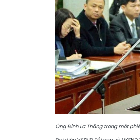
Ông Đinh La Thăng trong một phiê
Đại diện
VKSND Tối cao
và VKSND 