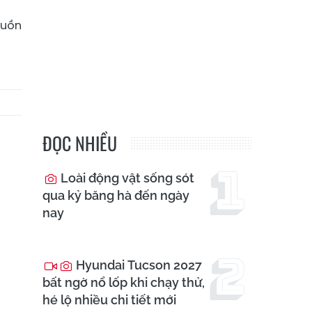
guồn
ĐỌC NHIỀU
Loài động vật sống sót
qua kỷ băng hà đến ngày
nay
Hyundai Tucson 2027
bất ngờ nổ lốp khi chạy thử,
hé lộ nhiều chi tiết mới