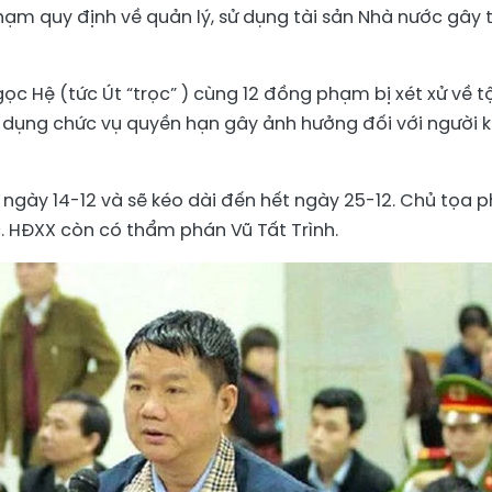
ạm quy định về quản lý, sử dụng tài sản Nhà nước gây 
gọc Hệ
(tức Út “trọc” ) cùng 12 đồng phạm bị xét xử về t
i dụng chức vụ quyền hạn gây ảnh hưởng đối với người 
 ngày 14-12 và sẽ kéo dài đến hết ngày 25-12. Chủ tọa p
c
. HĐXX còn có thẩm phán Vũ Tất Trình.