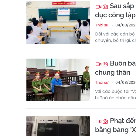
Sau sắp 
dục công lập
04/08/202
Thời sự
Đối với các cán bộ 
chuyển, bố trí lại,
Buôn bán
chung thân
04/08/202
Thời sự
Với cáo buộc tội “
bị Toà án nhân dân
Phạt đến
bằng bảng 'X