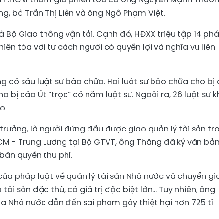
g, bà Trần Thị Liên và ông
Ngô Phạm Việt
.
là Bộ Giao thông vận tải. Cạnh đó, HĐXX triệu tập 14 ph
hiên tòa với tư cách người có quyền lợi và nghĩa vụ liên
g có sáu luật sư bào chữa. Hai luật sư bào chữa cho bị
ho bị cáo Út “trọc” có năm luật sư. Ngoài ra, 26 luật sư 
o.
 trưởng, là người đứng đầu được giao quản lý tài sản tr
CM - Trung Lương tại Bộ GTVT, ông Thăng đã ký văn bả
 bán quyền thu phí.
ủa pháp luật về quản lý tài sản Nhà nước và chuyển gi
tài sản đặc thù, có giá trị đặc biệt lớn... Tuy nhiên,
ông
của Nhà nước dẫn đến s
ai phạm gây thiệt hại hơn 725 tỉ