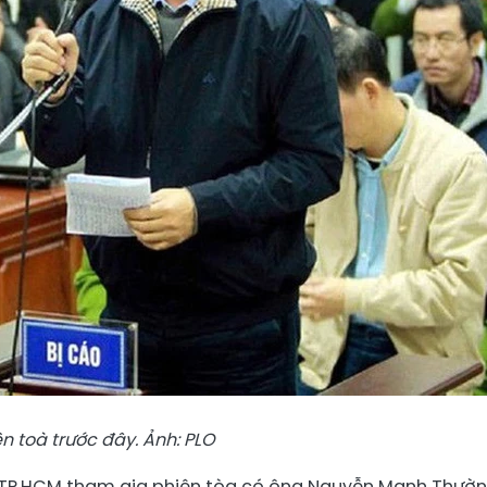
n toà trước đây. Ảnh: PLO
TP.HCM tham gia phiên tòa có ông Nguyễn Mạnh Thườn