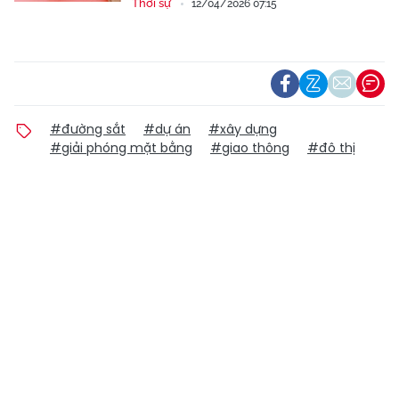
Thời sự
12/04/2026 07:15
#đường sắt
#dự án
#xây dựng
#giải phóng mặt bằng
#giao thông
#đô thị