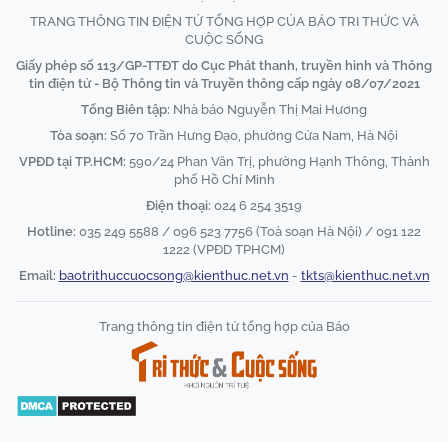
TRANG THÔNG TIN ĐIỆN TỬ TỔNG HỢP CỦA BÁO TRI THỨC VÀ
CUỘC SỐNG
Giấy phép số 113/GP-TTĐT do Cục Phát thanh, truyền hình và Thông
tin điện tử - Bộ Thông tin và Truyền thông cấp ngày 08/07/2021
Tổng Biên tập:
Nhà báo Nguyễn Thị Mai Hương
Tòa soạn:
Số 70 Trần Hưng Đạo, phường Cửa Nam, Hà Nội
VPĐD tại TP.HCM:
590/24 Phan Văn Trị, phường Hạnh Thông, Thành
phố Hồ Chí Minh
Điện thoại:
024 6 254 3519
Hotline:
035 249 5588 / 096 523 7756 (Toà soạn Hà Nội) / 091 122
1222 (VPĐD TPHCM)
Email:
baotrithuccuocsong@kienthuc.net.vn
-
tkts@kienthuc.net.vn
Trang thông tin điện tử tổng hợp của Báo