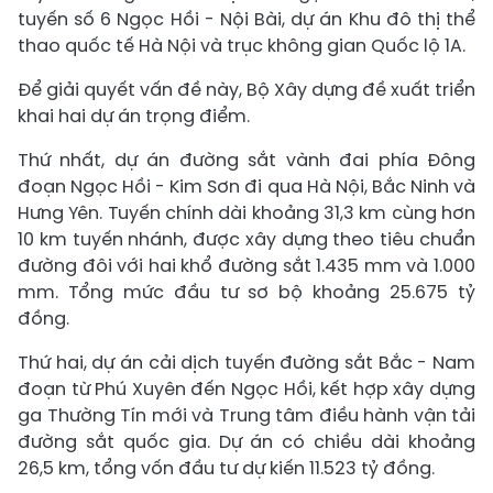
tuyến số 6 Ngọc Hồi - Nội Bài, dự án Khu đô thị thể
thao quốc tế Hà Nội và trục không gian Quốc lộ 1A.
Để giải quyết vấn đề này, Bộ Xây dựng đề xuất triển
khai hai dự án trọng điểm.
Thứ nhất, dự án đường sắt vành đai phía Đông
đoạn Ngọc Hồi - Kim Sơn đi qua Hà Nội, Bắc Ninh và
Hưng Yên. Tuyến chính dài khoảng 31,3 km cùng hơn
10 km tuyến nhánh, được xây dựng theo tiêu chuẩn
đường đôi với hai khổ đường sắt 1.435 mm và 1.000
mm. Tổng mức đầu tư sơ bộ khoảng 25.675 tỷ
đồng.
Thứ hai, dự án cải dịch tuyến đường sắt Bắc - Nam
đoạn từ Phú Xuyên đến Ngọc Hồi, kết hợp xây dựng
ga Thường Tín mới và Trung tâm điều hành vận tải
đường sắt quốc gia. Dự án có chiều dài khoảng
26,5 km, tổng vốn đầu tư dự kiến 11.523 tỷ đồng.