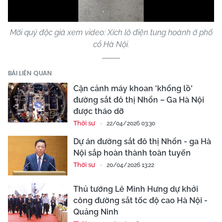
Mời quý độc giả xem video: Xích lô điện tung hoành ở phố
cổ Hà Nội.
BÀI LIÊN QUAN
Cận cảnh máy khoan 'khổng lồ'
đường sắt đô thị Nhổn – Ga Hà Nội
được tháo dỡ
Thời sự
22/04/2026 03:30
Dự án đường sắt đô thị Nhổn - ga Hà
Nội sắp hoàn thành toàn tuyến
Thời sự
20/04/2026 13:22
Thủ tướng Lê Minh Hưng dự khởi
công đường sắt tốc độ cao Hà Nội -
Quảng Ninh