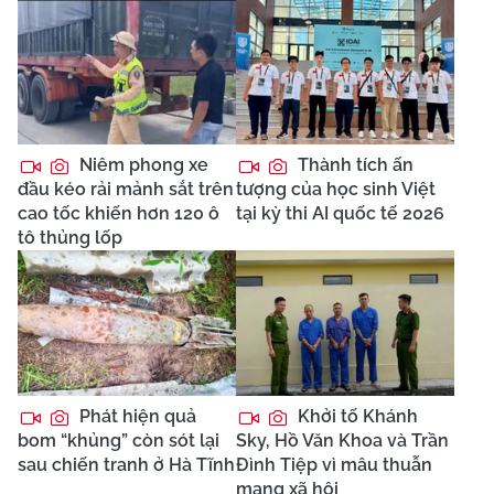
Niêm phong xe
Thành tích ấn
đầu kéo rải mảnh sắt trên
tượng của học sinh Việt
cao tốc khiến hơn 120 ô
tại kỳ thi AI quốc tế 2026
tô thủng lốp
Phát hiện quả
Khởi tố Khánh
bom “khủng” còn sót lại
Sky, Hồ Văn Khoa và Trần
sau chiến tranh ở Hà Tĩnh
Đình Tiệp vì mâu thuẫn
mạng xã hội