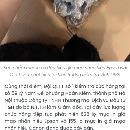
Sản phẩm mực in có dấu hiệu giả mạo nhãn hiệu Epson Đội
QLTT số 1 phát hiện tại hiện trường kiểm tra. Ảnh DMS
Cùng thời điểm, Đội QLTT số 1 kiểm tra cửa hàng tại
số 59 Lý Nam Đế, phường Hoàn Kiếm, thành phố Hà
Nội thuộc Công ty TNHH Thương mại Dịch vụ Đầu tư
T&H do bà N.T.T.H làm Giám đốc. Tại đây, lực lượng
chức năng tiếp tục phát hiện 628 lọ mực in giả
mạo nhãn hiệu Epson và 155 lọ mực in giả mạo
nhãn hiệu Canon đang được bày bán.