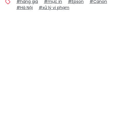
#hàng giả
#mực in
#Epson
#Canon
#Hà Nội
#xử lý vi phạm