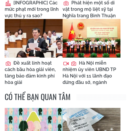
[INFOGRAPHIC] Các
Phát hiện một số di
mức phạt mới trong lĩnh
vật trong mộ liệt sỹ tại
vực thú y ra sao?
Nghĩa trang Bình Thuận
Đề xuất linh hoạt
Hà Nội miễn
cách bầu hòa giải viên,
nhiệm ủy viên UBND TP
tăng bảo đảm kinh phí
Hà Nội với 11 lãnh đạo
hòa giải
đứng đầu sở, ngành
CÓ THỂ BẠN QUAN TÂM