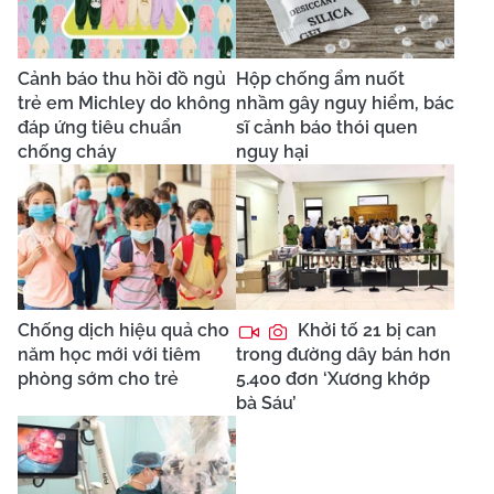
Cảnh báo thu hồi đồ ngủ
Hộp chống ẩm nuốt
trẻ em Michley do không
nhầm gây nguy hiểm, bác
đáp ứng tiêu chuẩn
sĩ cảnh báo thói quen
chống cháy
nguy hại
Chống dịch hiệu quả cho
Khởi tố 21 bị can
năm học mới với tiêm
trong đường dây bán hơn
phòng sớm cho trẻ
5.400 đơn ‘Xương khớp
bà Sáu’