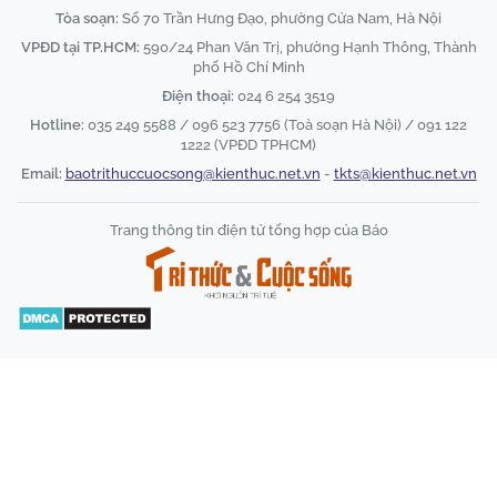
Tòa soạn:
Số 70 Trần Hưng Đạo, phường Cửa Nam, Hà Nội
VPĐD tại TP.HCM:
590/24 Phan Văn Trị, phường Hạnh Thông, Thành
phố Hồ Chí Minh
Điện thoại:
024 6 254 3519
Hotline:
035 249 5588 / 096 523 7756 (Toà soạn Hà Nội) / 091 122
1222 (VPĐD TPHCM)
Email:
baotrithuccuocsong@kienthuc.net.vn
-
tkts@kienthuc.net.vn
Trang thông tin điện tử tổng hợp của Báo