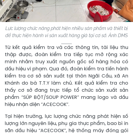
Lực lượng chức năng phát hiện nhiều sản phẩm và thiết bị
để thực hiện hành vi sản xuất hàng giả tại cơ sở. Ảnh DMS
Từ kết quả kiểm tra và các thông tin, tài liệu thu
thập được, đoàn kiểm tra tiếp tục mở rộng xác
minh nhằm truy xuất nguồn gốc số hàng hóa có
dấu hiệu vi phạm. Qua đó, đoàn kiểm tra tiến hành
kiểm tra cơ sở sản xuất tại thôn Ngãi Cầu, xã An
Khánh do bà T.T.Y làm chủ. Kết quả kiểm tra cho
thấy cơ sở đang trực tiếp tổ chức sản xuất sản
phẩm “SÚP BỘT/SOUP POWER” mang logo và dấu
hiệu nhận diện “ACECOOK”.
Tại hiện trường, lực lượng chức năng phát hiện số
lượng lớn nguyên liệu, phụ gia thực phẩm, bao bì in
sẵn dấu hiệu “ACECOOK”, hệ thống máy đóng gói