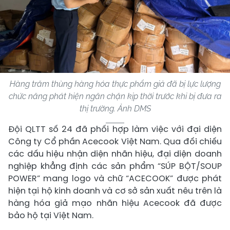
Hàng trăm thùng hàng hóa thực phẩm giả đã bị lực lượng
chức năng phát hiện ngăn chặn kịp thời trước khi bị đưa ra
thị trường. Ảnh DMS
Đội QLTT số 24 đã phối hợp làm việc với đại diện
Công ty Cổ phần Acecook Việt Nam. Qua đối chiếu
các dấu hiệu nhận diện nhãn hiệu, đại diện doanh
nghiệp khẳng định các sản phẩm “SÚP BỘT/SOUP
POWER” mang logo và chữ “ACECOOK” được phát
hiện tại hộ kinh doanh và cơ sở sản xuất nêu trên là
hàng hóa giả mạo nhãn hiệu Acecook đã được
bảo hộ tại Việt Nam.