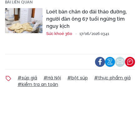
BÀI LIÊN QUAN
Loét bàn chân do đái tháo đường,
người đàn ông 67 tuổi ngừng tim
nguy kịch
Sức khoẻ 360
17/06/2026 03:41
#súp giả
#Hà Nội
#bột súp
#thực phẩm giả
#kiểm tra an toàn