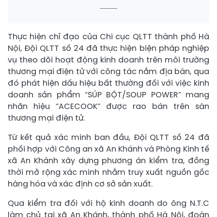
Thực hiện chỉ đạo của Chi cục QLTT thành phố Hà
Nội, Đội QLTT số 24 đã thực hiện biện pháp nghiệp
vụ theo dõi hoạt động kinh doanh trên môi trường
thương mại điện tử với công tác nắm địa bàn, qua
đó phát hiện dấu hiệu bất thường đối với việc kinh
doanh sản phẩm “SÚP BỘT/SOUP POWER” mang
nhãn hiệu “ACECOOK” được rao bán trên sàn
thương mại điện tử.
Từ kết quả xác minh ban đầu, Đội QLTT số 24 đã
phối hợp với Công an xã An Khánh và Phòng Kinh tế
xã An Khánh xây dựng phương án kiểm tra, đồng
thời mở rộng xác minh nhằm truy xuất nguồn gốc
hàng hóa và xác định cơ sở sản xuất.
Qua kiểm tra đối với hộ kinh doanh do ông N.T.C
làm chủ tại xã An Khánh, thành phố Hà Nội, đoàn