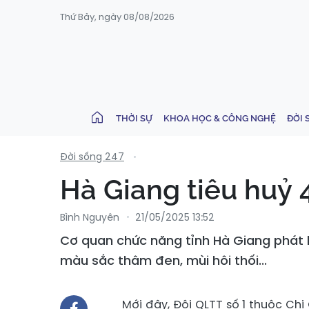
Thứ Bảy, ngày 08/08/2026
THỜI SỰ
KHOA HỌC & CÔNG NGHỆ
ĐỜI 
Đời sống 247
Hà Giang tiêu huỷ 
Bình Nguyên
21/05/2025 13:52
Cơ quan chức năng tỉnh Hà Giang phát hi
màu sắc thâm đen, mùi hôi thối...
Mới đây, Đội QLTT số 1 thuộc Ch