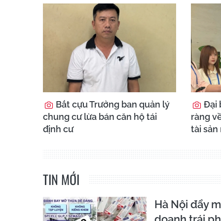
Bắt cựu Trưởng ban quản lý
Đại 
chung cư lừa bán căn hộ tái
ràng về
định cư
tài sản
TIN MỚI
Hà Nội đẩy mạ
doanh trái 