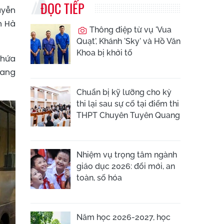
ĐỌC TIẾP
uyễn
h Hà
Thông điệp từ vụ 'Vua
Quạt', Khánh 'Sky' và Hồ Văn
Khoa bị khởi tố
chứa
đang
Chuẩn bị kỹ lưỡng cho kỳ
thi lại sau sự cố tại điểm thi
THPT Chuyên Tuyên Quang
Nhiệm vụ trọng tâm ngành
giáo dục 2026: đổi mới, an
toàn, số hóa
Năm học 2026-2027, học