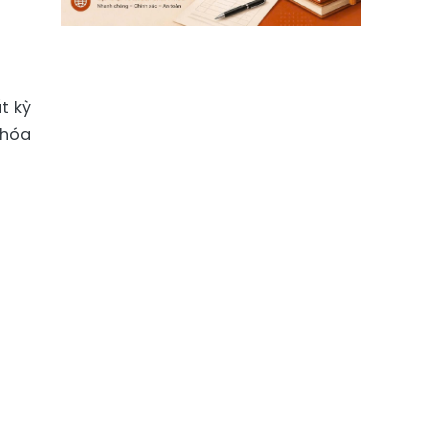
t kỳ
 hóa