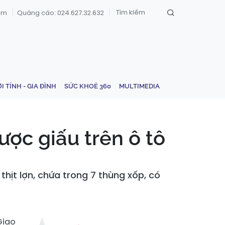
om
Quảng cáo: 024.627.32.632
ỚI TÍNH - GIA ĐÌNH
SỨC KHOẺ 360
MULTIMEDIA
ược giấu trên ô tô
hịt lợn, chứa trong 7 thùng xốp, có
Giao