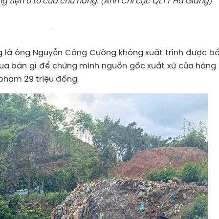
 tiện ô tô của chủ hàng. (Ảnh Chi cục QLTT Hà Giang)
g là ông Nguyễn Công Cường không xuất trình được bấ
mua bán gì để chứng minh nguồn gốc xuất xứ của hàng
i phạm 29 triệu đồng.