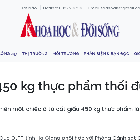
Đặt báo
Hotline: 0327.216.216
Email: toasoan@gmail.c
SỐNG 247
THỊ TRƯỜNG
MÔI TRƯỜNG
PHẢN BIỆN & BẠN ĐỌC
GI
450 kg thực phẩm thối đ
ện một chiếc ô tô cất giấu 450 kg thực phẩm là t
i Cục QLTT tỉnh Hà Giang phối hợp với Phòng Cảnh sát 