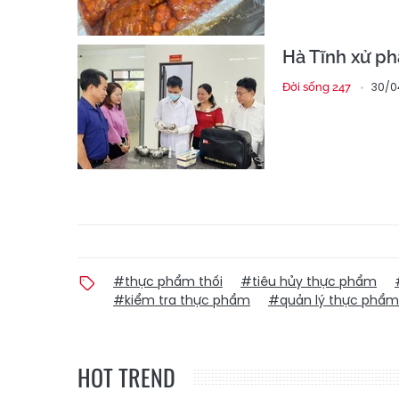
Hà Tĩnh xử ph
30/0
Đời sống 247
#thực phẩm thối
#tiêu hủy thực phẩm
#kiểm tra thực phẩm
#quản lý thực phẩm
HOT TREND