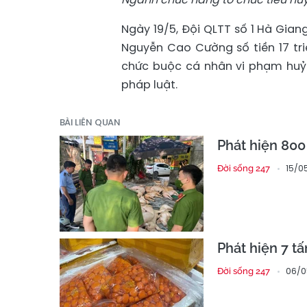
Ngày 19/5, Đội QLTT số 1 Hà Gian
Nguyễn Cao Cường số tiền 17 tr
chức buộc cá nhân vi phạm huỷ 
pháp luật.
BÀI LIÊN QUAN
Phát hiện 800 
15/0
Đời sống 247
Phát hiện 7 t
06/0
Đời sống 247