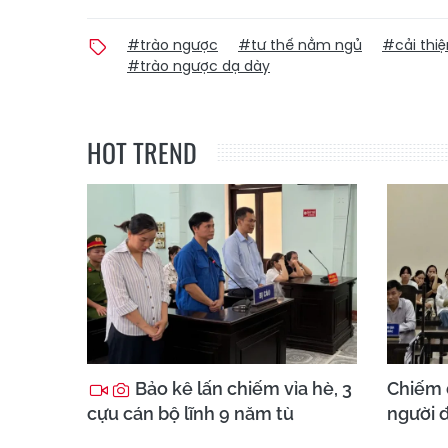
#trào ngược
#tư thế nằm ngủ
#cải thiệ
#trào ngược dạ dày
HOT TREND
Bảo kê lấn chiếm vỉa hè, 3
Chiếm 
cựu cán bộ lĩnh 9 năm tù
người đ