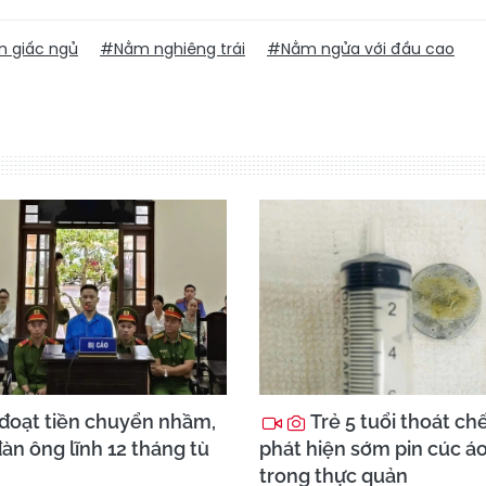
n giấc ngủ
#Nằm nghiêng trái
#Nằm ngửa với đầu cao
đoạt tiền chuyển nhầm,
Trẻ 5 tuổi thoát ch
àn ông lĩnh 12 tháng tù
phát hiện sớm pin cúc á
trong thực quản