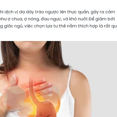
hi dịch vị dạ dày trào ngược lên thực quản, gây ra cảm
 như ợ chua, ợ nóng, đau ngực, và khó nuốt.Để giảm bớt
ng giấc ngủ, việc chọn lựa tư thế nằm thích hợp là rất q