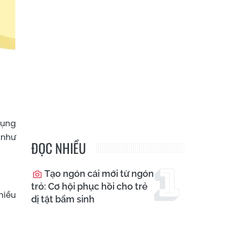
dụng
 như
ĐỌC NHIỀU
Tạo ngón cái mới từ ngón
trỏ: Cơ hội phục hồi cho trẻ
hiều
dị tật bẩm sinh