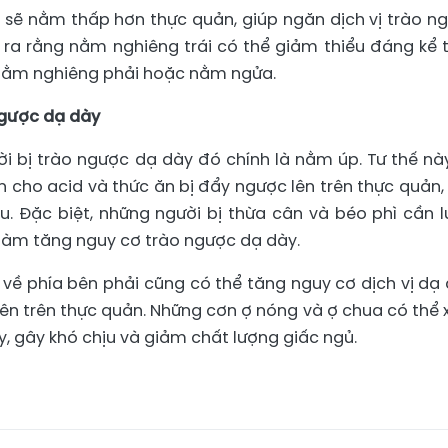
y sẽ nằm thấp hơn thực quản, giúp ngăn dịch vị trào n
 ra rằng nằm nghiêng trái có thể giảm thiểu đáng kể t
 nằm nghiêng phải hoặc nằm ngửa.
 ngược dạ dày
ời bị trào ngược dạ dày đó chính là nằm úp. Tư thế nà
ến cho acid và thức ăn bị đẩy ngược lên trên thực quản,
. Đặc biệt, những người bị thừa cân và béo phì cần l
ể làm tăng nguy cơ trào ngược dạ dày.
về phía bên phải cũng có thể tăng nguy cơ dịch vị dạ 
ên trên thực quản. Những cơn ợ nóng và ợ chua có thể 
y, gây khó chịu và giảm chất lượng giấc ngủ.