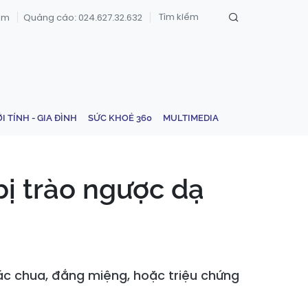
om
Quảng cáo: 024.627.32.632
ỚI TÍNH - GIA ĐÌNH
SỨC KHOẺ 360
MULTIMEDIA
bị trào ngược dạ
ác chua, đắng miệng, hoặc triệu chứng