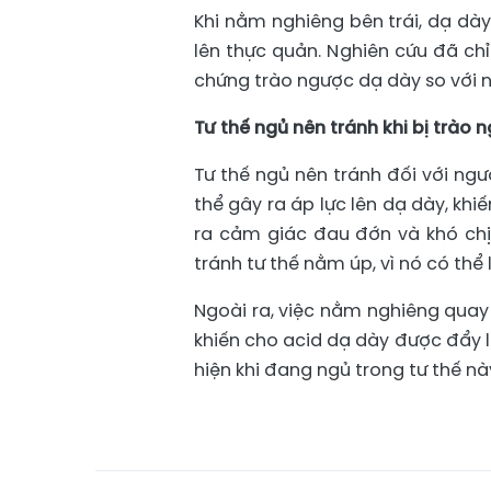
Khi nằm nghiêng bên trái, dạ dà
lên thực quản. Nghiên cứu đã chỉ
chứng trào ngược dạ dày so với
Tư thế ngủ nên tránh khi bị trào
Tư thế ngủ nên tránh đối với ngư
thể gây ra áp lực lên dạ dày, khi
ra cảm giác đau đớn và khó chịu
tránh tư thế nằm úp, vì nó có th
Ngoài ra, việc nằm nghiêng quay 
khiến cho acid dạ dày được đẩy l
hiện khi đang ngủ trong tư thế nà