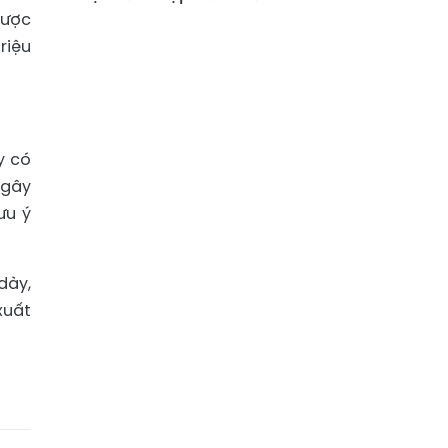
gược
riệu
y có
 gây
ưu ý
dày,
xuất