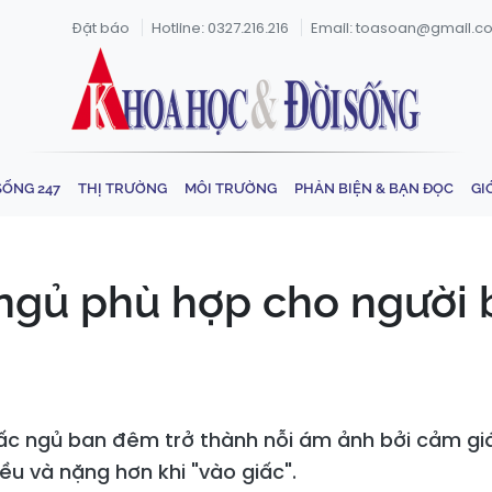
Đặt báo
Hotline: 0327.216.216
Email: toasoan@gmail.c
SỐNG 247
THỊ TRƯỜNG
MÔI TRƯỜNG
PHẢN BIỆN & BẠN ĐỌC
GI
 ngủ phù hợp cho người 
giấc ngủ ban đêm trở thành nỗi ám ảnh bởi cảm gi
ều và nặng hơn khi "vào giấc".