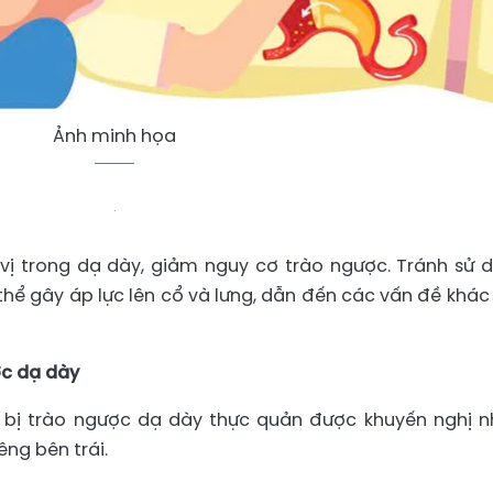
Ảnh minh họa
h vị trong dạ dày, giảm nguy cơ trào ngược. Tránh sử 
thể gây áp lực lên cổ và lưng, dẫn đến các vấn đề khác
ợc dạ dày
 bị trào ngược dạ dày thực quản được khuyến nghị n
ng bên trái.