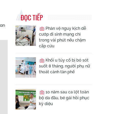
ĐỌC TIẾP
uan
Phản vệ nguy kịch dễ
cướp đi sinh mạng chỉ
trong vài phút nếu chậm
cấp cứu
Khối u tủy cổ bị bỏ sót
suốt 8 tháng, người phụ nữ
thoát cảnh tàn phế
10 năm sau ca lột toàn
bộ da đầu, bé gái hồi phục
kỳ diệu