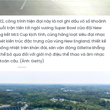
 công trình hiện đại này là nơi ghi dấu vô số khoảnh
uỗi trận tiến tới ngôi vương Super Bowl của đội New
g kết MLS Cup kịch tính, cùng hàng loạt siêu đại nhạc
ét kiến trúc đặc trưng của vùng New England, thiết kế
uồng nhiệt trên khán đài, sân vận động Gillette khẳng
 thể bỏ qua đối với giới mộ điệu thể thao và âm nhạc
toàn cầu. (Ảnh: Getty)