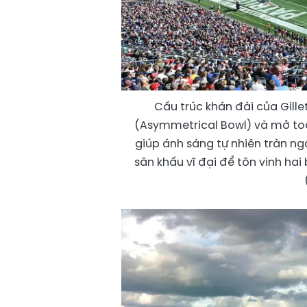
Cấu trúc khán đài của Gill
(Asymmetrical Bowl) và mở toa
giúp ánh sáng tự nhiên tràn n
sân khấu vĩ đại để tôn vinh ha