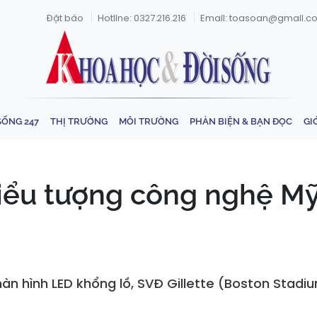
Đặt báo
Hotline: 0327.216.216
Email: toasoan@gmail.c
SỐNG 247
THỊ TRƯỜNG
MÔI TRƯỜNG
PHẢN BIỆN & BẠN ĐỌC
GI
Biểu tượng công nghệ M
àn hình LED khổng lồ, SVĐ Gillette (Boston Stad