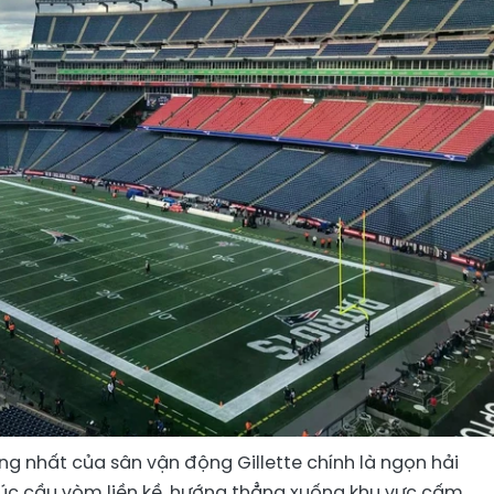
g nhất của sân vận động Gillette chính là ngọn hải
úc cầu vòm liền kề, hướng thẳng xuống khu vực cấm