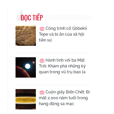
ĐỌC TIẾP
Công trình cổ Göbekli
Tepe và bí ẩn của xã hội
tiền sử
Hành tinh với ba Mặt
Trời: Khám phá những kỳ
quan trong vũ trụ bao la
Cuộn giấy Biển Chết: Bí
mật 2.000 năm tuổi trong
hang động sa mạc