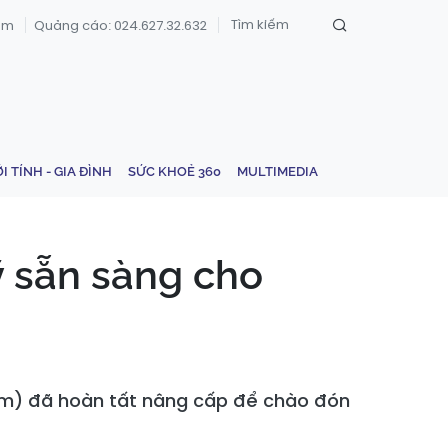
om
Quảng cáo: 024.627.32.632
ỚI TÍNH - GIA ĐÌNH
SỨC KHOẺ 360
MULTIMEDIA
ỹ sẵn sàng cho
ium) đã hoàn tất nâng cấp để chào đón