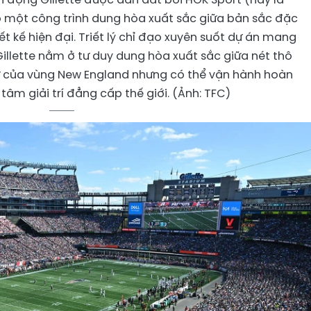
ạo một công trình dung hòa xuất sắc giữa bản sắc đặc
ết kế hiện đại. Triết lý chỉ đạo xuyên suốt dự án mang
Gillette nằm ở tư duy dung hòa xuất sắc giữa nét thô
sử của vùng New England nhưng có thể vận hành hoàn
âm giải trí đẳng cấp thế giới. (Ảnh: TFC)