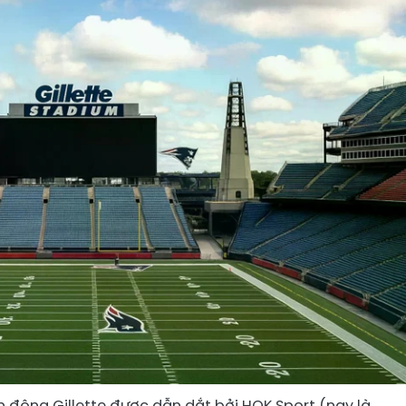
n động Gillette được dẫn dắt bởi HOK Sport (nay là