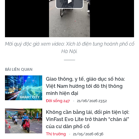
Play
Video
Mời quý độc giả xem video: Xích lô điện tung hoành phố cổ
Hà Nội.
BÀI LIÊN QUAN
Giao thông, y tế, giáo dục số hóa:
Việt Nam hướng tới đô thị thông
minh hiện đại
Đời sống 247
21/06/2026 23:52
Không cần bằng lái, đổi pin tiện lợi:
VinFast Evo Lite trở thành “chân ái”
của cư dân phố cổ
Thị trường
21/05/2026 06:36