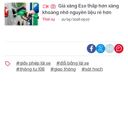
Giá xăng E10 thấp hơn xăng
khoáng nhờ nguyên liệu rẻ hơn
Thời sự
21/05/2026 05:07
#giấy phép lái xe
#đổi bằng lái xe
#thông tư 108
#giao thông
#sát hạch