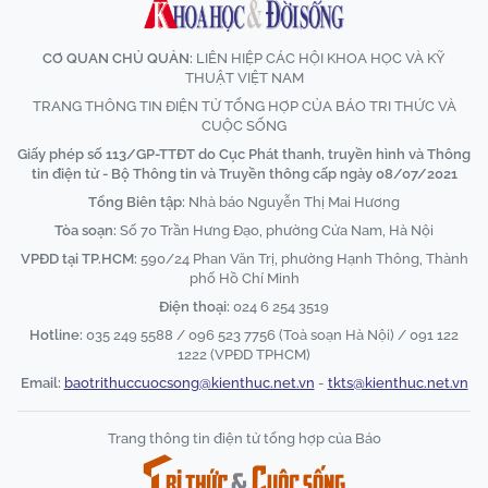
CƠ QUAN CHỦ QUẢN:
LIÊN HIỆP CÁC HỘI KHOA HỌC VÀ KỸ
THUẬT VIỆT NAM
TRANG THÔNG TIN ĐIỆN TỬ TỔNG HỢP CỦA BÁO TRI THỨC VÀ
CUỘC SỐNG
Giấy phép số 113/GP-TTĐT do Cục Phát thanh, truyền hình và Thông
tin điện tử - Bộ Thông tin và Truyền thông cấp ngày 08/07/2021
Tổng Biên tập:
Nhà báo Nguyễn Thị Mai Hương
Tòa soạn:
Số 70 Trần Hưng Đạo, phường Cửa Nam, Hà Nội
VPĐD tại TP.HCM:
590/24 Phan Văn Trị, phường Hạnh Thông, Thành
phố Hồ Chí Minh
Điện thoại:
024 6 254 3519
Hotline:
035 249 5588 / 096 523 7756 (Toà soạn Hà Nội) / 091 122
1222 (VPĐD TPHCM)
Email:
baotrithuccuocsong@kienthuc.net.vn
-
tkts@kienthuc.net.vn
Trang thông tin điện tử tổng hợp của Báo