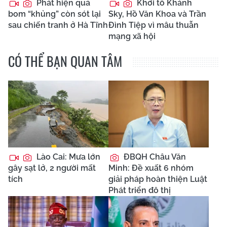
Phát hiện quả
Khởi tố Khánh
bom “khủng” còn sót lại
Sky, Hồ Văn Khoa và Trần
sau chiến tranh ở Hà Tĩnh
Đình Tiệp vì mâu thuẫn
mạng xã hội
CÓ THỂ BẠN QUAN TÂM
Lào Cai: Mưa lớn
ĐBQH Châu Văn
gây sạt lở, 2 người mất
Minh: Đề xuất 6 nhóm
tích
giải pháp hoàn thiện Luật
Phát triển đô thị