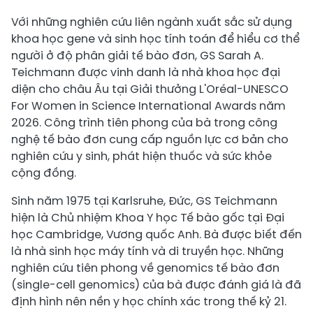
Với những nghiên cứu liên ngành xuất sắc sử dụng
khoa học gene và sinh học tính toán để hiểu cơ thể
người ở độ phân giải tế bào đơn, GS Sarah A.
Teichmann được vinh danh là nhà khoa học đại
diện cho châu Âu tại Giải thưởng L'Oréal-UNESCO
For Women in Science International Awards năm
2026. Công trình tiên phong của bà trong công
nghệ tế bào đơn cung cấp nguồn lực cơ bản cho
nghiên cứu y sinh, phát hiện thuốc và sức khỏe
cộng đồng.
Sinh năm 1975 tại Karlsruhe, Đức, GS Teichmann
hiện là Chủ nhiệm Khoa Y học Tế bào gốc tại Đại
học Cambridge, Vương quốc Anh. Bà được biết đến
là nhà sinh học máy tính và di truyền học. Những
nghiên cứu tiên phong về genomics tế bào đơn
(single-cell genomics) của bà được đánh giá là đã
định hình nên nền y học chính xác trong thế kỷ 21.