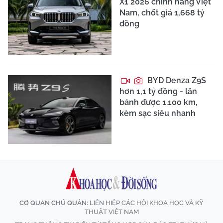
X1 2026 chính hãng Việt
Nam, chốt giá 1,668 tỷ
đồng
BYD Denza Z9S
hơn 1,1 tỷ đồng - lăn
bánh được 1.100 km,
kèm sạc siêu nhanh
CƠ QUAN CHỦ QUẢN:
LIÊN HIỆP CÁC HỘI KHOA HỌC VÀ KỸ
THUẬT VIỆT NAM