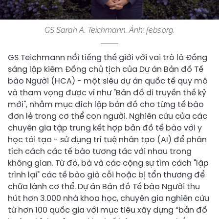
GS Sarah A. Teichmann. Ảnh: febs.org.
GS Teichmann nổi tiếng thế giới với vai trò là Đồng
sáng lập kiêm Đồng chủ tịch của Dự án Bản đồ Tế
bào Người (HCA) - một siêu dự án quốc tế quy mô
và tham vọng được ví như "Bản đồ di truyền thế kỷ
mới", nhằm mục đích lập bản đồ cho từng tế bào
đơn lẻ trong cơ thể con người. Nghiên cứu của các
chuyên gia tập trung kết hợp bản đồ tế bào với y
học tái tạo - sử dụng trí tuệ nhân tạo (AI) để phân
tích cách các tế bào tương tác với nhau trong
không gian. Từ đó, bà và các cộng sự tìm cách "lập
trình lại" các tế bào già cỗi hoặc bị tổn thương để
chữa lành cơ thể. Dự án Bản đồ Tế bào Người thu
hút hơn 3.000 nhà khoa học, chuyên gia nghiên cứu
từ hơn 100 quốc gia với mục tiêu xây dựng “bản đồ