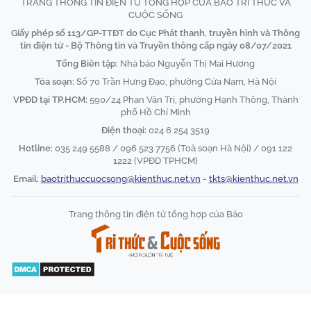
TRANG THÔNG TIN ĐIỆN TỬ TỔNG HỢP CỦA BÁO TRI THỨC VÀ
CUỘC SỐNG
Giấy phép số 113/GP-TTĐT do Cục Phát thanh, truyền hình và Thông
tin điện tử - Bộ Thông tin và Truyền thông cấp ngày 08/07/2021
Tổng Biên tập:
Nhà báo Nguyễn Thị Mai Hương
Tòa soạn:
Số 70 Trần Hưng Đạo, phường Cửa Nam, Hà Nội
VPĐD tại TP.HCM:
590/24 Phan Văn Trị, phường Hạnh Thông, Thành
phố Hồ Chí Minh
Điện thoại:
024 6 254 3519
Hotline:
035 249 5588 / 096 523 7756 (Toà soạn Hà Nội) / 091 122
1222 (VPĐD TPHCM)
Email:
baotrithuccuocsong@kienthuc.net.vn
-
tkts@kienthuc.net.vn
Trang thông tin điện tử tổng hợp của Báo