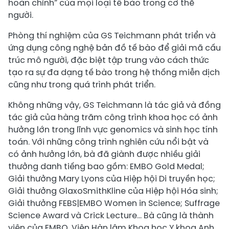
hoàn chỉnh” của mọi loại tế bào trong cơ thể
người.
Phòng thí nghiệm của GS Teichmann phát triển và
ứng dụng công nghệ bản đồ tế bào để giải mã cấu
trúc mô người, đặc biệt tập trung vào cách thức
tạo ra sự đa dạng tế bào trong hệ thống miễn dịch
cũng như trong quá trình phát triển.
Không những vậy, GS Teichmann là tác giả và đồng
tác giả của hàng trăm công trình khoa học có ảnh
hưởng lớn trong lĩnh vực genomics và sinh học tính
toán. Với những công trình nghiên cứu nổi bật và
có ảnh hưởng lớn, bà đã giành được nhiều giải
thưởng danh tiếng bao gồm: EMBO Gold Medal;
Giải thưởng Mary Lyons của Hiệp hội Di truyền học;
Giải thưởng GlaxoSmithKline của Hiệp hội Hóa sinh;
Giải thưởng FEBS|EMBO Women in Science; Suffrage
Science Award và Crick Lecture... Bà cũng là thành
viên của EMBO, Viện Hàn lâm Khoa học Y khoa Anh,