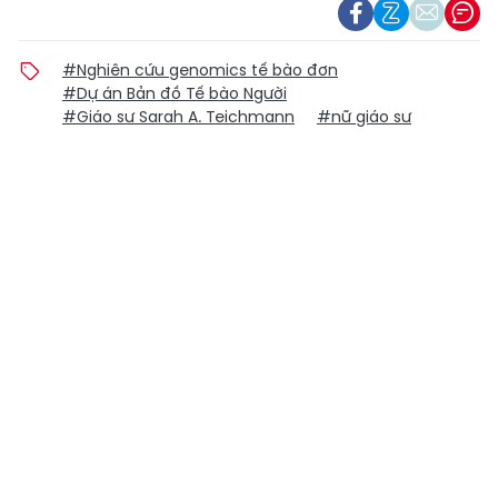
#Nghiên cứu genomics tế bào đơn
#Dự án Bản đồ Tế bào Người
#Giáo sư Sarah A. Teichmann
#nữ giáo sư