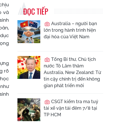
chịu
ĐỌC TIẾP
o và
sinh
Australia – người bạn
oàn,
lớn trong hành trình hiện
 dục
đại hóa của Việt Nam
rọng
Tổng Bí thư, Chủ tịch
dựng
nước Tô Lâm thăm
g rõ
Australia, New Zealand: Từ
 học
tin cậy chính trị đến không
gian phát triển mới
 như
sinh
CSGT kiểm tra ma tuý
tài xế vận tải đêm 7/8 tại
TP HCM