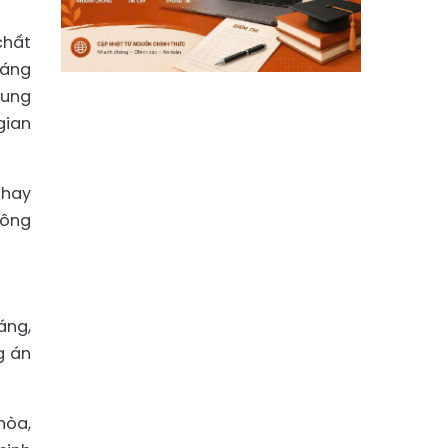
chất
sáng
rung
gian
thay
hông
áng,
g án
hòa,