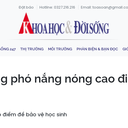
Đặt báo
Hotline: 0327.216.216
Email: toasoan@gmail.c
SỐNG 247
THỊ TRƯỜNG
MÔI TRƯỜNG
PHẢN BIỆN & BẠN ĐỌC
GI
ng phó nắng nóng cao đ
 điểm để bảo vệ học sinh