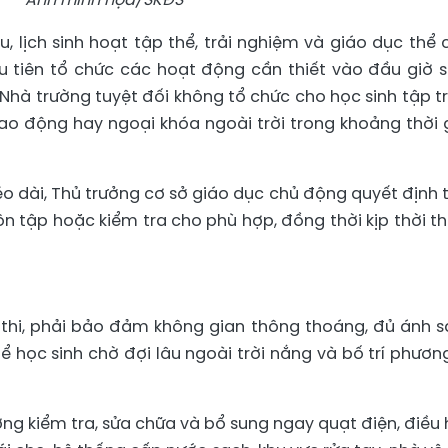
u, lịch sinh hoạt tập thể, trải nghiệm và giáo dục thể 
ưu tiên tổ chức các hoạt động cần thiết vào đầu giờ 
. Nhà trường tuyệt đối không tổ chức cho học sinh tập t
lao động hay ngoại khóa ngoài trời trong khoảng thời 
kéo dài, Thủ trưởng cơ sở giáo dục chủ động quyết định 
 ôn tập hoặc kiểm tra cho phù hợp, đồng thời kịp thời t
 thi, phải bảo đảm không gian thông thoáng, đủ ánh s
 học sinh chờ đợi lâu ngoài trời nắng và bố trí phươn
ng kiểm tra, sửa chữa và bổ sung ngay quạt điện, điều 