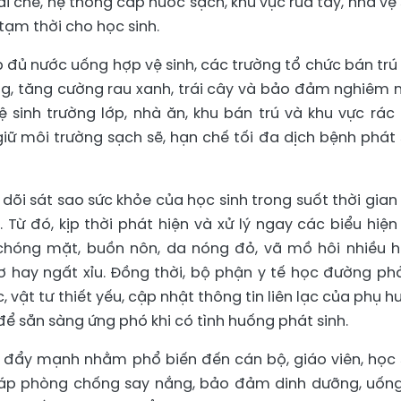
i che, hệ thống cấp nước sạch, khu vực rửa tay, nhà vệ 
tạm thời cho học sinh.
đủ nước uống hợp vệ sinh, các trường tổ chức bán trú
g, tăng cường rau xanh, trái cây và bảo đảm nghiêm 
sinh trường lớp, nhà ăn, khu bán trú và khu vực rác 
ữ môi trường sạch sẽ, hạn chế tối đa dịch bệnh phát 
õi sát sao sức khỏe của học sinh trong suốt thời gian
. Từ đó, kịp thời phát hiện và xử lý ngay các biểu hiện
chóng mặt, buồn nôn, da nóng đỏ, vã mồ hôi nhiều 
ơ hay ngất xỉu. Đồng thời, bộ phận y tế học đường phả
, vật tư thiết yếu, cập nhật thông tin liên lạc của phụ h
để sẵn sàng ứng phó khi có tình huống phát sinh.
 đẩy mạnh nhằm phổ biến đến cán bộ, giáo viên, học 
háp phòng chống say nắng, bảo đảm dinh dưỡng, uốn