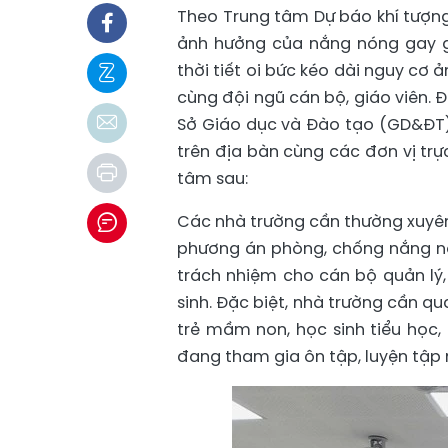
Theo Trung tâm Dự báo khí tượng 
ảnh hưởng của nắng nóng gay gắ
thời tiết oi bức kéo dài nguy cơ 
cùng đội ngũ cán bộ, giáo viên.
Sở Giáo dục và Đào tạo (GD&ĐT)
trên địa bàn cùng các đơn vị trự
tâm sau:
Các nhà trường cần thường xuyên
phương án phòng, chống nắng nón
trách nhiệm cho cán bộ quản lý,
sinh. Đặc biệt, nhà trường cần 
trẻ mầm non, học sinh tiểu học,
đang tham gia ôn tập, luyện tập n