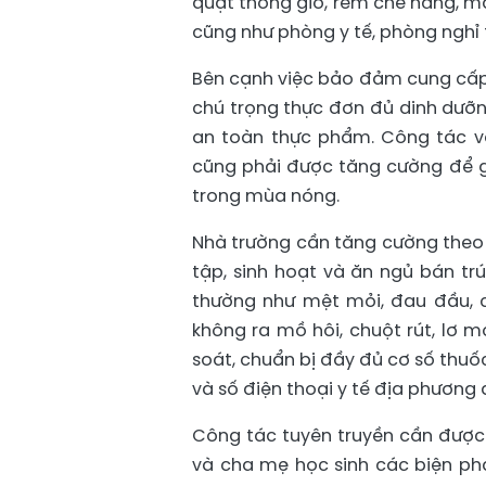
quạt thông gió, rèm che nắng, má
cũng như phòng y tế, phòng nghỉ 
Bên cạnh việc bảo đảm cung cấp 
chú trọng thực đơn đủ dinh dưỡn
an toàn thực phẩm. Công tác vệ 
cũng phải được tăng cường để gi
trong mùa nóng.
Nhà trường cần tăng cường theo d
tập, sinh hoạt và ăn ngủ bán trú
thường như mệt mỏi, đau đầu, 
không ra mồ hôi, chuột rút, lơ m
soát, chuẩn bị đầy đủ cơ số thuốc
và số điện thoại y tế địa phương 
Công tác tuyên truyền cần được
và cha mẹ học sinh các biện p