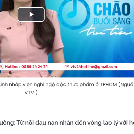
Play
Video
 sinh nhập viện nghi ngộ độc thực phẩm ở TPHCM (Nguồ
VTV1)
ường: Từ nỗi đau nạn nhân đến vòng lao lý với h