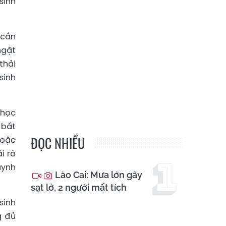
sinh
 cần
ngặt
thải
sinh
 học
 bất
ĐỌC NHIỀU
hoặc
i rà
uynh
Lào Cai: Mưa lớn gây
sạt lở, 2 người mất tích
sinh
g đủ