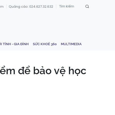
om
Quảng cáo: 024.627.32.632
ỚI TÍNH - GIA ĐÌNH
SỨC KHOẺ 360
MULTIMEDIA
iểm để bảo vệ học