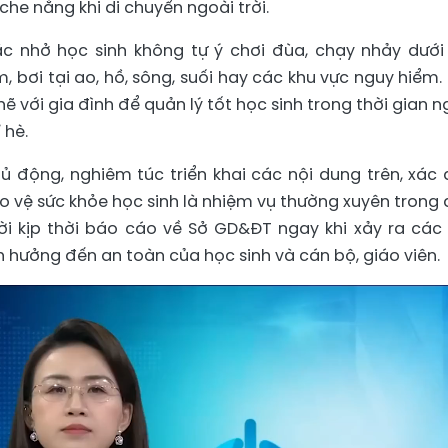
he nắng khi di chuyển ngoài trời.
c nhở học sinh không tự ý chơi đùa, chạy nhảy dưới 
, bơi tại ao, hồ, sông, suối hay các khu vực nguy hiểm.
 với gia đình để quản lý tốt học sinh trong thời gian n
 hè.
 động, nghiêm túc triển khai các nội dung trên, xác 
 vệ sức khỏe học sinh là nhiệm vụ thường xuyên trong 
hời kịp thời báo cáo về Sở GD&ĐT ngay khi xảy ra các 
hưởng đến an toàn của học sinh và cán bộ, giáo viên.