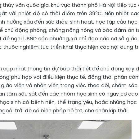
thủy văn quốc gia, khu vực thành phố Hà Nội tiếp tục 
t với nhiệt độ có thời điểm trên 39°C. Nền nhiệt ca
ảnh hưởng xấu đến sức khỏe, sinh hoạt, học tập của học 
 Để chủ động phòng, chống nắng nóng và bảo đảm an t
 đề nghị UBND các phường, xã chỉ đạo các cơ sở giáo
c thuộc nghiêm túc triển khai thực hiện các nội dung t
 cập nhật thông tin dự báo thời tiết để chủ động xây 
g phù hợp với điều kiện thực tế, đồng thời phân côn
 giáo viên và nhân viên trong việc theo dõi, chăm sóc
quan tâm sâu sát đến các nhóm học sinh có nguy cơ cao
 học sinh có bệnh nền, thể trạng yếu, hoặc những học 
goài trời để có biện pháp hỗ trợ, che chắn kịp thời.