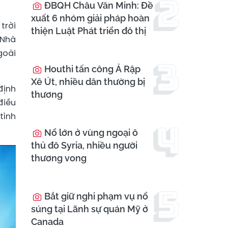
ĐBQH Châu Văn Minh: Đề
xuất 6 nhóm giải pháp hoàn
trời
thiện Luật Phát triển đô thị
 Nhà
goài
Houthi tấn công Ả Rập
Xê Út, nhiều dân thường bị
định
thương
điều
tình
Nổ lớn ở vùng ngoại ô
thủ đô Syria, nhiều người
thương vong
Bắt giữ nghi phạm vụ nổ
súng tại Lãnh sự quán Mỹ ở
Canada