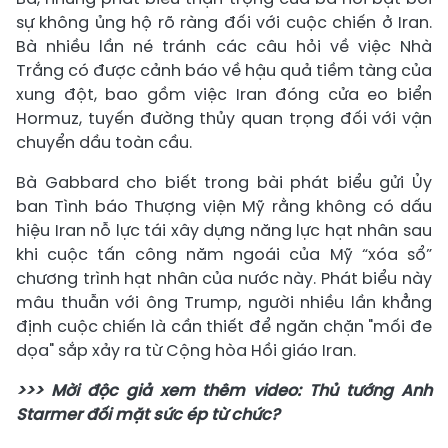
sự không ủng hộ rõ ràng đối với cuộc chiến ở Iran.
Bà nhiều lần né tránh các câu hỏi về việc Nhà
Trắng có được cảnh báo về hậu quả tiềm tàng của
xung đột, bao gồm việc Iran đóng cửa eo biển
Hormuz, tuyến đường thủy quan trọng đối với vận
chuyển dầu toàn cầu.
Bà Gabbard cho biết trong bài phát biểu gửi Ủy
ban Tình báo Thượng viện Mỹ rằng không có dấu
hiệu Iran nỗ lực tái xây dựng năng lực hạt nhân sau
khi cuộc tấn công năm ngoái của Mỹ “xóa sổ”
chương trình hạt nhân của nước này. Phát biểu này
mâu thuẫn với ông Trump, người nhiều lần khẳng
định cuộc chiến là cần thiết để ngăn chặn "mối đe
dọa" sắp xảy ra từ Cộng hòa Hồi giáo Iran.
>>> Mời độc giả xem thêm video: Thủ tướng Anh
Starmer đối mặt sức ép từ chức?