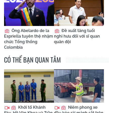
Ông Abelardo de la
Đề xuất tăng tuổi
Espriella tuyên thệ nhậm
nghỉ hưu đối với sĩ quan
chức Tổng thống
quân đội
Colombia
CÓ THỂ BẠN QUAN TÂM
Khởi tố Khánh
Niêm phong xe
Sky, Hồ Văn Khoa và Trần
đầu kéo rải mảnh sắt trên