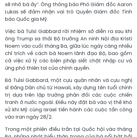
sẽ nhớ bà ấy”. Ông thông báo Phó Giám đốc Aaron
Lukas sẽ đảm nhận vai trò Quyền Giám đốc Tình
báo Quốc gia Mỹ.
Việc bà Tulsi Gabbard rời nhiệm sở diễn ra sau khi
ông Trump sa thải Bộ trưởng An ninh Nội địa Kristi
Noem vào cuối tháng Ba, giữa lúc ngày càng nhiều
chỉ trích về cách bà Noem lãnh đạo Bộ, bao gồm
cả việc xử lý các biện pháp siết chặt nhập cư và
ứng phó thiên tai của chính quyền.
Bà Tulsi Gabbard, một cựu quân nhân và cựu nghị
sĩ Đảng Dân chủ từ Hawaii, xây dựng tên tuổi chính
trị dựa trên lập trường phản đối các cuộc chiến
tranh ở nước ngoài. Điều này đặt bà vào vị thế khó
xử khi Mỹ cùng Israel tiến hành các cuộc tấn công
vào Iran ngày 28/2.
Trong một phiên điều trần tại Quốc hội vào tháng
Ba, những phát biểu thận trọng của bà nổi bật bởi