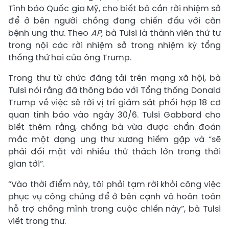
Tình báo Quốc gia Mỹ, cho biết bà cần rời nhiệm sở
để ở bên người chồng đang chiến đấu với căn
bệnh ung thư. Theo
AP,
bà Tulsi là thành viên thứ tư
trong nội các rời nhiệm sở trong nhiệm kỳ tổng
thống thứ hai của ông Trump.
Trong thư từ chức đăng tải trên mạng xã hội, bà
Tulsi nói rằng đã thông báo với Tổng thống Donald
Trump về việc sẽ rời vị trí giám sát phối hợp 18 cơ
quan tình báo vào ngày 30/6. Tulsi Gabbard cho
biết thêm rằng, chồng bà vừa được chẩn đoán
mắc một dạng ung thư xương hiếm gặp và “sẽ
phải đối mặt với nhiều thử thách lớn trong thời
gian tới”.
“Vào thời điểm này, tôi phải tạm rời khỏi công việc
phục vụ công chúng để ở bên cạnh và hoàn toàn
hỗ trợ chồng mình trong cuộc chiến này”, bà Tulsi
viết trong thư.