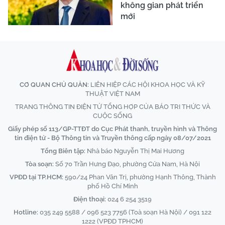
không gian phát triển
mới
CƠ QUAN CHỦ QUẢN:
LIÊN HIỆP CÁC HỘI KHOA HỌC VÀ KỸ
THUẬT VIỆT NAM
TRANG THÔNG TIN ĐIỆN TỬ TỔNG HỢP CỦA BÁO TRI THỨC VÀ
CUỘC SỐNG
Giấy phép số 113/GP-TTĐT do Cục Phát thanh, truyền hình và Thông
tin điện tử - Bộ Thông tin và Truyền thông cấp ngày 08/07/2021
Tổng Biên tập:
Nhà báo Nguyễn Thị Mai Hương
Tòa soạn:
Số 70 Trần Hưng Đạo, phường Cửa Nam, Hà Nội
VPĐD tại TP.HCM:
590/24 Phan Văn Trị, phường Hạnh Thông, Thành
phố Hồ Chí Minh
Điện thoại:
024 6 254 3519
Hotline:
035 249 5588 / 096 523 7756 (Toà soạn Hà Nội) / 091 122
1222 (VPĐD TPHCM)