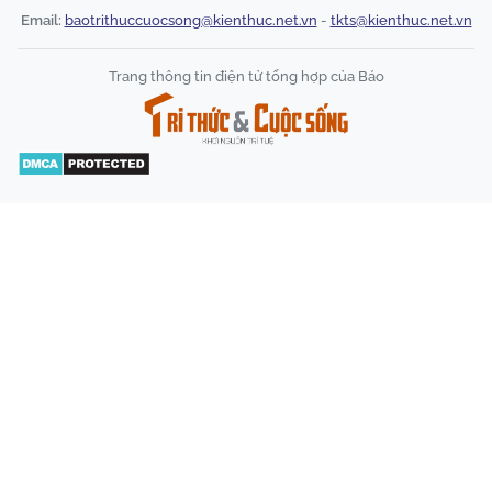
Email:
baotrithuccuocsong@kienthuc.net.vn
-
tkts@kienthuc.net.vn
Trang thông tin điện tử tổng hợp của Báo