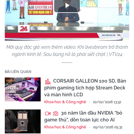
Play
Video
Mời quý độc giả xem thêm video: Khi livestream trở thành
ngành kinh tế: Sau bùng nổ là phải siết chặt | VTV24
BÀI LIÊN QUAN
CORSAIR GALLEON 100 SD, Bàn
phím gaming tích hợp Stream Deck
và màn hình LCD
Khoa học & Công nghệ
10/02/2026 13:32
30 năm lần đầu NVIDIA “bỏ
game thủ”, dồn toàn lực cho AI
Khoa học & Công nghệ
09/02/2026 05:31