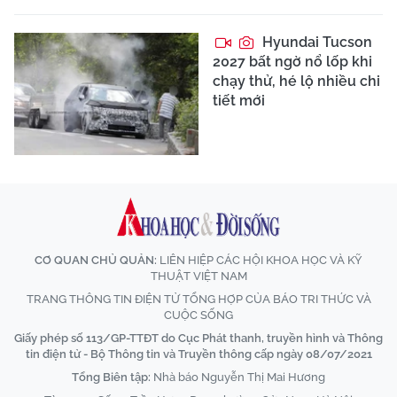
Hyundai Tucson
2027 bất ngờ nổ lốp khi
chạy thử, hé lộ nhiều chi
tiết mới
CƠ QUAN CHỦ QUẢN:
LIÊN HIỆP CÁC HỘI KHOA HỌC VÀ KỸ
THUẬT VIỆT NAM
TRANG THÔNG TIN ĐIỆN TỬ TỔNG HỢP CỦA BÁO TRI THỨC VÀ
CUỘC SỐNG
Giấy phép số 113/GP-TTĐT do Cục Phát thanh, truyền hình và Thông
tin điện tử - Bộ Thông tin và Truyền thông cấp ngày 08/07/2021
Tổng Biên tập:
Nhà báo Nguyễn Thị Mai Hương