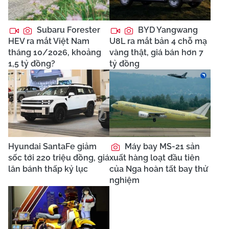
Subaru Forester
BYD Yangwang
HEV ra mắt Việt Nam
U8L ra mắt bản 4 chỗ mạ
tháng 10/2026, khoảng
vàng thật, giá bán hơn 7
1,5 tỷ đồng?
tỷ đồng
Hyundai SantaFe giảm
Máy bay MS-21 sản
sốc tới 220 triệu đồng, giá
xuất hàng loạt đầu tiên
lăn bánh thấp kỷ lục
của Nga hoàn tất bay thử
nghiệm