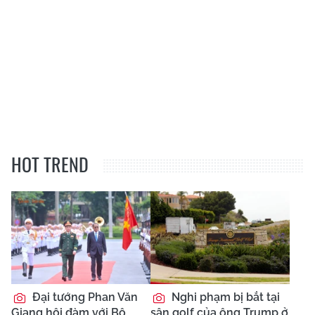
HOT TREND
Đại tướng Phan Văn
Nghi phạm bị bắt tại
Giang hội đàm với Bộ
sân golf của ông Trump ở