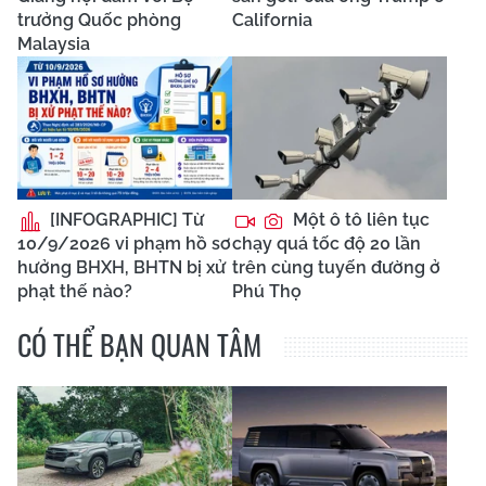
trưởng Quốc phòng
California
Malaysia
[INFOGRAPHIC] Từ
Một ô tô liên tục
10/9/2026 vi phạm hồ sơ
chạy quá tốc độ 20 lần
hưởng BHXH, BHTN bị xử
trên cùng tuyến đường ở
phạt thế nào?
Phú Thọ
CÓ THỂ BẠN QUAN TÂM