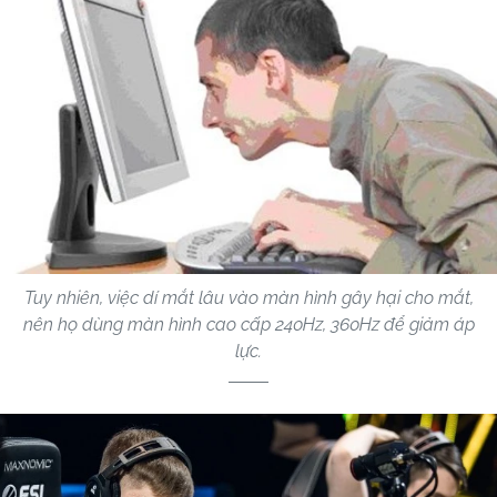
Tuy nhiên, việc dí mắt lâu vào màn hình gây hại cho mắt,
nên họ dùng màn hình cao cấp 240Hz, 360Hz để giảm áp
lực.