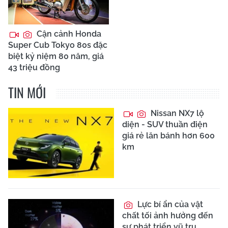
Cận cảnh Honda
Super Cub Tokyo 80s đặc
biệt kỷ niệm 80 năm, giá
43 triệu đồng
TIN MỚI
Nissan NX7 lộ
diện - SUV thuần điện
giá rẻ lăn bánh hơn 600
km
Lực bí ẩn của vật
chất tối ảnh hưởng đến
sự phát triển vũ trụ