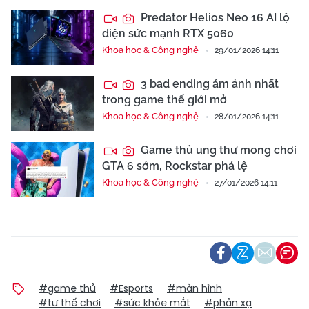
Predator Helios Neo 16 AI lộ
diện sức mạnh RTX 5060
Khoa học & Công nghệ
29/01/2026 14:11
3 bad ending ám ảnh nhất
trong game thế giới mở
Khoa học & Công nghệ
28/01/2026 14:11
Game thủ ung thư mong chơi
GTA 6 sớm, Rockstar phá lệ
Khoa học & Công nghệ
27/01/2026 14:11
#game thủ
#Esports
#màn hình
#tư thế chơi
#sức khỏe mắt
#phản xạ