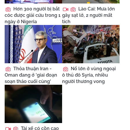
Hơn 300 người bị bắt
Lào Cai: Mưa lớn
cóc được giải cứu trong 1
gây sạt lở, 2 người mất
ngày ở Nigeria
tích
Thỏa thuận Iran -
Nổ lớn ở vùng ngoại
Oman đang ở 'giai đoạn
ô thủ đô Syria, nhiều
soạn thảo cuối cùng'
người thương vong
Tài xế có cồn cao