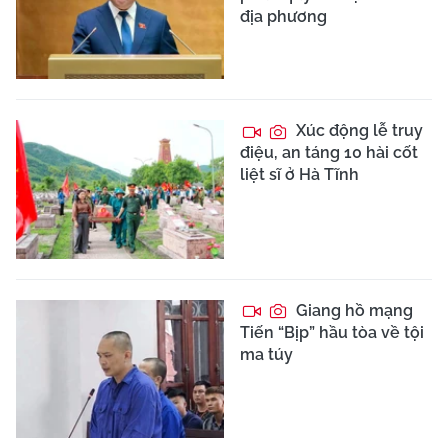
địa phương
Xúc động lễ truy
điệu, an táng 10 hài cốt
liệt sĩ ở Hà Tĩnh
Giang hồ mạng
Tiến “Bịp” hầu tòa về tội
ma túy