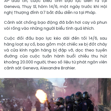
AP
đưa tin, cuộc biểu tình bạo lực diễn ra tại
Geneva, Thụy Sĩ, hôm 14/6, một ngày trước khi Hội
nghị Thượng đỉnh G7 bắt đầu diễn ra tại Pháp.
Cảnh sát chống bạo động đã bắn hơi cay và phun
vòi rồng vào những người biểu tình quá khích.
Cuộc đối đầu bạo lực kéo dài đến tối 14/6, sau
hàng loạt sự cố, bao gồm một chiếc xe bị đốt cháy
và cửa kính ngân hàng bị đập vỡ, dọc theo tuyến
đường của cuộc tuần hành buổi chiều thu hút
khoảng 20.000 người, theo số liệu từ phát ngôn viên
cảnh sát Geneva, Alexandre Brahier.