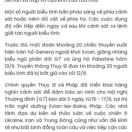
Leman và đập vỡ cửa kính của tòa nhà.
Một số người biểu tình bắn pháo sáng về phía cảnh
sát hoặc ném đồ vật về phía họ. Các cuộc đụng
độ vẫn tiếp diễn ngay cả sau khi cảnh sát ra lệnh
giải tán người biểu tình.
Trước đó, một đoàn khoảng 20 chiếc thuyền xuất
hiện trên hồ Geneva ngoài khơi Evian, giăng những
biểu ngữ phản đối G7 và ủng hộ Palestine hôm
13/6. Truyền thông Thụy Sĩ đưa tin khoảng 20 người
biểu tình đã bị bắt giữ vào tối 12/6.
Chính quyền Thụy Sĩ và Pháp đã triển khai hàng
nghìn cảnh sát để đảm bảo an ninh cho Hội nghị
Thượng đỉnh (G7) kéo dài 3 ngày, từ 15 - 17/6, tại thị
trấn nghỉ dưỡng Evian-les-Bains, Pháp. Các nhà
lãnh đạo dự kiến sẽ thảo luận về cuộc chiến ở
Ukraine, Iran và Trung Đông, cũng như vấn đề kinh
tế như bất bình đẳng toàn cầu và việc tiếp cận các