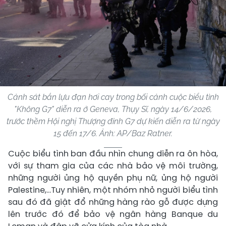
Cảnh sát bắn lựu đạn hơi cay trong bối cảnh cuộc biểu tình
"Không G7" diễn ra ở Geneva, Thụy Sĩ, ngày 14/6/2026,
trước thềm Hội nghị Thượng đỉnh G7 dự kiến ​​diễn ra từ ngày
15 đến 17/6. Ảnh: AP/Baz Ratner.
Cuộc biểu tình ban đầu nhìn chung diễn ra ôn hòa,
với sự tham gia của các nhà bảo vệ môi trường,
những người ủng hộ quyền phụ nữ, ủng hộ người
Palestine,...Tuy nhiên, một nhóm nhỏ người biểu tình
sau đó đã giật đổ những hàng rào gỗ được dựng
lên trước đó để bảo vệ ngân hàng Banque du