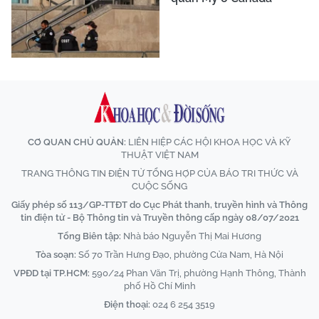
CƠ QUAN CHỦ QUẢN:
LIÊN HIỆP CÁC HỘI KHOA HỌC VÀ KỸ
THUẬT VIỆT NAM
TRANG THÔNG TIN ĐIỆN TỬ TỔNG HỢP CỦA BÁO TRI THỨC VÀ
CUỘC SỐNG
Giấy phép số 113/GP-TTĐT do Cục Phát thanh, truyền hình và Thông
tin điện tử - Bộ Thông tin và Truyền thông cấp ngày 08/07/2021
Tổng Biên tập:
Nhà báo Nguyễn Thị Mai Hương
Tòa soạn:
Số 70 Trần Hưng Đạo, phường Cửa Nam, Hà Nội
VPĐD tại TP.HCM:
590/24 Phan Văn Trị, phường Hạnh Thông, Thành
phố Hồ Chí Minh
Điện thoại:
024 6 254 3519