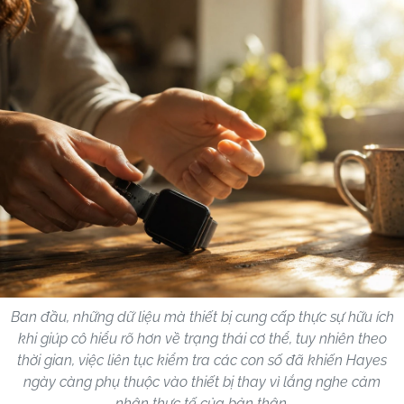
Ban đầu, những dữ liệu mà thiết bị cung cấp thực sự hữu ích
khi giúp cô hiểu rõ hơn về trạng thái cơ thể, tuy nhiên theo
thời gian, việc liên tục kiểm tra các con số đã khiến Hayes
ngày càng phụ thuộc vào thiết bị thay vì lắng nghe cảm
nhận thực tế của bản thân.