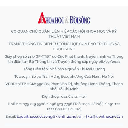
CƠ QUAN CHỦ QUẢN:
LIÊN HIỆP CÁC HỘI KHOA HỌC VÀ KỸ
THUẬT VIỆT NAM
TRANG THÔNG TIN ĐIỆN TỬ TỔNG HỢP CỦA BÁO TRI THỨC VÀ
CUỘC SỐNG
Giấy phép số 113/GP-TTĐT do Cục Phát thanh, truyền hình và Thông
tin điện tử - Bộ Thông tin và Truyền thông cấp ngày 08/07/2021
Tổng Biên tập:
Nhà báo Nguyễn Thị Mai Hương
Tòa soạn:
Số 70 Trần Hưng Đạo, phường Cửa Nam, Hà Nội
VPĐD tại TP.HCM:
590/24 Phan Văn Trị, phường Hạnh Thông, Thành
phố Hồ Chí Minh
Điện thoại:
024 6 254 3519
Hotline:
035 249 5588 / 096 523 7756 (Toà soạn Hà Nội) / 091 122
1222 (VPĐD TPHCM)
Email:
baotrithuccuocsong@kienthuc.net.vn
-
tkts@kienthuc.net.vn