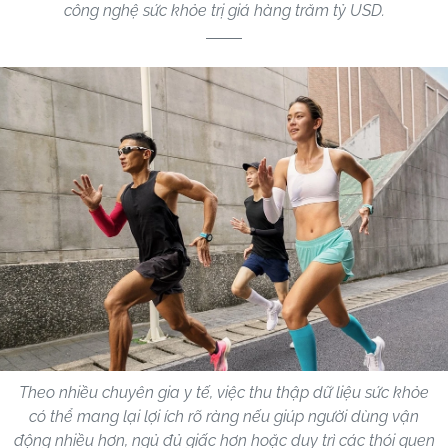
công nghệ sức khỏe trị giá hàng trăm tỷ USD.
Theo nhiều chuyên gia y tế, việc thu thập dữ liệu sức khỏe
có thể mang lại lợi ích rõ ràng nếu giúp người dùng vận
động nhiều hơn, ngủ đủ giấc hơn hoặc duy trì các thói quen