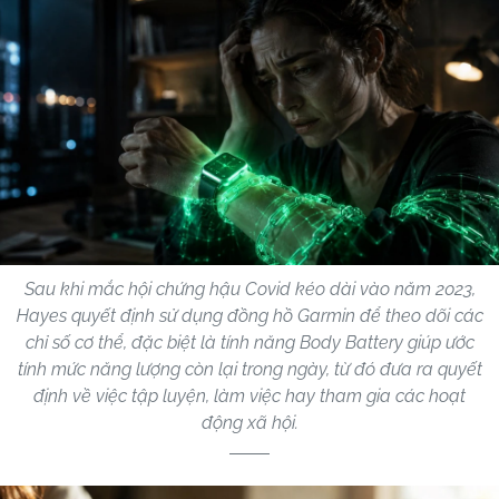
Sau khi mắc hội chứng hậu Covid kéo dài vào năm 2023,
Hayes quyết định sử dụng đồng hồ Garmin để theo dõi các
chỉ số cơ thể, đặc biệt là tính năng Body Battery giúp ước
tính mức năng lượng còn lại trong ngày, từ đó đưa ra quyết
định về việc tập luyện, làm việc hay tham gia các hoạt
động xã hội.