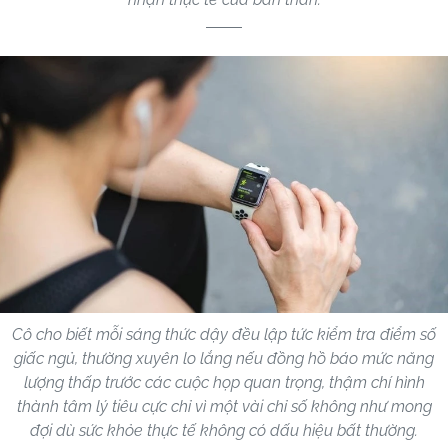
Cô cho biết mỗi sáng thức dậy đều lập tức kiểm tra điểm số
giấc ngủ, thường xuyên lo lắng nếu đồng hồ báo mức năng
lượng thấp trước các cuộc họp quan trọng, thậm chí hình
thành tâm lý tiêu cực chỉ vì một vài chỉ số không như mong
đợi dù sức khỏe thực tế không có dấu hiệu bất thường.