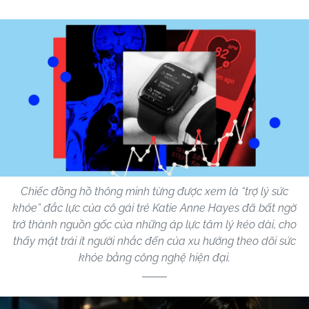
Chiếc đồng hồ thông minh từng được xem là “trợ lý sức
khỏe” đắc lực của cô gái trẻ Katie Anne Hayes đã bất ngờ
trở thành nguồn gốc của những áp lực tâm lý kéo dài, cho
thấy mặt trái ít người nhắc đến của xu hướng theo dõi sức
khỏe bằng công nghệ hiện đại.