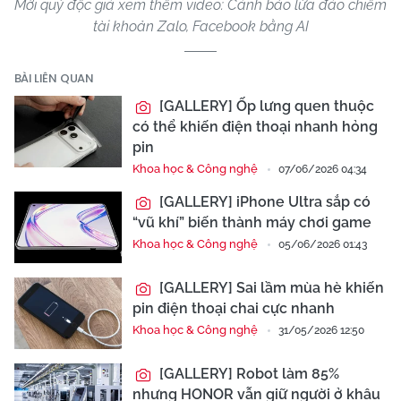
Mời quý độc giả xem thêm video: Cảnh báo lừa đảo chiếm
tài khoản Zalo, Facebook bằng AI
BÀI LIÊN QUAN
[GALLERY] Ốp lưng quen thuộc
có thể khiến điện thoại nhanh hỏng
pin
Khoa học & Công nghệ
07/06/2026 04:34
[GALLERY] iPhone Ultra sắp có
“vũ khí” biến thành máy chơi game
Khoa học & Công nghệ
05/06/2026 01:43
[GALLERY] Sai lầm mùa hè khiến
pin điện thoại chai cực nhanh
Khoa học & Công nghệ
31/05/2026 12:50
[GALLERY] Robot làm 85%
nhưng HONOR vẫn giữ người ở khâu