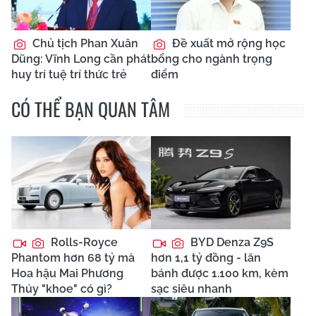
Chủ tịch Phan Xuân
Đề xuất mở rộng học
Dũng: Vĩnh Long cần phát
bổng cho ngành trọng
huy trí tuệ trí thức trẻ
điểm
CÓ THỂ BẠN QUAN TÂM
Rolls-Royce
BYD Denza Z9S
Phantom hơn 68 tỷ mà
hơn 1,1 tỷ đồng - lăn
Hoa hậu Mai Phương
bánh được 1.100 km, kèm
Thúy "khoe" có gì?
sạc siêu nhanh