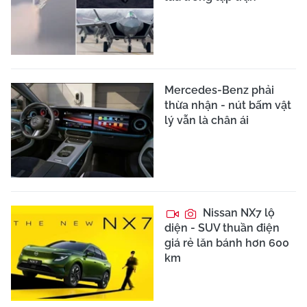
Mercedes-Benz phải
thừa nhận - nút bấm vật
lý vẫn là chân ái
Nissan NX7 lộ
diện - SUV thuần điện
giá rẻ lăn bánh hơn 600
km