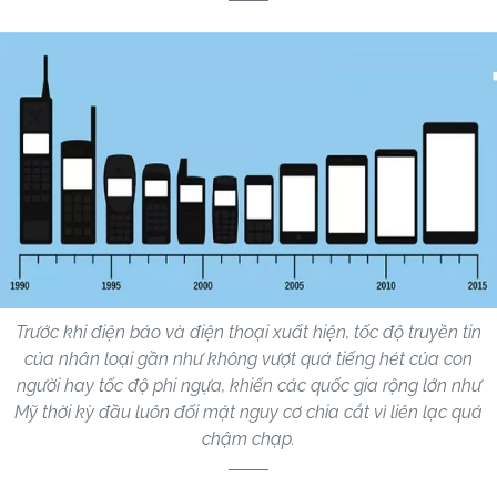
Trước khi điện báo và điện thoại xuất hiện, tốc độ truyền tin
của nhân loại gần như không vượt quá tiếng hét của con
người hay tốc độ phi ngựa, khiến các quốc gia rộng lớn như
Mỹ thời kỳ đầu luôn đối mặt nguy cơ chia cắt vì liên lạc quá
chậm chạp.