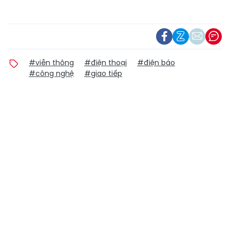
#viễn thông
#điện thoại
#điện báo
#công nghệ
#giao tiếp