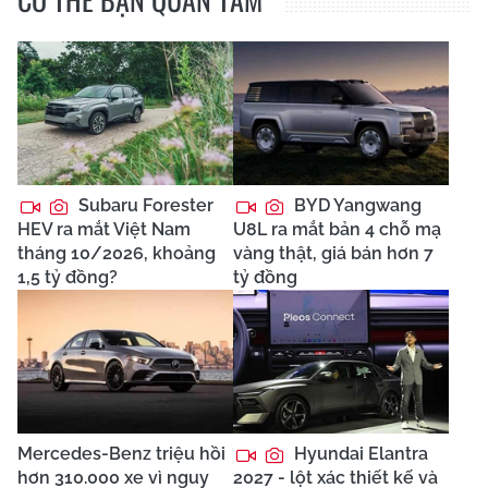
Subaru Forester
BYD Yangwang
HEV ra mắt Việt Nam
U8L ra mắt bản 4 chỗ mạ
tháng 10/2026, khoảng
vàng thật, giá bán hơn 7
1,5 tỷ đồng?
tỷ đồng
Mercedes-Benz triệu hồi
Hyundai Elantra
hơn 310.000 xe vì nguy
2027 - lột xác thiết kế và