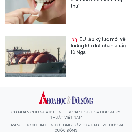
thư
EU lập kỷ lục mới về
lượng khí đốt nhập khẩu
từ Nga
CƠ QUAN CHỦ QUẢN:
LIÊN HIỆP CÁC HỘI KHOA HỌC VÀ KỸ
THUẬT VIỆT NAM
TRANG THÔNG TIN ĐIỆN TỬ TỔNG HỢP CỦA BÁO TRI THỨC VÀ
CUỘC SỐNG