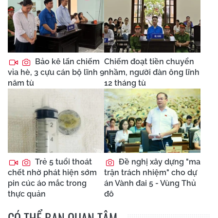
Bảo kê lấn chiếm
Chiếm đoạt tiền chuyển
vỉa hè, 3 cựu cán bộ lĩnh 9
nhầm, người đàn ông lĩnh
năm tù
12 tháng tù
Trẻ 5 tuổi thoát
Đề nghị xây dựng "ma
chết nhờ phát hiện sớm
trận trách nhiệm" cho dự
pin cúc áo mắc trong
án Vành đai 5 - Vùng Thủ
thực quản
đô
CÓ THỂ BẠN QUAN TÂM