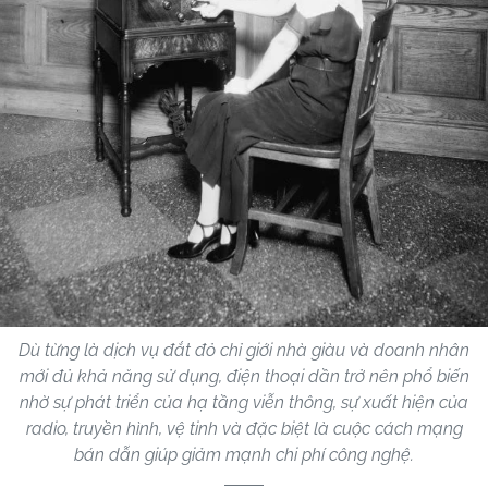
Dù từng là dịch vụ đắt đỏ chỉ giới nhà giàu và doanh nhân
mới đủ khả năng sử dụng, điện thoại dần trở nên phổ biến
nhờ sự phát triển của hạ tầng viễn thông, sự xuất hiện của
radio, truyền hình, vệ tinh và đặc biệt là cuộc cách mạng
bán dẫn giúp giảm mạnh chi phí công nghệ.