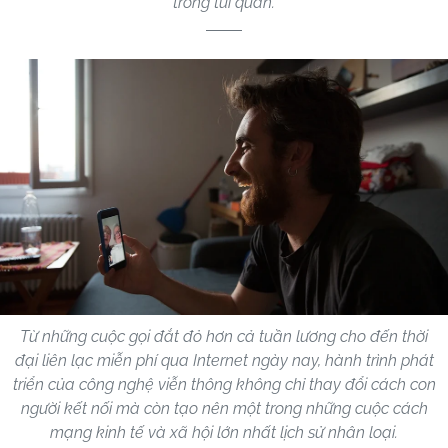
trong túi quần.
Từ những cuộc gọi đắt đỏ hơn cả tuần lương cho đến thời
đại liên lạc miễn phí qua Internet ngày nay, hành trình phát
triển của công nghệ viễn thông không chỉ thay đổi cách con
người kết nối mà còn tạo nên một trong những cuộc cách
mạng kinh tế và xã hội lớn nhất lịch sử nhân loại.