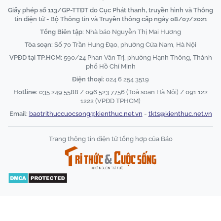
Giấy phép số 113/GP-TTĐT do Cục Phát thanh, truyền hình và Thông
tin điện tử - Bộ Thông tin và Truyền thông cấp ngày 08/07/2021
Tổng Biên tập:
Nhà báo Nguyễn Thị Mai Hương
Tòa soạn:
Số 70 Trần Hưng Đạo, phường Cửa Nam, Hà Nội
VPĐD tại TP.HCM:
590/24 Phan Văn Trị, phường Hạnh Thông, Thành
phố Hồ Chí Minh
Điện thoại:
024 6 254 3519
Hotline:
035 249 5588 / 096 523 7756 (Toà soạn Hà Nội) / 091 122
1222 (VPĐD TPHCM)
Email:
baotrithuccuocsong@kienthuc.net.vn
-
tkts@kienthuc.net.vn
Trang thông tin điện tử tổng hợp của Báo