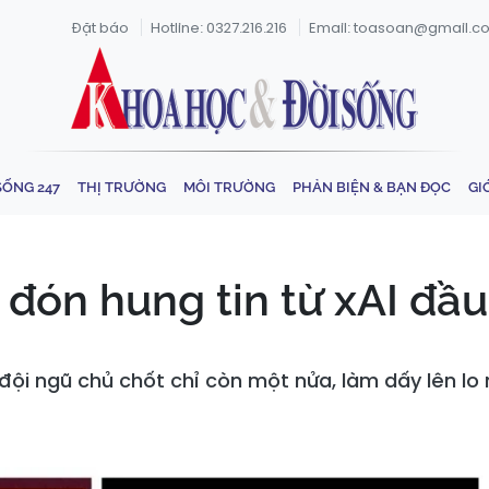
Đặt báo
Hotline: 0327.216.216
Email: toasoan@gmail.c
SỐNG 247
THỊ TRƯỜNG
MÔI TRƯỜNG
PHẢN BIỆN & BẠN ĐỌC
GI
p đón hung tin từ xAI đ
 đội ngũ chủ chốt chỉ còn một nửa, làm dấy lên lo