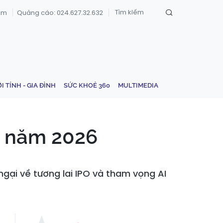
om
Quảng cáo: 024.627.32.632
ỚI TÍNH - GIA ĐÌNH
SỨC KHOẺ 360
MULTIMEDIA
ầu năm 2026
 ngại về tương lai IPO và tham vọng AI