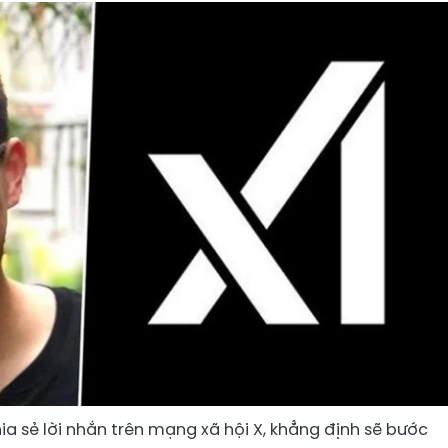
a sẻ lời nhắn trên mạng xã hội X, khẳng định sẽ bước