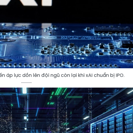
 áp lực dồn lên đội ngũ còn lại khi xAI chuẩn bị IPO.