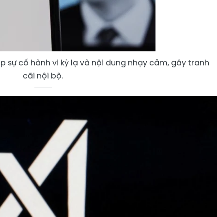
 sự cố hành vi kỳ lạ và nội dung nhạy cảm, gây tranh
cãi nội bộ.