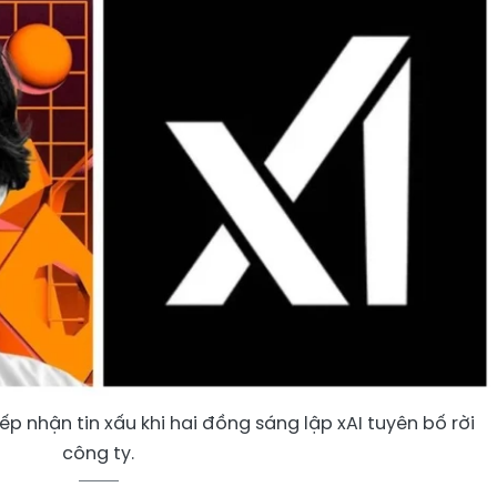
ếp nhận tin xấu khi hai đồng sáng lập xAI tuyên bố rời
công ty.