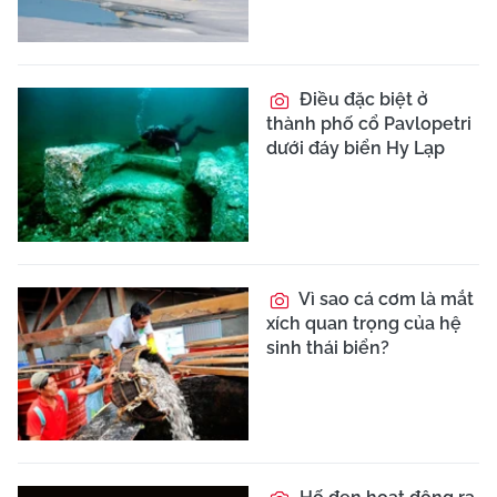
Điều đặc biệt ở
thành phố cổ Pavlopetri
dưới đáy biển Hy Lạp
Vì sao cá cơm là mắt
xích quan trọng của hệ
sinh thái biển?