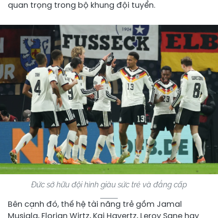
quan trọng trong bộ khung đội tuyển.
Đức sở hữu đội hình giàu sức trẻ và đẳng cấp
Bên cạnh đó, thế hệ tài năng trẻ gồm Jamal
Musiala, Florian Wirtz, Kai Havertz, Leroy Sane hay