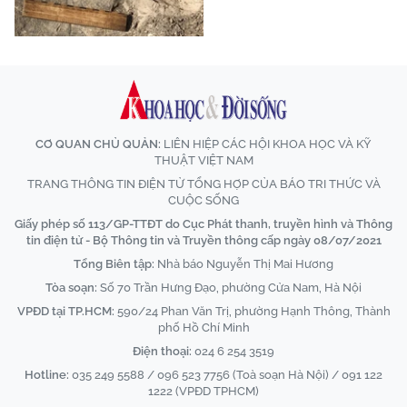
CƠ QUAN CHỦ QUẢN:
LIÊN HIỆP CÁC HỘI KHOA HỌC VÀ KỸ
THUẬT VIỆT NAM
TRANG THÔNG TIN ĐIỆN TỬ TỔNG HỢP CỦA BÁO TRI THỨC VÀ
CUỘC SỐNG
Giấy phép số 113/GP-TTĐT do Cục Phát thanh, truyền hình và Thông
tin điện tử - Bộ Thông tin và Truyền thông cấp ngày 08/07/2021
Tổng Biên tập:
Nhà báo Nguyễn Thị Mai Hương
Tòa soạn:
Số 70 Trần Hưng Đạo, phường Cửa Nam, Hà Nội
VPĐD tại TP.HCM:
590/24 Phan Văn Trị, phường Hạnh Thông, Thành
phố Hồ Chí Minh
Điện thoại:
024 6 254 3519
Hotline:
035 249 5588 / 096 523 7756 (Toà soạn Hà Nội) / 091 122
1222 (VPĐD TPHCM)