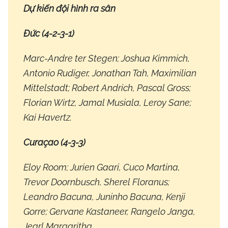
Dự kiến đội hình ra sân
Đức (4-2-3-1)
Marc-Andre ter Stegen; Joshua Kimmich,
Antonio Rudiger, Jonathan Tah, Maximilian
Mittelstadt; Robert Andrich, Pascal Gross;
Florian Wirtz, Jamal Musiala, Leroy Sane;
Kai Havertz.
Curaçao (4-3-3)
Eloy Room; Jurien Gaari, Cuco Martina,
Trevor Doornbusch, Sherel Floranus;
Leandro Bacuna, Juninho Bacuna, Kenji
Gorre; Gervane Kastaneer, Rangelo Janga,
Jearl Margaritha.