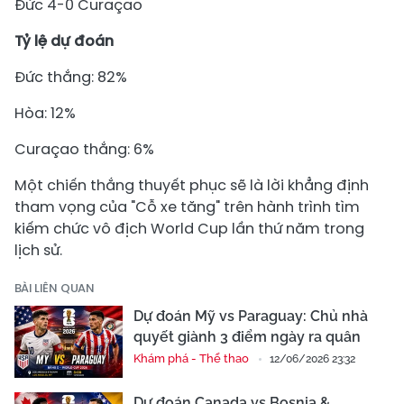
Đức 4-0 Curaçao
Tỷ lệ dự đoán
Đức thắng: 82%
Hòa: 12%
Curaçao thắng: 6%
Một chiến thắng thuyết phục sẽ là lời khẳng định
tham vọng của "Cỗ xe tăng" trên hành trình tìm
kiếm chức vô địch World Cup lần thứ năm trong
lịch sử.
BÀI LIÊN QUAN
Dự đoán Mỹ vs Paraguay: Chủ nhà
quyết giành 3 điểm ngày ra quân
Khám phá - Thể thao
12/06/2026 23:32
Dự đoán Canada vs Bosnia &