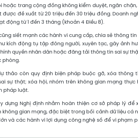
ội hoặc trang cộng đồng không kiểm duyệt, ngăn chặn, 
t được đề xuất từ 20 triệu đến 30 triệu đồng. Doanh ng
ạt động từ 1 đến 3 tháng (khoản 4 Điều 8).
 cũng siết mạnh các hành vi cung cấp, chia sẻ thông tin
như kích động tụ tập đông người, xuyên tạc, gây ảnh h
chính quyền nhân dân hoặc đăng tải thông tin sai sự thậ
c phòng.
dự thảo còn quy định biện pháp buộc gỡ, xóa thông ti
sai sự thật; xóa hội, nhóm trên không gian mạng thực 
m pháp luật.
y dựng Nghị định nhằm hoàn thiện cơ sở pháp lý để x
n không gian mạng, đặc biệt trong bối cảnh dữ liệu cá 
ị lớn và các hành vi lợi dụng công nghệ số để vi phạm 