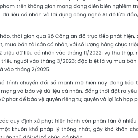
i phạm trên không gian mạng đang diễn biến nghiêm tr
 dữ liệu cá nhân và lợi dụng công nghệ AI để lừa đảo,
hảo, thời gian qua Bộ Công an đã trực tiếp phát hiện, 
t, mua bán tài sản cá nhân, với số lượng hàng chục triệ
2 triệu dữ liệu cá nhân vào tháng 11/2022; vụ thu thập,
1 triệu người vào tháng 3/2023; đặc biệt là vụ mua bán
phá vào tháng 2/2025.
á trình chuyển đổi số mạnh mẽ hiện nay đang kéo 
 mạng và bảo vệ dữ liệu cá nhân, đồng thời đặt ra yêu
xử phạt để bảo vệ quyền riêng tư, quyền và lợi ích hợp 
a các quy định xử phạt hiện hành còn phân tán ở nhiều
 một khuôn khổ pháp lý thống nhất, gây khó khăn ch
tuân thủ đối với tổ chức, cá nhân.