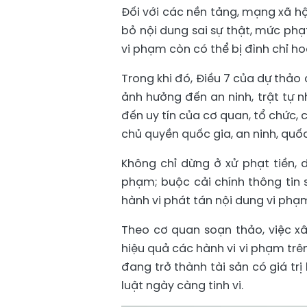
Đối với các nền tảng, mạng xã h
bỏ nội dung sai sự thật, mức phạ
vi phạm còn có thể bị đình chỉ ho
Trong khi đó, Điều 7 của dự thảo
ảnh hưởng đến an ninh, trật tự 
đến uy tín của cơ quan, tổ chức, 
chủ quyền quốc gia, an ninh, quố
Không chỉ dừng ở xử phạt tiền, 
phạm; buộc cải chính thông tin 
hành vi phát tán nội dung vi phạ
Theo cơ quan soạn thảo, việc xâ
hiệu quả các hành vi vi phạm trê
đang trở thành tài sản có giá tr
luật ngày càng tinh vi.