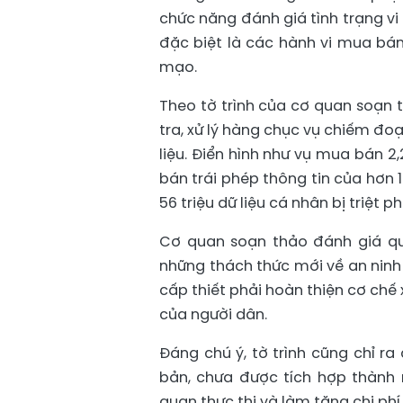
chức năng đánh giá tình trạng v
đặc biệt là các hành vi mua bán
mạo.
Theo tờ trình của cơ quan soạn t
tra, xử lý hàng chục vụ chiếm đoạ
liệu. Điển hình như vụ mua bán 2,
bán trái phép thông tin của hơn 
56 triệu dữ liệu cá nhân bị triệt 
Cơ quan soạn thảo đánh giá qu
những thách thức mới về an ninh
cấp thiết phải hoàn thiện cơ chế 
của người dân.
Đáng chú ý, tờ trình cũng chỉ r
bản, chưa được tích hợp thành
quan thực thi và làm tăng chi phí 