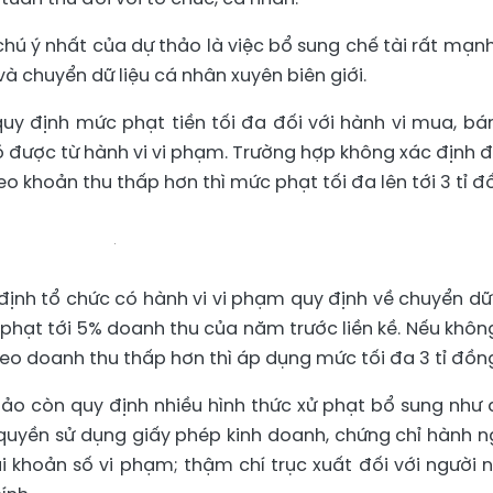
ú ý nhất của dự thảo là việc bổ sung chế tài rất mạnh
à chuyển dữ liệu cá nhân xuyên biên giới.
quy định mức phạt tiền tối đa đối với hành vi mua, bá
 có được từ hành vi vi phạm. Trường hợp không xác định 
 khoản thu thấp hơn thì mức phạt tối đa lên tới 3 tỉ đ
 định tổ chức có hành vi vi phạm quy định về chuyển dữ 
ị phạt tới 5% doanh thu của năm trước liền kề. Nếu khôn
o doanh thu thấp hơn thì áp dụng mức tối đa 3 tỉ đồn
hảo còn quy định nhiều hình thức xử phạt bổ sung như 
 quyền sử dụng giấy phép kinh doanh, chứng chỉ hành n
tài khoản số vi phạm; thậm chí trục xuất đối với người 