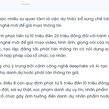
c nhiều sự quan tâm là việc dự thảo bổ sung chế tài
 nghệ mới để giả mạo thông tin.
nh phạt tiền từ 10 triệu đến 20 triệu đồng đối với hành v
 nghệ mới để giả mạo video, hình ảnh, giọng nói của n
; tạo lập, đăng tải, phát tán thông tin có nội dung sa
ích hợp pháp của tổ chức, cá nhân.
chú ý trong bối cảnh công nghệ deepfake và AI tạo 
nhọ danh dự hoặc phát tán thông tin giả.
, Điều 8 còn quy định phạt từ 5 triệu đến 10 triệu đồng
a đặt, sai sự thật, xúc phạm danh dự, uy tín, nhân phẩm
 tổ chức gây ảnh hưởng đến danh dự, nhân phẩm hoặ