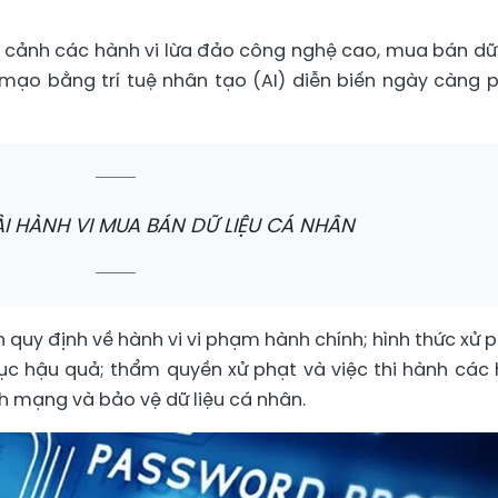
 cảnh các hành vi lừa đảo công nghệ cao, mua bán dữ 
ả mạo bằng trí tuệ nhân tạo (AI) diễn biến ngày càng 
I HÀNH VI MUA BÁN DỮ LIỆU CÁ NHÂN
h quy định về hành vi vi phạm hành chính; hình thức xử p
c hậu quả; thẩm quyền xử phạt và việc thi hành các 
nh mạng và bảo vệ dữ liệu cá nhân.