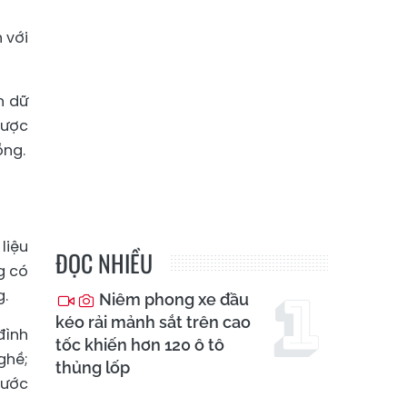
 với
n dữ
được
ồng.
liệu
ĐỌC NHIỀU
g có
g.
Niêm phong xe đầu
kéo rải mảnh sắt trên cao
đình
tốc khiến hơn 120 ô tô
ghề;
thủng lốp
nước