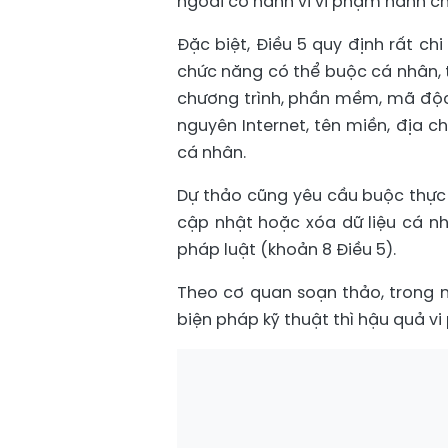
ngoài có hành vi vi phạm hành ch
Đặc biệt, Điều 5 quy định rất ch
chức năng có thể buộc cá nhân, t
chương trình, phần mềm, mã độc, t
nguyên Internet, tên miền, địa ch
cá nhân.
Dự thảo cũng yêu cầu buộc thực 
cập nhật hoặc xóa dữ liệu cá nh
pháp luật (khoản 8 Điều 5).
Theo cơ quan soạn thảo, trong m
biện pháp kỹ thuật thì hậu quả v