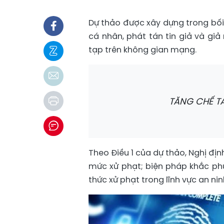
Dự thảo được xây dựng trong bối
cá nhân, phát tán tin giả và gi
tạp trên không gian mạng.
TĂNG CHẾ TÀ
Theo Điều 1 của dự thảo, Nghị địn
mức xử phạt; biện pháp khắc phụ
thức xử phạt trong lĩnh vực an ni