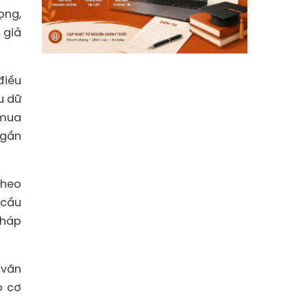
ọng,
 giả
điều
u dữ
 mua
 gần
theo
 cầu
pháp
 văn
o cơ