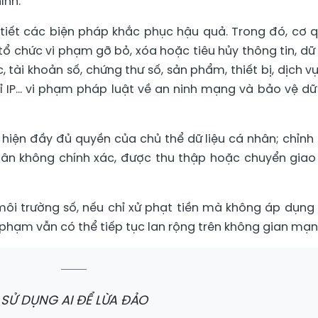
ính.
i tiết các biện pháp khắc phục hậu quả. Trong đó, cơ 
ổ chức vi phạm gỡ bỏ, xóa hoặc tiêu hủy thông tin, dữ l
ài khoản số, chứng thư số, sản phẩm, thiết bị, dịch vụ,
ỉ IP... vi phạm pháp luật về an ninh mạng và bảo vệ dữ 
hiện đầy đủ quyền của chủ thể dữ liệu cá nhân; chỉnh 
ân không chính xác, được thu thập hoặc chuyển giao 
ôi trường số, nếu chỉ xử phạt tiền mà không áp dụng
i phạm vẫn có thể tiếp tục lan rộng trên không gian mạn
SỬ DỤNG AI ĐỂ LỪA ĐẢO