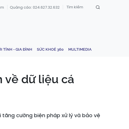
om
Quảng cáo: 024.627.32.632
ỚI TÍNH - GIA ĐÌNH
SỨC KHOẺ 360
MULTIMEDIA
 về dữ liệu cá
 tăng cường biện pháp xử lý và bảo vệ