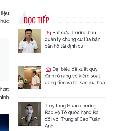
liệu
ĐỌC TIẾP
phức
Bắt cựu Trưởng ban
quản lý chung cư lừa bán
căn hộ tái định cư
Đại biểu đề xuất quy
định rõ ràng về kiểm soát
dòng tiền và tài sản mã hóa
hạt;
hình
Truy tặng Huân chương
Bảo vệ Tổ quốc hạng Ba
đối với Trung sĩ Cao Tuấn
Anh