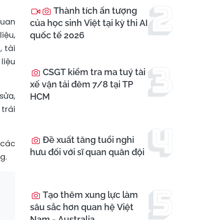
Thành tích ấn tượng
quan
của học sinh Việt tại kỳ thi AI
iệu,
quốc tế 2026
 tài
liệu
CSGT kiểm tra ma tuý tài
xế vận tải đêm 7/8 tại TP
sửa,
HCM
trái
Đề xuất tăng tuổi nghỉ
 các
hưu đối với sĩ quan quân đội
g.
Tạo thêm xung lực làm
sâu sắc hơn quan hệ Việt
Nam - Australia