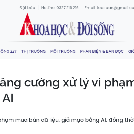
Đặt báo
Hotline: 0327.216.216
Email: toasoan@gmail.c
SỐNG 247
THỊ TRƯỜNG
MÔI TRƯỜNG
PHẢN BIỆN & BẠN ĐỌC
GI
tăng cường xử lý vi phạm
 AI
phạm mua bán dữ liệu, giả mạo bằng AI, đồng thời