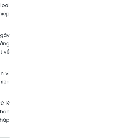
loại
hiệp
 gây
ưởng
t về
n vi
hiện
ử lý
nhân
pháp