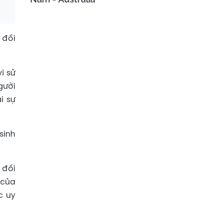
 đối
i sử
gười
i sự
sinh
 đối
 của
c uy