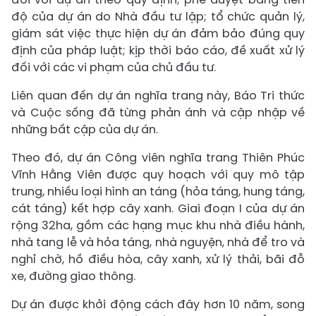
độ của dự án do Nhà đầu tư lập; tổ chức quản lý,
giám sát việc thực hiện dự án đảm bảo đúng quy
định của pháp luật; kịp thời báo cáo, đề xuất xử lý
đối với các vi phạm của chủ đầu tư.
Liên quan đến dự án nghĩa trang này, Báo Tri thức
và Cuộc sống đã từng phản ánh và cập nhập về
những bất cập của dự án.
Theo đó, dự án Công viên nghĩa trang Thiên Phúc
Vĩnh Hằng Viên được quy hoạch với quy mô tập
trung, nhiều loại hình an táng (hỏa táng, hung táng,
cát táng) kết hợp cây xanh. Giai đoạn I của dự án
rộng 32ha, gồm các hạng mục khu nhà điều hành,
nhà tang lễ và hỏa táng, nhà nguyện, nhà để tro và
nghỉ chờ, hồ điều hòa, cây xanh, xử lý thải, bãi đỗ
xe, đường giao thông.
Dự án được khởi động cách đây hơn 10 năm, song