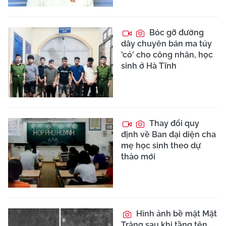
Bóc gỡ đường
dây chuyên bán ma túy
'cỏ' cho công nhân, học
sinh ở Hà Tĩnh
Thay đổi quy
định về Ban đại diện cha
mẹ học sinh theo dự
thảo mới
Hình ảnh bề mặt Mặt
Trăng sau khi tầng tên