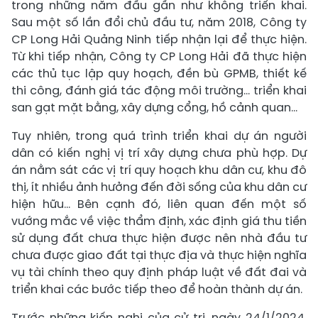
trong những năm đầu gần như không triển khai.
Sau một số lần đổi chủ đầu tư, năm 2018, Công ty
CP Long Hải Quảng Ninh tiếp nhận lại để thực hiện.
Từ khi tiếp nhận, Công ty CP Long Hải đã thực hiện
các thủ tục lập quy hoạch, đền bù GPMB, thiết kế
thi công, đánh giá tác động môi trường… triển khai
san gạt mặt bằng, xây dựng cổng, hồ cảnh quan…
Tuy nhiên, trong quá trình triển khai dự án người
dân có kiến nghị vị trí xây dựng chưa phù hợp. Dự
án nằm sát các vị trí quy hoạch khu dân cư, khu đô
thị, ít nhiều ảnh hưởng đến đời sống của khu dân cư
hiện hữu… Bên cạnh đó, liên quan đến một số
vướng mắc về việc thẩm định, xác định giá thu tiền
sử dụng đất chưa thực hiện được nên nhà đầu tư
chưa được giao đất tại thực địa và thực hiện nghĩa
vụ tài chính theo quy định pháp luật về đất đai và
triển khai các bước tiếp theo để hoàn thành dự án.
Trước những kiến nghị của cử tri, ngày 24/1/2024,