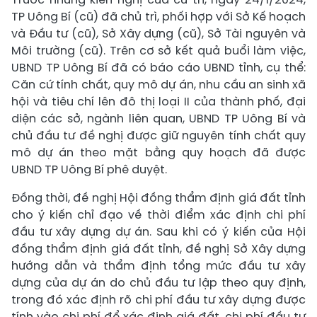
TP Uông Bí (cũ) đã chủ trì, phối hợp với Sở Kế hoạch
và Đầu tư (cũ), Sở Xây dựng (cũ), Sở Tài nguyên và
Môi trường (cũ). Trên cơ sở kết quả buổi làm việc,
UBND TP Uông Bí đã có báo cáo UBND tỉnh, cụ thể:
Căn cứ tính chất, quy mô dự án, nhu cầu an sinh xã
hội và tiêu chí lên đô thị loại II của thành phố, đại
diện các sở, ngành liên quan, UBND TP Uông Bí và
chủ đầu tư đề nghị được giữ nguyên tính chất quy
mô dự án theo mặt bằng quy hoạch đã được
UBND TP Uông Bí phê duyệt.
Đồng thời, đề nghị Hội đồng thẩm định giá đất tỉnh
cho ý kiến chỉ đạo về thời điểm xác định chi phí
đầu tư xây dựng dự án. Sau khi có ý kiến của Hội
đồng thẩm định giá đất tỉnh, đề nghị Sở Xây dựng
hướng dẫn và thẩm định tổng mức đầu tư xây
dựng của dự án do chủ đầu tư lập theo quy định,
trong đó xác định rõ chi phí đầu tư xây dựng được
tính vào chi phí để xác định giá đất, chi phí đầu tư