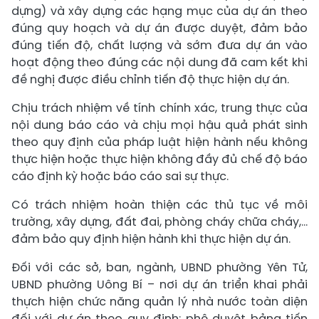
dựng) và xây dựng các hạng mục của dự án theo
đúng quy hoạch và dự án được duyệt, đảm bảo
đúng tiến độ, chất lượng và sớm đưa dự án vào
hoạt động theo đúng các nội dung đã cam kết khi
đề nghị được điều chỉnh tiến độ thực hiện dự án.
Chịu trách nhiệm về tính chính xác, trung thực của
nội dung báo cáo và chịu mọi hậu quả phát sinh
theo quy định của pháp luật hiện hành nếu không
thực hiện hoặc thực hiện không đầy đủ chế độ báo
cáo định kỳ hoặc báo cáo sai sự thực.
Có trách nhiệm hoàn thiện các thủ tục về môi
trường, xây dựng, đất đai, phòng cháy chữa cháy,...
đảm bảo quy định hiện hành khi thực hiện dự án.
Đối với các sở, ban, ngành, UBND phường Yên Tử,
UBND phường Uông Bí – nơi dự án triển khai phải
thựch hiện chức năng quản lý nhà nước toàn diện
đối với dự án theo quy định; phê duyệt bảng tiến