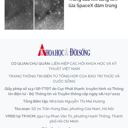
lửa SpaceX đâm trúng
CƠ QUAN CHỦ QUẢN:
LIÊN HIỆP CÁC HỘI KHOA HỌC VÀ KỸ
THUẬT VIỆT NAM
TRANG THÔNG TIN ĐIỆN TỬ TỔNG HỢP CỦA BÁO TRI THỨC VÀ
CUỘC SỐNG
Giấy phép số 113/GP-TTĐT do Cục Phát thanh, truyền hình và Thông
tin điện tử - Bộ Thông tin và Truyền thông cấp ngày 08/07/2021
Tổng Biên tập:
Nhà báo Nguyễn Thị Mai Hương
Tòa soạn:
Số 70 Trần Hưng Đạo, phường Cửa Nam, Hà Nội
VPĐD tại TP.HCM:
590/24 Phan Văn Trị, phường Hạnh Thông, Thành
phố Hồ Chí Minh