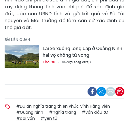
xây dựng không tính vào chi phí để xác định giá
đất; báo cáo UBND tỉnh và gửi kết quả về Sở Tài
nguyên và Môi trường để làm căn cứ xác định cụ
thể giá đất.
BÀI LIÊN QUAN
Lái xe xuống lòng đập ở Quảng Ninh,
hai vợ chồng tử vong
Thời sự
06/07/2025 08:58
#Dự án nghĩa trang thiên Phúc Vĩnh Hằng Viên
#Quảng Ninh
#nghĩa trang
#vốn đầu tư
#đội vốn
#yên tử