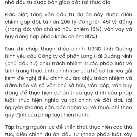
nhà đầu tư được bàn giao đất tại thực địa.
Đặc biệt, tổng vốn đầu tư dự án này được điều
chỉnh gấp đôi, từ hơn 206 tỷ đồng lên 451 tỷ đồng
(trong đó: Vốn chủ sở hữu chiếm 15%); vốn vay và
huy động hợp pháp khác chiếm 85%).
Sau khi chấp thuận điều chỉnh, UBND tỉnh Quảng
Ninh yêu cầu Công ty cổ phần Long Hải Quảng Ninh
(chủ đầu tư) chịu trách nhiệm trước pháp luật về
tính trung thực, tính chính xác của hồ sơ tài liệu gửi
kèm đề nghị điều chỉnh dự án; chịu trách nhiệm và
đảm bảo về số vốn chủ sở hữu, vốn góp, vốn huy
động để thực hiện dự án theo quy định của pháp
luật; thực hiện nghĩa vụ tài chính về đất đai, tài
nguyên khoáng sản, các nghĩa vụ về thuế, phí theo
quy định của pháp luật hiện hành.
Tập trung nguồn lực để triển khai, thực hiện các thủ
tục, điều chỉnh dự án đầu tư (theo pháp luật xây