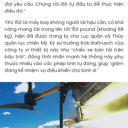
đợi yêu cầu. Chúng tôi đã tự đầu tư để thực hiện
điều đó.”
TRV 150 là máy bay không người lái hậu cần, có khả
năng mang tải trọng lên tới 150 pound (khoảng 68
kg), hiện đã được trang bị cho Lục quân và Thủy
quân lục chiến Mỹ. Kỹ sư trưởng Rob Baltrusch của
công ty ví thiết bị này như “chiếc xe bán tải trên
bầu trời”, đồng thời nhấn mạnh hệ thống này phụ
thuộc nhiều vào các phép tính tự động, giúp “giảm
đáng kể nhiệm vụ điều khiển cho binh sĩ.”