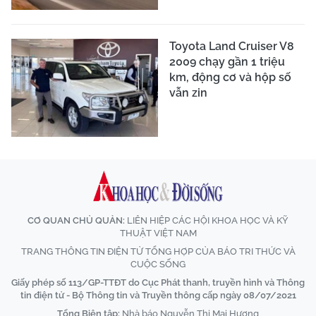
Toyota Land Cruiser V8
2009 chạy gần 1 triệu
km, động cơ và hộp số
vẫn zin
CƠ QUAN CHỦ QUẢN:
LIÊN HIỆP CÁC HỘI KHOA HỌC VÀ KỸ
THUẬT VIỆT NAM
TRANG THÔNG TIN ĐIỆN TỬ TỔNG HỢP CỦA BÁO TRI THỨC VÀ
CUỘC SỐNG
Giấy phép số 113/GP-TTĐT do Cục Phát thanh, truyền hình và Thông
tin điện tử - Bộ Thông tin và Truyền thông cấp ngày 08/07/2021
Tổng Biên tập:
Nhà báo Nguyễn Thị Mai Hương