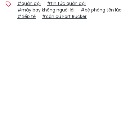
#quân đội
#tin tức quân đội
#máy bay không người lái
#bệ phóng tên lửa
#tiếp tế
#căn cứ Fort Rucker