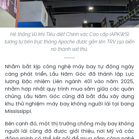
Hệ thống Vũ khí Tiêu diệt Chính xác Cao cấp (APKWS)
tương tự trên trực thăng Apache được gắn lên TRV 150 biến
nó thành sát thủ.
Nhằm bắt kịp công nghệ máy bay tự động ngày
càng phát triển, Lầu Năm Góc đã thành lập Lực
lượng Đặc nhiệm Liên ngành 401 vào năm 2025,
nhằm hợp nhất quy trình mua sắm giữa các quân
chủng. Lầu Năm Góc cũng đã bắt đầu xây dựng
khu thử nghiệm máy bay không người lái tại bang
Mississippi.
Bên cạnh đó, một thị trường chống máy bay không
người lái cũng đã được giới thiệu, nơi Mỹ và các
đồng minh có thể kết nối để mua sắm công nghệ