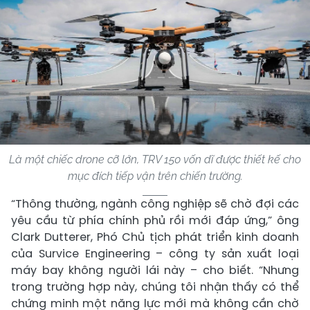
Là một chiếc drone cỡ lớn, TRV 150 vốn dĩ được thiết kế cho
mục đích tiếp vận trên chiến trường.
“Thông thường, ngành công nghiệp sẽ chờ đợi các
yêu cầu từ phía chính phủ rồi mới đáp ứng,” ông
Clark Dutterer, Phó Chủ tịch phát triển kinh doanh
của Survice Engineering – công ty sản xuất loại
máy bay không người lái này – cho biết. “Nhưng
trong trường hợp này, chúng tôi nhận thấy có thể
chứng minh một năng lực mới mà không cần chờ