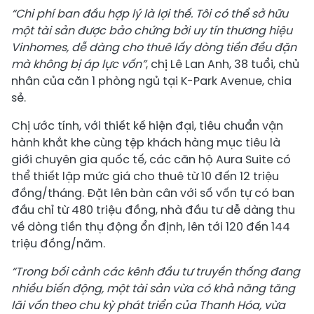
“Chi phí ban đầu hợp lý là lợi thế. Tôi có thể sở hữu
một tài sản được bảo chứng bởi uy tín thương hiệu
Vinhomes, dễ dàng cho thuê lấy dòng tiền đều đặn
mà không bị áp lực vốn”
, chị Lê Lan Anh, 38 tuổi, chủ
nhân của căn 1 phòng ngủ tại K-Park Avenue, chia
sẻ.
Chị ước tính, với thiết kế hiện đại, tiêu chuẩn vận
hành khắt khe cùng tệp khách hàng mục tiêu là
giới chuyên gia quốc tế, các căn hộ Aura Suite có
thể thiết lập mức giá cho thuê từ 10 đến 12 triệu
đồng/tháng. Đặt lên bàn cân với số vốn tự có ban
đầu chỉ từ 480 triệu đồng, nhà đầu tư dễ dàng thu
về dòng tiền thụ động ổn định, lên tới 120 đến 144
triệu đồng/năm.
“Trong bối cảnh các kênh đầu tư truyền thống đang
nhiều biến động, một tài sản vừa có khả năng tăng
lãi vốn theo chu kỳ phát triển của Thanh Hóa, vừa