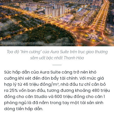
Tọa độ "kim cương" của Aura Suite trên trục giao thương
sầm uất bậc nhất Thanh Hóa
Sức hấp dẫn của Aura Suite càng trở nên khó
cưỡng khi xét đến đòn bẩy tài chính. Với mức giá
hợp lý từ 46 triệu đồng/m², nhà đầu tư chỉ cần bỏ
ra 25% vốn ban đầu, tương đương khoảng 480 triệu
đồng cho căn Studio và 600 triệu đồng cho căn 1
phòng ngủ là đã nắm trong tay một tài sản sinh
dòng tiền hấp dẫn.