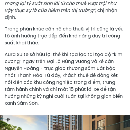
mang lại tỷ suất sinh lời từ cho thuê vượt trội như
vậy thực sự là của hiếm trên thị trường”,
chị nhận
định.
Trong phân khúc căn hộ cho thuê, vị trí cũng là yếu
tố ảnh hưởng trực tiếp đến khả năng duy trì công
suất khai thác.
Aura Suite sở hữu lợi thế khi tọa lạc tại tọa độ “kim
cương” ngay trên Đại Lộ Hùng Vương và kề cận
Nguyễn Hoàng - trục giao thương sầm uất bậc
nhất Thanh Hóa. Từ đây, khách thuê dễ dàng kết
nối đến các khu công nghiệp trọng điểm, trung
tâm hành chính và chỉ mất 15 phút lái xe để tận
hưởng những kỳ nghỉ cuối tuần tại không gian biển
xanh Sầm Sơn.