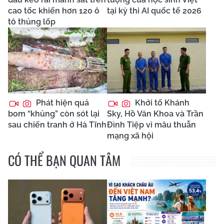
cao tốc khiến hơn 120 ô
tại kỳ thi AI quốc tế 2026
tô thủng lốp
Phát hiện quả
Khởi tố Khánh
bom “khủng” còn sót lại
Sky, Hồ Văn Khoa và Trần
sau chiến tranh ở Hà Tĩnh
Đình Tiệp vì mâu thuẫn
mạng xã hội
CÓ THỂ BẠN QUAN TÂM