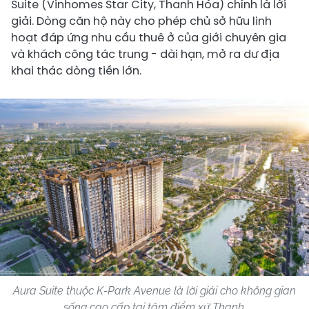
Suite (Vinhomes Star City, Thanh Hóa) chính là lời
giải. Dòng căn hộ này cho phép chủ sở hữu linh
hoạt đáp ứng nhu cầu thuê ở của giới chuyên gia
và khách công tác trung - dài hạn, mở ra dư địa
khai thác dòng tiền lớn.
Aura Suite thuộc K-Park Avenue là lời giải cho không gian
sống cao cấp tại tâm điểm xứ Thanh.