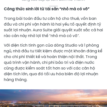
Công thức sinh lời từ tài sản “nhỏ mà có võ”
Trong bài toán đầu tư căn hộ cho thuê, vốn ban
đầu và chi phí vận hành là hai yếu tố quyết định tỷ
suất lợi nhuận. Aura Suite giải quyết xuất sắc cả hai
rào cản này nhờ lợi thế “nhỏ mà có võ”.
Với diện tích tinh gọn của dòng Studio và 1 phòng
ngủ, nhà đầu tư tiết kiệm được một khoản đáng kể
cho chi phí thiết kế và hoàn thiện nội thất. Trong
quá trình vận hành, chi phí bảo trì và điện nước
cũng được kiểm soát tốt hơn so với các căn hộ
diện tích lớn, qua đó tối ưu hóa biên độ lợi nhuận
hàng tháng.