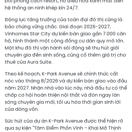
bơi phong cách resort, hồ điều hòa xanh mát đến
hệ thống an ninh khép kín 24/7.
Động lực tăng trưởng của toàn đại đô thị cũng là
bảo chứng vững chắc. Giai đoạn 2026-2027,
Vinhomes Star City dự kiến bàn giao gần 7.000 căn
hộ, hình thành một cộng đồng cư dân quy mô lớn.
Một khu đô thị vận hành sôi động sẽ thu hút giới
chuyên gia đến sinh sống, củng cố thêm giá trị cho
thuê của Aura Suite.
Theo kế hoạch, K-Park Avenue sẽ chính thức cất
nóc vào tháng 8/2026 và dự kiến bàn giao vào đầu
năm 2027. Nhận nhà vào lúc này, nhà đầu tư có thể
chớp cơ hội hoàn thiện nội thất và đón ngay làn
sóng chuyên gia mới, tối ưu hóa thời gian sinh lời
của dòng vốn.
Sức hút của dự án K-Park Avenue được thể hiện rõ
qua sự kiện "Tâm Điểm Phồn Vinh – Khai Mở Thịnh