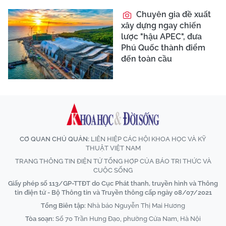
Chuyên gia đề xuất
xây dựng ngay chiến
lược "hậu APEC", đưa
Phú Quốc thành điểm
đến toàn cầu
CƠ QUAN CHỦ QUẢN:
LIÊN HIỆP CÁC HỘI KHOA HỌC VÀ KỸ
THUẬT VIỆT NAM
TRANG THÔNG TIN ĐIỆN TỬ TỔNG HỢP CỦA BÁO TRI THỨC VÀ
CUỘC SỐNG
Giấy phép số 113/GP-TTĐT do Cục Phát thanh, truyền hình và Thông
tin điện tử - Bộ Thông tin và Truyền thông cấp ngày 08/07/2021
Tổng Biên tập:
Nhà báo Nguyễn Thị Mai Hương
Tòa soạn:
Số 70 Trần Hưng Đạo, phường Cửa Nam, Hà Nội