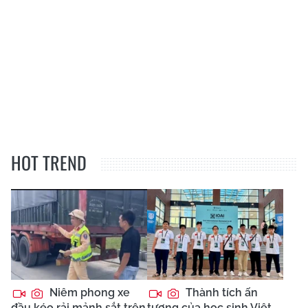
HOT TREND
Niêm phong xe
Thành tích ấn
đầu kéo rải mảnh sắt trên
tượng của học sinh Việt