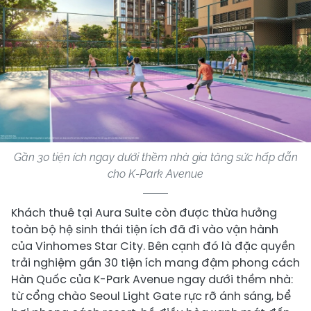
Gần 30 tiện ích ngay dưới thềm nhà gia tăng sức hấp dẫn
cho K-Park Avenue
Khách thuê tại Aura Suite còn được thừa hưởng
toàn bộ hệ sinh thái tiện ích đã đi vào vận hành
của Vinhomes Star City. Bên cạnh đó là đặc quyền
trải nghiệm gần 30 tiện ích mang đậm phong cách
Hàn Quốc của K-Park Avenue ngay dưới thềm nhà:
từ cổng chào Seoul Light Gate rực rỡ ánh sáng, bể