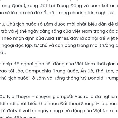
rung Quốc), xung đột tại Trung Đông và cam kết an 
 sẽ là các chủ đề nổi bật trong chương trình nghị sự.
 thư, Chủ tịch nước Tô Lâm được mời phát biểu dẫn đề 
i trò và vị thế ngày càng tăng của Việt Nam trong các 
. Theo nhận định của Asia Times, đây là cơ hội để Việt
i ngoại độc lập, tự chủ và cân bằng trong môi trường 
ắt.
nhịp độ ngoại giao sôi động của Việt Nam thời gian 
ao tới Lào, Campuchia, Trung Quốc, Ấn Độ, Thái Lan, 
 Chủ tịch nước Tô Lâm và Tổng thống Mỹ Donald Trump
 Carlyle Thayer – chuyên gia người Australia đã nghiên
lời mời phát biểu khai mạc Đối thoại Shangri-La phản
tế đối với vai trò ngày càng chủ động của Việt Nam t
ác vấn đề khu vực.