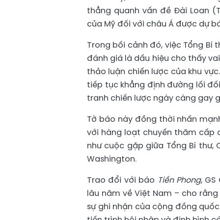
thẳng quanh vấn đề Đài Loan (T
của Mỹ đối với châu Á được dự báo
Trong bối cảnh đó, việc Tổng Bí
đánh giá là dấu hiệu cho thấy va
thảo luận chiến lược của khu vực
tiếp tục khẳng định đường lối đố
tranh chiến lược ngày càng gay g
Tờ báo này đồng thời nhấn mạnh 
với hàng loạt chuyến thăm cấp c
như cuộc gặp giữa Tổng Bí thư,
Washington.
Trao đổi với báo
Tiền Phong
, GS
lâu năm về Việt Nam – cho rằng 
sự ghi nhận của cộng đồng quốc 
tiến trình hội nhập và định hình c