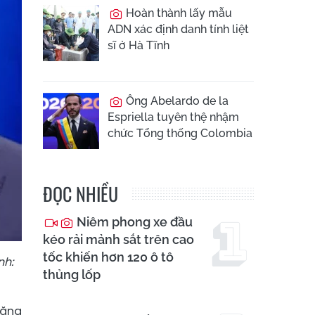
Hoàn thành lấy mẫu
ADN xác định danh tính liệt
sĩ ở Hà Tĩnh
Ông Abelardo de la
Espriella tuyên thệ nhậm
chức Tổng thống Colombia
ĐỌC NHIỀU
Niêm phong xe đầu
kéo rải mảnh sắt trên cao
tốc khiến hơn 120 ô tô
nh:
thủng lốp
Căng