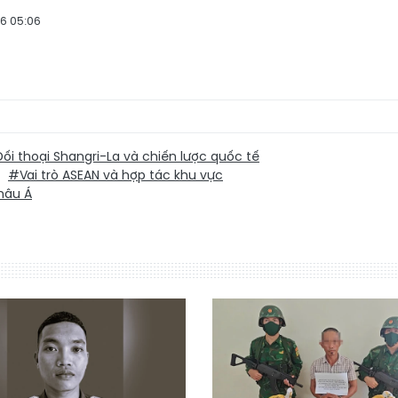
6 05:06
ối thoại Shangri-La và chiến lược quốc tế
#Vai trò ASEAN và hợp tác khu vực
hâu Á