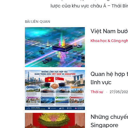
lược của khu vực châu Á – Thái B
BÀI LIÊN QUAN
Việt Nam bướ
Khoa học & Công ng
Quan hệ hợp t
lĩnh vực
27/05/202
Thời sự
Những chuyến
Singapore