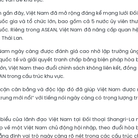
 gần đây, Việt Nam đã mở rộng đáng kể mạng lưới Đối
quốc gia và tổ chức lớn, bao gồm cả 5 nước ủy viên th
uốc. Riêng trong ASEAN, Việt Nam đã nâng cấp quan hệ
 Thái Lan.
Nam ngày càng được đánh giá cao nhờ lập trường ủn
quốc tế và giải quyết tranh chấp bằng biện pháp hòa b
ớn, Việt Nam theo đuổi chính sách không liên kết, đồng 
AN trong cấu trúc khu vực.
p cận cân bằng và độc lập đó đã giúp Việt Nam được 
ung mới nổi” với tiếng nói ngày càng có trọng lượng t
 biểu của lãnh đạo Việt Nam tại Đối thoại Shangri-La
ệp về một Việt Nam chủ động hội nhập, theo đuổi hòa b
ẳng định vai trò ngày càng rõ nét trong các cấu trúc c