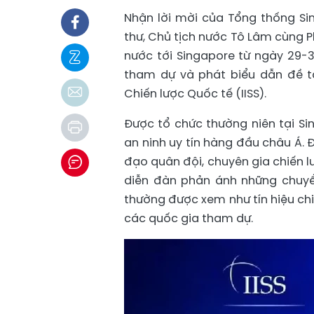
Nhận lời mời của Tổng thống S
thư, Chủ tịch nước Tô Lâm cùng 
nước tới Singapore từ ngày 29-3
tham dự và phát biểu dẫn đề tạ
Chiến lược Quốc tế (IISS).
Được tổ chức thường niên tại Si
an ninh uy tín hàng đầu châu Á. 
đạo quân đội, chuyên gia chiến l
diễn đàn phản ánh những chuyển
thường được xem như tín hiệu chi
các quốc gia tham dự.