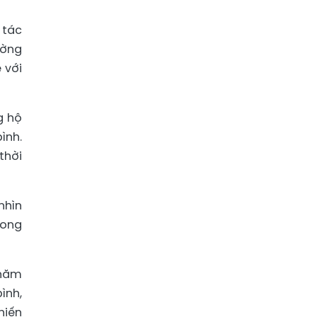
 tác
ường
 với
g hộ
ình.
thời
nhìn
rong
 năm
ình,
hiến