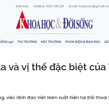
Đặt báo
Hotline: 0327.216.216
Email: toasoan@gmail.c
SỐNG 247
THỊ TRƯỜNG
MÔI TRƯỜNG
PHẢN BIỆN & BẠN ĐỌC
GI
a và vị thế đặc biệt củ
g, việc lãnh đạo Việt Nam xuất hiện tại Đối thoại