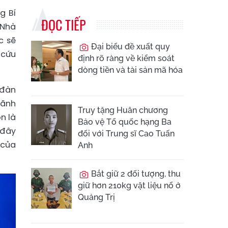
g Bí
ĐỌC TIẾP
 Nhà
c sẽ
Đại biểu đề xuất quy
 cứu
định rõ ràng về kiểm soát
dòng tiền và tài sản mã hóa
 đàn
lãnh
Truy tặng Huân chương
n là
Bảo vệ Tổ quốc hạng Ba
 đây
đối với Trung sĩ Cao Tuấn
 của
Anh
Bắt giữ 2 đối tượng, thu
giữ hơn 210kg vật liệu nổ ở
Quảng Trị