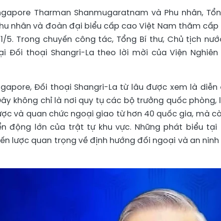
ingapore Tharman Shanmugaratnam và Phu nhân, Tổn
Phu nhân và đoàn đại biểu cấp cao Việt Nam thăm cấp
1/5. Trong chuyến công tác, Tổng Bí thư, Chủ tịch nướ
i Đối thoại Shangri-La theo lời mời của Viện Nghiên
ngapore, Đối thoại Shangri-La từ lâu được xem là diễn
Đây không chỉ là nơi quy tụ các bộ trưởng quốc phòng, 
ược và quan chức ngoại giao từ hơn 40 quốc gia, mà cò
 động lớn của trật tự khu vực. Những phát biểu tại
ến lược quan trọng về định hướng đối ngoại và an ninh