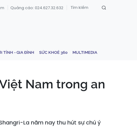
om
Quảng cáo: 024.627.32.632
ỚI TÍNH - GIA ĐÌNH
SỨC KHOẺ 360
MULTIMEDIA
a Việt Nam trong an
 Shangri-La năm nay thu hút sự chú ý