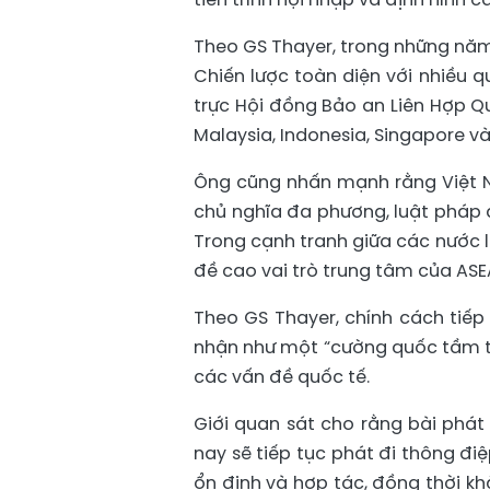
Theo GS Thayer, trong những năm
Chiến lược toàn diện với nhiều 
trực Hội đồng Bảo an Liên Hợp Q
Malaysia, Indonesia, Singapore và
Ông cũng nhấn mạnh rằng Việt 
chủ nghĩa đa phương, luật pháp 
Trong cạnh tranh giữa các nước l
đề cao vai trò trung tâm của ASE
Theo GS Thayer, chính cách tiế
nhận như một “cường quốc tầm tr
các vấn đề quốc tế.
Giới quan sát cho rằng bài phát
nay sẽ tiếp tục phát đi thông đi
ổn định và hợp tác, đồng thời kh