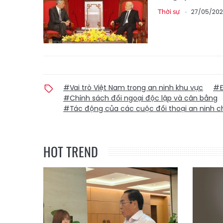
27/05/202
Thời sự
#Vai trò Việt Nam trong an ninh khu vực
#Đ
#Chính sách đối ngoại độc lập và cân bằng
#Tác động của các cuộc đối thoại an ninh c
HOT TREND