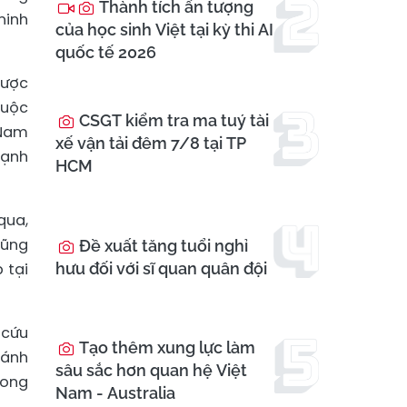
Thành tích ấn tượng
ninh
của học sinh Việt tại kỳ thi AI
quốc tế 2026
được
cuộc
CSGT kiểm tra ma tuý tài
 Nam
xế vận tải đêm 7/8 tại TP
cạnh
HCM
qua,
cũng
Đề xuất tăng tuổi nghỉ
hưu đối với sĩ quan quân đội
 tại
 cứu
Tạo thêm xung lực làm
 ánh
sâu sắc hơn quan hệ Việt
rong
Nam - Australia