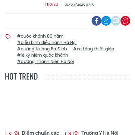
Thời sự
01/09/2025 07:36
#quốc khánh 80 năm
#diễu binh diễu hành Hà Nội
#quảng trường Ba Đình
#xe tăng thiết giáp
#lễ kỷ niệm quốc khánh
#đường Thanh Niên Hà Nội
HOT TREND
Điểm chuẩn các
Trường Y Hà Nội