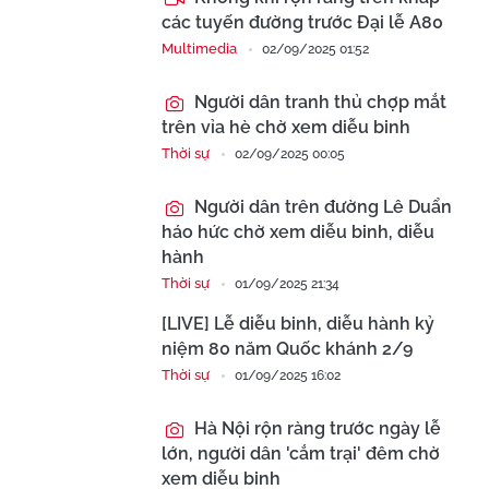
các tuyến đường trước Đại lễ A80
Multimedia
02/09/2025 01:52
Người dân tranh thủ chợp mắt
trên vỉa hè chờ xem diễu binh
Thời sự
02/09/2025 00:05
Người dân trên đường Lê Duẩn
háo hức chờ xem diễu binh, diễu
hành
Thời sự
01/09/2025 21:34
[LIVE] Lễ diễu binh, diễu hành kỷ
niệm 80 năm Quốc khánh 2/9
Thời sự
01/09/2025 16:02
Hà Nội rộn ràng trước ngày lễ
lớn, người dân 'cắm trại' đêm chờ
xem diễu binh