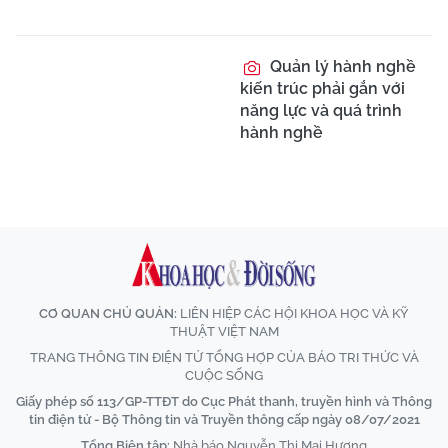
Quản lý hành nghề
kiến trúc phải gắn với
năng lực và quá trình
hành nghề
CƠ QUAN CHỦ QUẢN:
LIÊN HIỆP CÁC HỘI KHOA HỌC VÀ KỸ
THUẬT VIỆT NAM
TRANG THÔNG TIN ĐIỆN TỬ TỔNG HỢP CỦA BÁO TRI THỨC VÀ
CUỘC SỐNG
Giấy phép số 113/GP-TTĐT do Cục Phát thanh, truyền hình và Thông
tin điện tử - Bộ Thông tin và Truyền thông cấp ngày 08/07/2021
Tổng Biên tập:
Nhà báo Nguyễn Thị Mai Hương