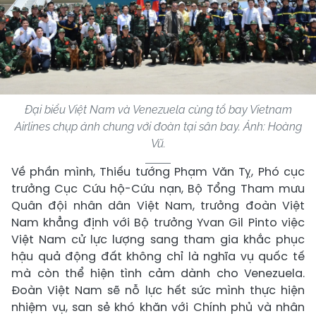
Đại biểu Việt Nam và Venezuela cùng tổ bay Vietnam
Airlines chụp ảnh chung với đoàn tại sân bay. Ảnh: Hoàng
Vũ.
Về phần mình, Thiếu tướng Phạm Văn Tỵ, Phó cục
trưởng Cục Cứu hộ-Cứu nạn, Bộ Tổng Tham mưu
Quân đội nhân dân Việt Nam, trưởng đoàn Việt
Nam khẳng định với Bộ trưởng Yvan Gil Pinto việc
Việt Nam cử lực lượng sang tham gia khắc phục
hậu quả động đất không chỉ là nghĩa vụ quốc tế
mà còn thể hiện tình cảm dành cho Venezuela.
Đoàn Việt Nam sẽ nỗ lực hết sức mình thực hiện
nhiệm vụ, san sẻ khó khăn với Chính phủ và nhân