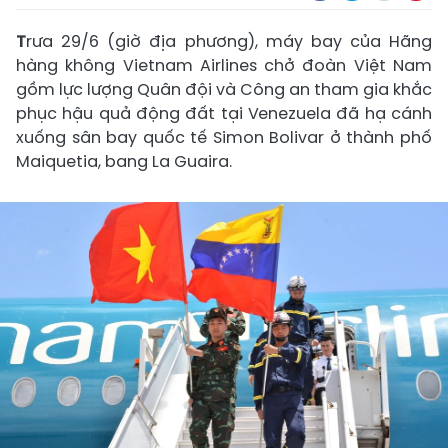
T
rưa 29/6 (giờ địa phương), máy bay của Hãng
hàng không Vietnam Airlines chở đoàn Việt Nam
gồm lực lượng Quân đội và Công an tham gia khắc
phục hậu quả động đất tại Venezuela đã hạ cánh
xuống sân bay quốc tế Simon Bolivar ở thành phố
Maiquetia, bang La Guaira.