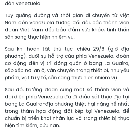
dân Venezuela.
Tuy quãng đường và thời gian di chuyển từ Việt
Nam đến Venezuela tương đối dài, các thành viên
đoàn Việt Nam đều bảo đảm sức khỏe, tinh thần
sẵn sàng thực hiện nhiệm vụ.
Sau khi hoàn tất thủ tục, chiều 29/6 (giờ địa
phương), dưới sự hỗ trợ của phía Venezuela, đoàn
cơ động đến vị trí đóng quân ở bang La Guaira,
sắp xếp nơi ăn ở, vận chuyển trang thiết bị, nhu yếu
phẩm, vật tư y tế, sẵn sàng thực hiện nhiệm vụ.
Sau đó, trưởng đoàn cùng một số thành viên và
đại diện phía Venezuela đã đi khảo sát thực địa tại
bang La Guaira-địa phương thiệt hại nặng nề nhất
trong thảm họa động đất kép tại Venezuela, để
chuẩn bị triển khai nhân lực và trang thiết bị thực
hiện tìm kiếm, cứu nạn.