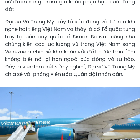
cử đoàn sang tham gia khắc phục hậu quả động
đất.
Đại sứ Vũ Trung Mỹ bày tỏ xúc động và tự hào khi
nghe hai tiếng Việt Nam và thấy lá cờ Tổ quốc tung
bay tại sân bay quốc tế Simon Bolivar cũng như
chứng kiến các lực lượng vũ trang Việt Nam sang
Venezuela chia sẻ khó khăn với đất nước bạn. "Tôi
không biết nói gì hơn ngoài xúc động và tự hào.
Đây là việc làm hết sức ý nghĩa", Đại sứ Vũ Trung Mỹ
chia sẻ với phóng viên Báo Quân đội nhân dân.