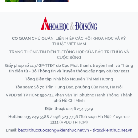
CƠ QUAN CHỦ QUẢN:
LIÊN HIỆP CÁC HỘI KHOA HỌC VÀ KỸ
THUẬT VIỆT NAM
TRANG THÔNG TIN ĐIỆN TỬ TỔNG HỢP CỦA BÁO TRI THỨC VÀ
CUỘC SỐNG
Giấy phép số 113/GP-TTĐT do Cục Phát thanh, truyền hình và Thông
tin điện tử - Bộ Thông tin và Truyền thông cấp ngày 08/07/2021
Tổng Biên tập:
Nhà báo Nguyễn Thị Mai Hương
Tòa soạn:
Số 70 Trần Hưng Đạo, phường Cửa Nam, Hà Nội
VPĐD tại TP.HCM:
590/24 Phan Văn Trị, phường Hạnh Thông, Thành
phố Hồ Chí Minh
Điện thoại:
024 6 254 3519
Hotline:
035 249 5588 / 096 523 7756 (Toà soạn Hà Nội) / 091 122
1222 (VPĐD TPHCM)
Email:
baotrithuccuocsong@kienthuc.net.vn
-
tkts@kienthuc.net.vn