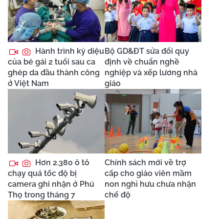
Hành trình kỳ diệu
Bộ GD&ĐT sửa đổi quy
của bé gái 2 tuổi sau ca
định về chuẩn nghề
ghép da đầu thành công
nghiệp và xếp lương nhà
ở Việt Nam
giáo
Hơn 2.380 ô tô
Chính sách mới về trợ
chạy quá tốc độ bị
cấp cho giáo viên mầm
camera ghi nhận ở Phú
non nghỉ hưu chưa nhận
Thọ trong tháng 7
chế độ