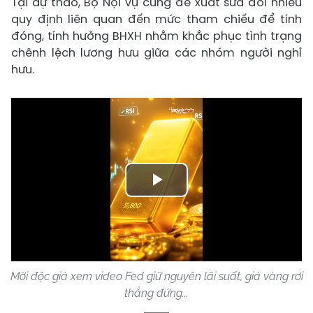
Tại dự thảo, Bộ Nội vụ cũng đề xuất sửa đổi nhiều
quy định liên quan đến mức tham chiếu để tính
đóng, tính hưởng BHXH nhằm khắc phục tình trạng
chênh lệch lương hưu giữa các nhóm người nghỉ
hưu.
Play
Video
Mời độc giả xem video Fed giữ nguyên lãi suất, giá vàng rơi
thẳng đứng...