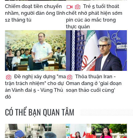
Chiếm đoạt tiền chuyển
Trẻ 5 tuổi thoát
nhầm, người đàn ông lĩnh
chết nhờ phát hiện sớm
12 tháng tù
pin cúc áo mắc trong
thực quản
Đề nghị xây dựng "ma
Thỏa thuận Iran -
trận trách nhiệm" cho dự
Oman đang ở 'giai đoạn
án Vành đai 5 - Vùng Thủ
soạn thảo cuối cùng'
đô
CÓ THỂ BẠN QUAN TÂM