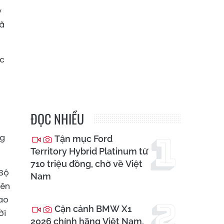
y
xã
ắc
ĐỌC NHIỀU
ng
Tận mục Ford
Territory Hybrid Platinum từ
710 triệu đồng, chờ về Việt
 Bộ
Nam
yên
ao
Cận cảnh BMW X1
ời
2026 chính hãng Việt Nam,