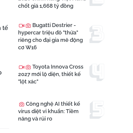
chốt giá 1,668 tỷ đồng
Bugatti Destrier -
 tế
hypercar triệu đô "thửa"
riêng cho đại gia mê động
cơ W16
Toyota Innova Cross
p
2027 mới lộ diện, thiết kế
"lột xác"
Công nghệ AI thiết kế
virus diệt vi khuẩn: Tiềm
năng và rủi ro