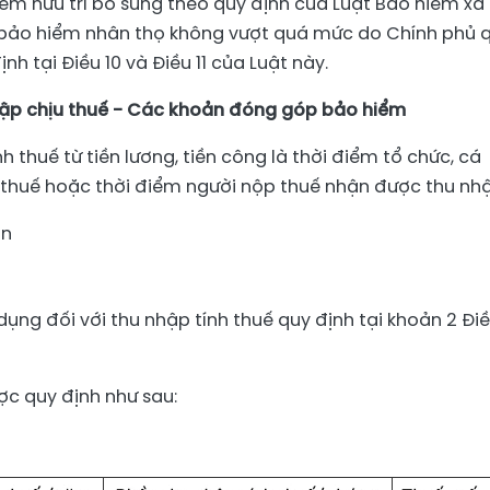
m hưu trí bổ sung theo quy định của Luật Bảo hiểm xã 
 bảo hiểm nhân thọ không vượt quá mức do Chính phủ 
h tại Điều 10 và Điều 11 của Luật này.
hập chịu thuế - Các khoản đóng góp bảo hiểm
h thuế từ tiền lương, tiền công là thời điểm tổ chức, cá
 thuế hoặc thời điểm người nộp thuế nhận được thu nhậ
ần
 dụng đối với thu nhập tính thuế quy định tại khoản 2 Đi
ược quy định như sau: