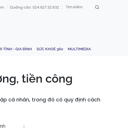
om
Quảng cáo: 024.627.32.632
ỚI TÍNH - GIA ĐÌNH
SỨC KHOẺ 360
MULTIMEDIA
ơng, tiền công
ập cá nhân, trong đó có quy định cách
ính