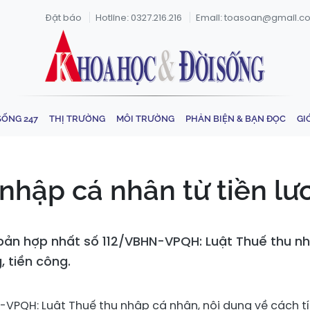
Đặt báo
Hotline: 0327.216.216
Email: toasoan@gmail.c
SỐNG 247
THỊ TRƯỜNG
MÔI TRƯỜNG
PHẢN BIỆN & BẠN ĐỌC
GI
nhập cá nhân từ tiền lư
ản hợp nhất số 112/VBHN-VPQH: Luật Thuế thu nh
, tiền công.
-VPQH: Luật Thuế thu nhập cá nhân, nội dung về cách t