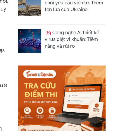
hội,
chối yêu cầu viện trợ thêm
quy
tên lửa của Ukraine
Công nghệ AI thiết kế
virus diệt vi khuẩn: Tiềm
năng và rủi ro
p.
ều 8