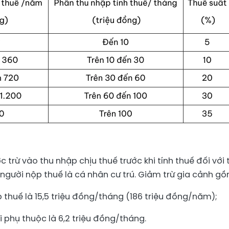
ợc trừ vào thu nhập chịu thuế trước khi tính thuế đối với 
 người nộp thuế là cá nhân cư trú. Giảm trừ gia cảnh gồ
 thuế là 15,5 triệu đồng/tháng (186 triệu đồng/năm);
 phụ thuộc là 6,2 triệu đồng/tháng.