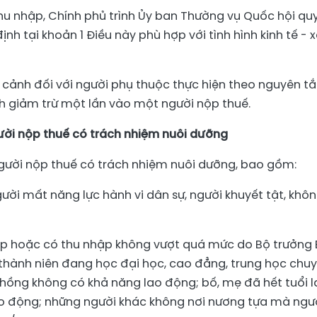
thu nhập, Chính phủ trình Ủy ban Thường vụ Quốc hội qu
nh tại khoản 1 Điều này phù hợp với tình hình kinh tế - 
a cảnh đối với người phụ thuộc thực hiện theo nguyên t
h giảm trừ một lần vào một người nộp thuế.
ời nộp thuế có trách nhiệm nuôi dưỡng
người nộp thuế có trách nhiệm nuôi dưỡng, bao gồm:
ười mất năng lực hành vi dân sự, người khuyết tật, khô
ập hoặc có thu nhập không vượt quá mức do Bộ trưởng
 thành niên đang học đại học, cao đẳng, trung học chu
hồng không có khả năng lao động; bố, mẹ đã hết tuổi l
o động; những người khác không nơi nương tựa mà ngư