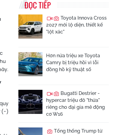
ĐỌC TIẾP
Toyota Innova Cross
à
2027 mới lộ diện, thiết kế
"lột xác"
ợc
Hơn nửa triệu xe Toyota
thu
Camry bị triệu hồi vì lỗi
này.
đồng hồ kỹ thuật số
y
Bugatti Destrier -
hypercar triệu đô "thửa"
 quy
riêng cho đại gia mê động
 (-)
cơ W16
Tổng thống Trump từ