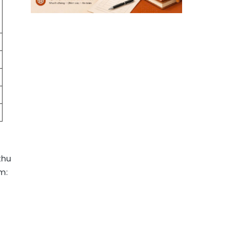
thu
m: