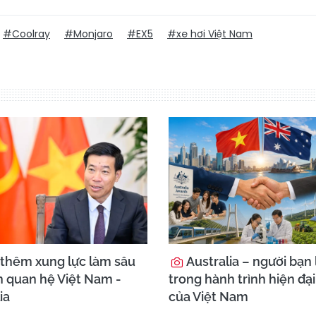
#Coolray
#Monjaro
#EX5
#xe hơi Việt Nam
thêm xung lực làm sâu
Australia – người bạn 
n quan hệ Việt Nam -
trong hành trình hiện đạ
ia
của Việt Nam