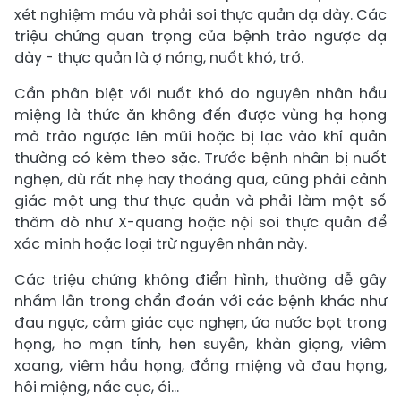
xét nghiệm máu và phải soi thực quản dạ dày. Các
triệu chứng quan trọng của bệnh trào ngược dạ
dày - thực quản là ợ nóng, nuốt khó, trớ.
Cần phân biệt với nuốt khó do nguyên nhân hầu
miệng là thức ăn không đến được vùng hạ họng
mà trào ngược lên mũi hoặc bị lạc vào khí quản
thường có kèm theo sặc. Trước bệnh nhân bị nuốt
nghẹn, dù rất nhẹ hay thoáng qua, cũng phải cảnh
giác một ung thư thực quản và phải làm một số
thăm dò như X-quang hoặc nội soi thực quản để
xác minh hoặc loại trừ nguyên nhân này.
Các triệu chứng không điển hình, thường dễ gây
nhầm lẫn trong chẩn đoán với các bệnh khác như
đau ngực, cảm giác cục nghẹn, ứa nước bọt trong
họng, ho mạn tính, hen suyễn, khàn giọng, viêm
xoang, viêm hầu họng, đắng miệng và đau họng,
hôi miệng, nấc cục, ói…