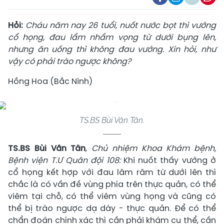
Hỏi:
Cháu năm nay 26 tuổi, nuốt nước bọt thì vướng
cổ họng, đau lẩm nhẩm vọng từ dưới bụng lên,
nhưng ăn uống thì không đau vướng. Xin hỏi, như
vậy có phải trào ngược không?
Hồng Hoa (Bắc Ninh)
TS.BS Bùi Văn Tân.
TS.BS Bùi Văn Tân
,
Chủ nhiệm Khoa Khám bệnh,
Bệnh viện T.Ư Quân đội 108:
Khi nuốt thấy vướng ở
cổ họng kết hợp với đau lâm râm từ dưới lên thì
chắc là có vấn đề vùng phía trên thực quản, có thể
viêm tại chỗ, có thể viêm vùng họng và cũng có
thể bị trào ngược dạ dày - thực quản. Để có thể
chẩn đoán chính xác thì cần phải khám cụ thể, cần