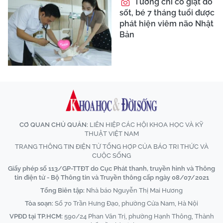
Tưởng chỉ co giật do
sốt, bé 7 tháng tuổi được
phát hiện viêm não Nhật
Bản
CƠ QUAN CHỦ QUẢN:
LIÊN HIỆP CÁC HỘI KHOA HỌC VÀ KỸ
THUẬT VIỆT NAM
TRANG THÔNG TIN ĐIỆN TỬ TỔNG HỢP CỦA BÁO TRI THỨC VÀ
CUỘC SỐNG
Giấy phép số 113/GP-TTĐT do Cục Phát thanh, truyền hình và Thông
tin điện tử - Bộ Thông tin và Truyền thông cấp ngày 08/07/2021
Tổng Biên tập:
Nhà báo Nguyễn Thị Mai Hương
Tòa soạn:
Số 70 Trần Hưng Đạo, phường Cửa Nam, Hà Nội
VPĐD tại TP.HCM:
590/24 Phan Văn Trị, phường Hạnh Thông, Thành