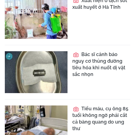
Xuất hiện ổ dịch sốt
xuất huyết ở Hà Tĩnh
Bác sĩ cảnh báo
nguy cơ thủng đường
tiêu hóa khi nuốt dị vật
sắc nhọn
Tiểu máu, cụ ông 85
tuổi không ngờ phải cắt
cả bàng quang do ung
thư