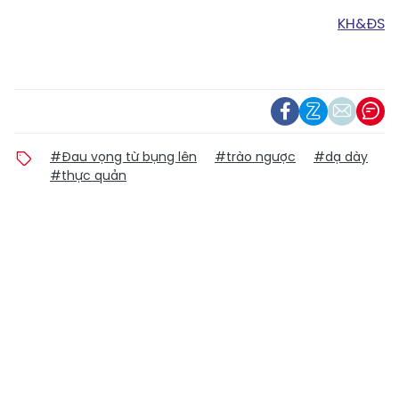
KH&ĐS
#Đau vọng từ bụng lên
#trào ngược
#dạ dày
#thực quản