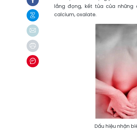
lắng đọng, kết tủa của những 
calcium, oxalate.
Dấu hiệu nhận bi