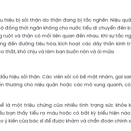
 hiệu bị sỏi thận do thận đang bị tắc nghẽn. Niệu quả
ộ đồng thời ngăn không cho nước tiểu di chuyển đến 
 ruột và thận có mối liên quan đến nhau. Khi sự tắc n
ởng đến đường tiêu hóa, kích hoạt các dây thần kinh t
o thắt, khó chịu và làm bạn buồn nôn và ói mửa.
ấu hiệu sỏi thận. Các viên sỏi có bề mặt nhám, gai sa
tổn thương cho niệu quản hoặc các mô xung quanh, có
hể là một triệu chứng của nhiều tình trạng sức khỏe 
Nếu bạn thấy tiểu ra máu hoặc có bất kỳ biểu hiện nào 
o ý kiến của bác sĩ để được khám và chẩn đoán chính x