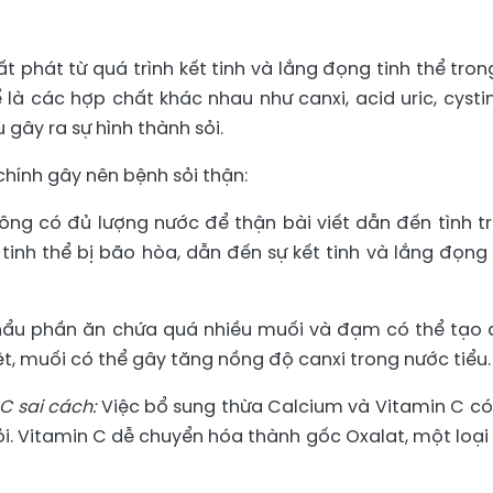
t phát từ quá trình kết tinh và lắng đọng tinh thể tron
ể là các hợp chất khác nhau như canxi, acid uric, cystin
gây ra sự hình thành sỏi.
hính gây nên bệnh sỏi thận:
ông có đủ lượng nước để thận bài viết dẫn đến tình t
tinh thể bị bão hòa, dẫn đến sự kết tinh và lắng đọng
hẩu phần ăn chứa quá nhiều muối và đạm có thể tạo 
iệt, muối có thể gây tăng nồng độ canxi trong nước tiểu.
C sai cách:
Việc bổ sung thừa Calcium và Vitamin C có
ỏi. Vitamin C dễ chuyển hóa thành gốc Oxalat, một loại 