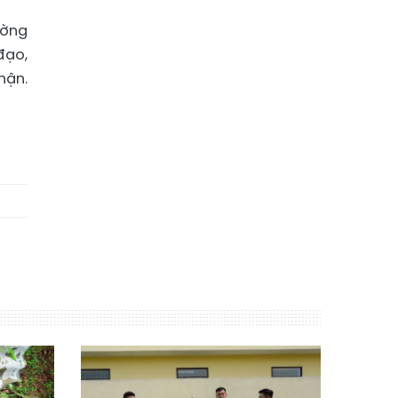
ường
đạo,
hận.