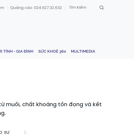
om
Quảng cáo: 024.627.32.632
ỚI TÍNH - GIA ĐÌNH
SỨC KHOẺ 360
MULTIMEDIA
h từ muối, chất khoáng tồn đọng và kết
ng.
o sự