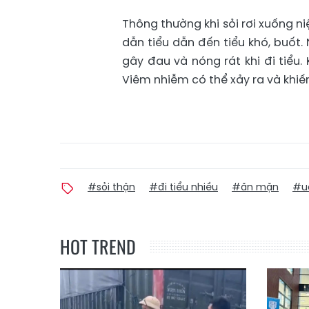
Thông thường khi sỏi rơi xuống 
dẫn tiểu dẫn đến tiểu khó, buốt.
gây đau và nóng rát khi đi tiểu.
Viêm nhiễm có thể xảy ra và khiến
#sỏi thận
#đi tiểu nhiều
#ăn mặn
#uố
HOT TREND