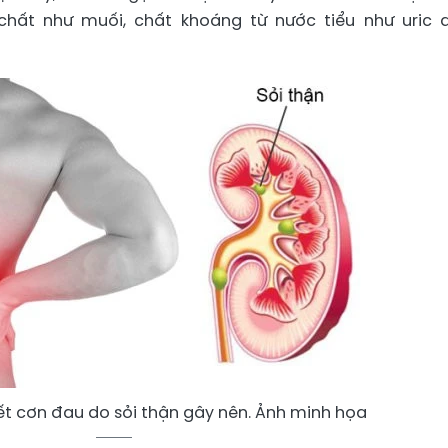
chất như muối, chất khoáng từ nước tiểu như uric a
ết cơn đau do sỏi thận gây nên. Ảnh minh họa