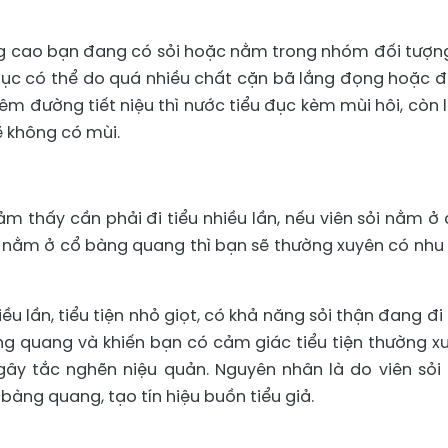
ăng cao bạn đang có sỏi hoặc nằm trong nhóm đối tượn
ểu đục có thể do quá nhiều chất cặn bã lắng đọng hoặc 
iêm đường tiết niệu thì nước tiểu đục kèm mùi hôi, còn 
ẽ không có mùi.
ảm thấy cần phải đi tiểu nhiều lần, nếu viên sỏi nằm ở 
nằm ở cổ bàng quang thì bạn sẽ thường xuyên có nhu
iều lần, tiểu tiện nhỏ giọt, có khả năng sỏi thận đang đi
àng quang và khiến bạn có cảm giác tiểu tiện thường x
 gây tắc nghẽn niệu quản. Nguyên nhân là do viên sỏi 
 bàng quang, tạo tín hiệu buồn tiểu giả.