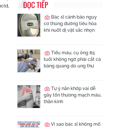
ĐỌC TIẾP
cid,
Bác sĩ cảnh báo nguy
cơ thủng đường tiêu hóa
khi nuốt dị vật sắc nhọn
Tiểu máu, cụ ông 85
tuổi không ngờ phải cắt cả
bàng quang do ung thư
Tự ý nắn khớp vai dễ
gây tổn thương mạch máu,
thần kinh
Vì sao bác sĩ không mổ