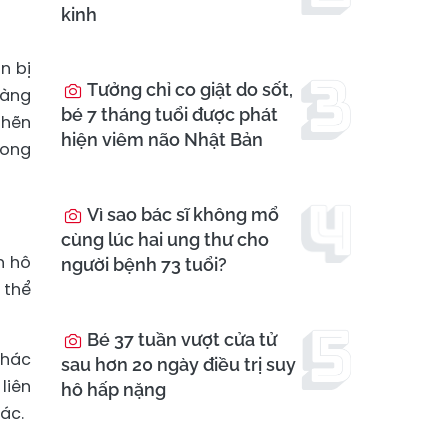
kinh
n bị
Tưởng chỉ co giật do sốt,
bàng
bé 7 tháng tuổi được phát
ghẽn
hiện viêm não Nhật Bản
rong
Vì sao bác sĩ không mổ
cùng lúc hai ung thư cho
n hô
người bệnh 73 tuổi?
 thể
Bé 37 tuần vượt cửa tử
khác
sau hơn 20 ngày điều trị suy
liên
hô hấp nặng
ác.