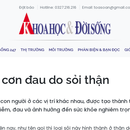
Đặt báo
Hotline: 0327.216.216
Email: toasoan@gmail.c
SỐNG 247
THỊ TRƯỜNG
MÔI TRƯỜNG
PHẢN BIỆN & BẠN ĐỌC
GI
 cơn đau do sỏi thận
ể con người ở các vị trí khác nhau, được tạo thàn
nhiễm, đau và ảnh hưởng đến sức khỏe nghiêm trọ
iện nay, như tên gọi thì loại sỏi này hình thành ở thận d