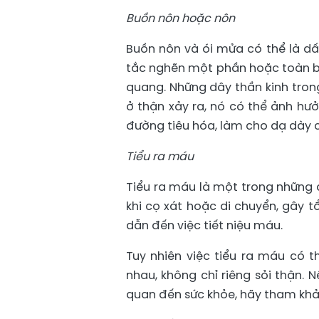
Buồn nôn hoặc nôn
Buồn nôn và ói mửa có thể là dấu
tắc nghẽn một phần hoặc toàn b
quang. Những dây thần kinh trong
ở thận xảy ra, nó có thể ảnh hư
đường tiêu hóa, làm cho dạ dày c
Tiểu ra máu
Tiểu ra máu là một trong những d
khi cọ xát hoặc di chuyển, gây 
dẫn đến việc tiết niệu máu.
Tuy nhiên việc tiểu ra máu có t
nhau, không chỉ riêng sỏi thận. 
quan đến sức khỏe, hãy tham khả