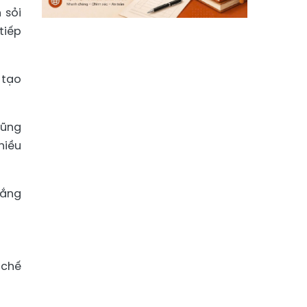
 sỏi
tiếp
 tạo
cũng
hiều
lắng
 chế