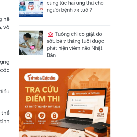
cùng lúc hai ung thư cho
người bệnh 73 tuổi?
g hệ
, và
Tưởng chỉ co giật do
sốt, bé 7 tháng tuổi được
phát hiện viêm não Nhật
Bản
rạng
 các
điều
 thể
tinh