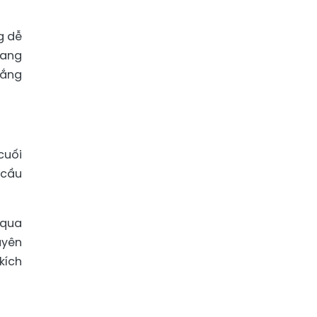
g dễ
đang
lắng
cuối
 cầu
 qua
uyên
kích