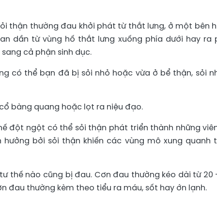
ỏi thận thường đau khởi phát từ thắt lưng, ở một bên 
an dần từ vùng hố thắt lưng xuống phía dưới hay ra 
n sang cả phận sinh dục.
ng có thể bạn đã bị sỏi nhỏ hoặc vừa ở bể thận, sỏi n
 cổ bàng quang hoặc lọt ra niệu đạo.
 thế đột ngột có thể sỏi thận phát triển thành những viên
nh hưởng bởi sỏi thận khiến các vùng mô xung quanh 
tư thế nào cũng bị đau. Cơn đau thường kéo dài từ 20 
Cơn đau thường kèm theo tiểu ra máu, sốt hay ớn lạnh.