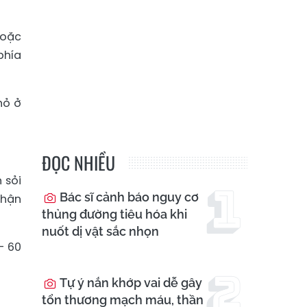
hoặc
phía
hỏ ở
ĐỌC NHIỀU
 sỏi
Bác sĩ cảnh báo nguy cơ
thận
thủng đường tiêu hóa khi
nuốt dị vật sắc nhọn
– 60
Tự ý nắn khớp vai dễ gây
tổn thương mạch máu, thần