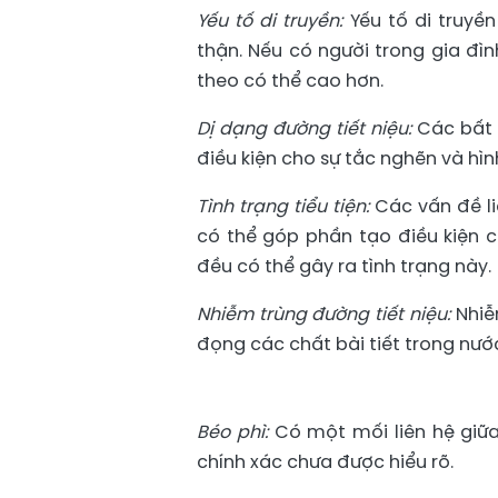
Yếu tố di truyền:
Yếu tố di truyền
thận. Nếu có người trong gia đì
theo có thể cao hơn.
Dị dạng đường tiết niệu:
Các bất 
điều kiện cho sự tắc nghẽn và hìn
Tình trạng tiểu tiện:
Các vấn đề l
có thể góp phần tạo điều kiện ch
đều có thể gây ra tình trạng này.
Nhiễm trùng đường tiết niệu:
Nhiễm
đọng các chất bài tiết trong nước
Béo phì:
Có một mối liên hệ giữa
chính xác chưa được hiểu rõ.