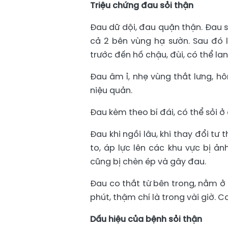
Triệu chứng đau sỏi thận
Đau dữ dội, đau quặn thận. Đau s
cả 2 bên vùng hạ sườn. Sau đó l
trước đến hố chậu, đùi, có thể la
Đau âm ỉ, nhẹ vùng thắt lưng, hô
niệu quản.
Đau kèm theo bí đái, có thể sỏi ở
Đau khi ngồi lâu, khi thay đổi tư
to, áp lực lên các khu vực bị ả
cũng bị chèn ép và gây đau.
Đau co thắt từ bên trong, nằm ở 
phút, thậm chí là trong vài giờ. 
Dấu hiệu của bệnh sỏi thận