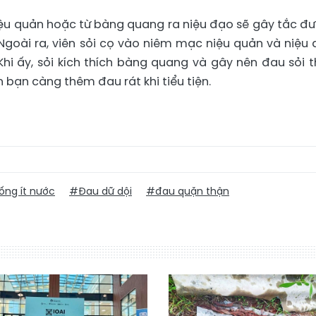
niệu quản hoặc từ bàng quang ra niệu đạo sẽ gây tắc đ
 Ngoài ra, viên sỏi cọ vào niêm mạc niệu quản và niệu 
 Khi ấy, sỏi kích thích bàng quang và gây nên đau sỏi t
 bạn càng thêm đau rát khi tiểu tiện.
ng ít nước
#Đau dữ dội
#đau quặn thận