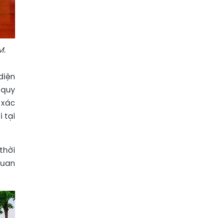
M.
diện
 quy
 xác
 tại
thời
quan