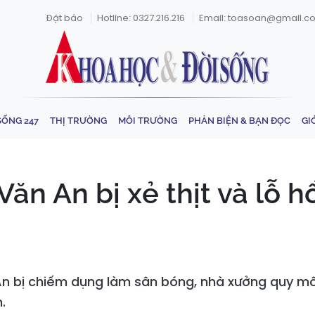
Đặt báo
Hotline: 0327.216.216
Email: toasoan@gmail.c
SỐNG 247
THỊ TRƯỜNG
MÔI TRƯỜNG
PHẢN BIỆN & BẠN ĐỌC
GI
ăn An bị xẻ thịt và lỗ 
n bị chiếm dụng làm sân bóng, nhà xưởng quy mô
.