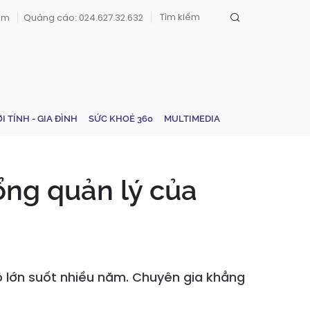
om
Quảng cáo: 024.627.32.632
ỚI TÍNH - GIA ĐÌNH
SỨC KHOẺ 360
MULTIMEDIA
hổng quản lý của
 lớn suốt nhiều năm. Chuyên gia khẳng