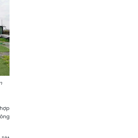
m
 hợp
hông