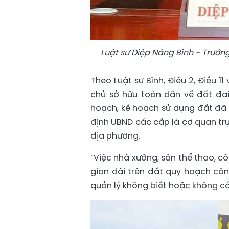
Luật sư Diệp Năng Bình - Trưởn
Theo Luật sư Bình, Điều 2, Điều 1
chủ sở hữu toàn dân về đất đai
hoạch, kế hoạch sử dụng đất đã 
định UBND các cấp là cơ quan trự
địa phương.
“Việc nhà xưởng, sân thể thao, cô
gian dài trên đất quy hoạch côn
quản lý không biết hoặc không có