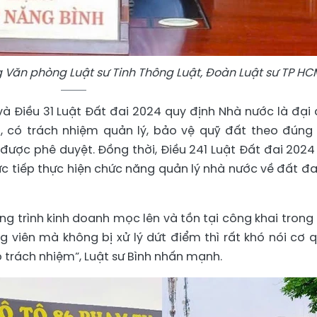
g Văn phòng Luật sư Tinh Thông Luật, Đoàn Luật sư TP HC
1 và Điều 31 Luật Đất đai 2024 quy định Nhà nước là đại 
, có trách nhiệm quản lý, bảo vệ quỹ đất theo đúng
được phê duyệt. Đồng thời, Điều 241 Luật Đất đai 2024
c tiếp thực hiện chức năng quản lý nhà nước về đất đai
ng trình kinh doanh mọc lên và tồn tại công khai trong 
g viên mà không bị xử lý dứt điểm thì rất khó nói cơ 
 trách nhiệm”, Luật sư Bình nhấn mạnh.