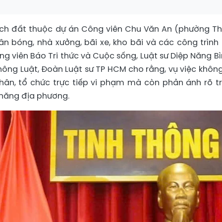
 tích đất thuộc dự án Công viên Chu Văn An (phường T
sân bóng, nhà xưởng, bãi xe, kho bãi và các công trình 
ng viên Báo Tri thức và Cuộc sống, Luật sư Diệp Năng Bì
ông Luật, Đoàn Luật sư TP HCM cho rằng, vụ việc không
hân, tổ chức trực tiếp vi phạm mà còn phản ánh rõ t
 năng địa phương.