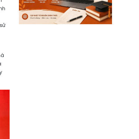
n
ịnh
 sử
mà
a
y