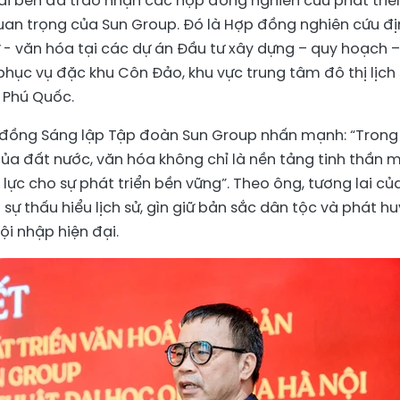
hai bên đã trao nhận các hợp đồng nghiên cứu phát triể
uan trọng của Sun Group. Đó là Hợp đồng nghiên cứu đ
sử - văn hóa tại các dự án Đầu tư xây dựng – quy hoạch –
phục vụ đặc khu Côn Đảo, khu vực trung tâm đô thị lịch
 Phú Quốc.
i đồng Sáng lập Tập đoàn Sun Group nhấn mạnh: “Trong
 của đất nước, văn hóa không chỉ là nền tảng tinh thần 
lực cho sự phát triển bền vững”. Theo ông, tương lai củ
ự thấu hiểu lịch sử, gìn giữ bản sắc dân tộc và phát hu
ội nhập hiện đại.