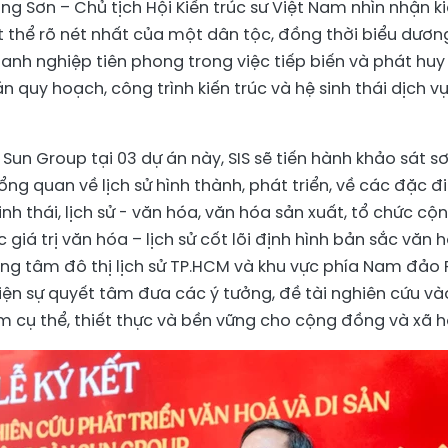
g Sơn – Chủ tịch Hội Kiến trúc sư Việt Nam nhìn nhận k
ật thể rõ nét nhất của một dân tộc, đồng thời biểu dươn
nh nghiệp tiên phong trong việc tiếp biến và phát huy
quy hoạch, công trình kiến trúc và hệ sinh thái dịch v
un Group tại 03 dự án này, SIS sẽ tiến hành khảo sát s
ổng quan về lịch sử hình thành, phát triển, về các đặc 
inh thái, lịch sử - văn hóa, văn hóa sản xuất, tổ chức cộ
 giá trị văn hóa – lịch sử cốt lõi định hình bản sắc văn 
ng tâm đô thị lịch sử TP.HCM và khu vực phía Nam đảo 
iện sự quyết tâm đưa các ý tưởng, đề tài nghiên cứu và
 cụ thể, thiết thực và bền vững cho cộng đồng và xã hộ