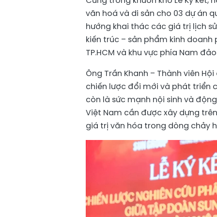
Cũng trong khuôn khổ Lễ Ký kết, 
văn hoá và di sản cho 03 dự án q
hướng khai thác các giá trị lịch 
kiến trúc – sản phẩm kinh doanh 
TP.HCM và khu vực phía Nam đảo
Ông Trần Khanh – Thành viên Hộ
chiến lược đổi mới và phát triển
còn là sức mạnh nội sinh và động 
Việt Nam cần được xây dựng trên s
giá trị văn hóa trong dòng chảy h