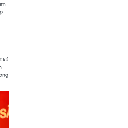
Nam
ệp
t kế
n
rong