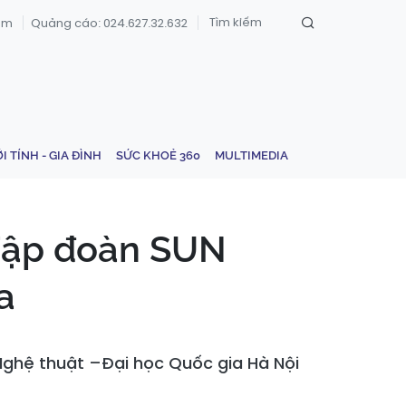
om
Quảng cáo: 024.627.32.632
ỚI TÍNH - GIA ĐÌNH
SỨC KHOẺ 360
MULTIMEDIA
 Tập đoàn SUN
a
 Nghệ thuật –Đại học Quốc gia Hà Nội