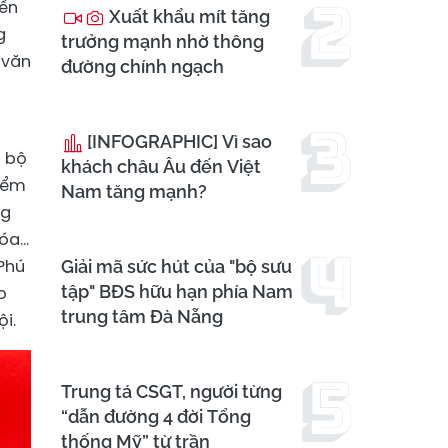
iến
Xuất khẩu mít tăng
g
trưởng mạnh nhờ thông
 văn
đường chính ngạch
ụ
[INFOGRAPHIC] Vì sao
ơ bộ
khách châu Âu đến Việt
điểm
Nam tăng mạnh?
ng
hóa…
Phú
Giải mã sức hút của "bộ sưu
tập" BĐS hữu hạn phía Nam
o
trung tâm Đà Nẵng
i.
Trung tá CSGT, người từng
“dẫn đường 4 đời Tổng
thống Mỹ” từ trần