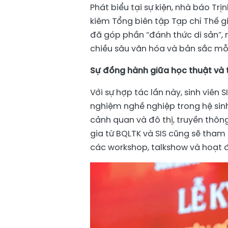
Phát biểu tại sự kiện, nhà báo Tr
kiêm Tổng biên tập Tạp chí Thế gi
đã góp phần “đánh thức di sản”, 
chiều sâu văn hóa và bản sắc mỗ
Sự đồng hành giữa học thuật và 
Với sự hợp tác lần này, sinh viên 
nghiệm nghề nghiệp trong hệ sinh 
cảnh quan và đô thị, truyền thôn
gia từ BQLTK và SIS cũng sẽ tha
các workshop, talkshow và hoạt đ