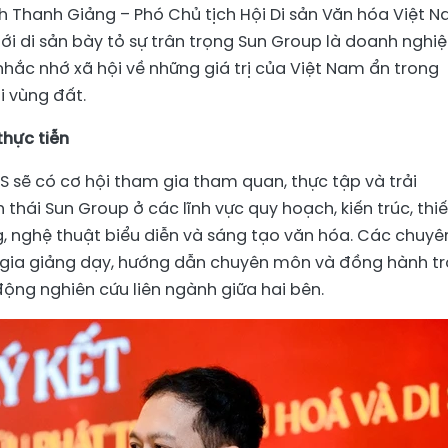
ịnh Thanh Giảng – Phó Chủ tịch Hội Di sản Văn hóa Việt 
ới di sản bày tỏ sự trân trọng Sun Group là doanh nghi
nhắc nhớ xã hội về những giá trị của Việt Nam ẩn trong
i vùng đất.
thực tiễn
SIS sẽ có cơ hội tham gia tham quan, thực tập và trải
thái Sun Group ở các lĩnh vực quy hoạch, kiến trúc, thiế
g, nghệ thuật biểu diễn và sáng tạo văn hóa. Các chuyê
m gia giảng dạy, hướng dẫn chuyên môn và đồng hành t
ộng nghiên cứu liên ngành giữa hai bên.