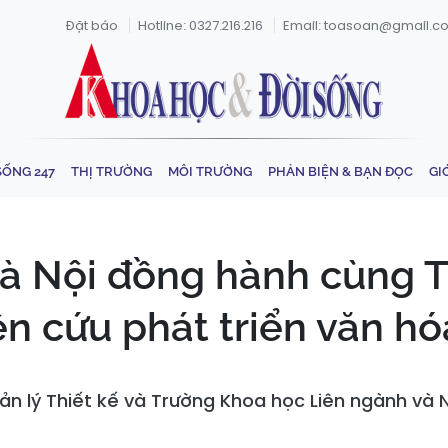
Đặt báo
Hotline: 0327.216.216
Email: toasoan@gmail.c
SỐNG 247
THỊ TRƯỜNG
MÔI TRƯỜNG
PHẢN BIỆN & BẠN ĐỌC
GI
Hà Nội đồng hành cùng
n cứu phát triển văn hó
ản lý Thiết kế và Trường Khoa học Liên ngành và