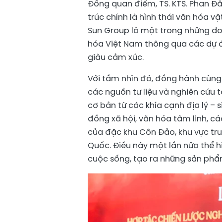
Đồng quan điểm, TS. KTS. Phan Đăn
trúc chính là hình thái văn hóa v
Sun Group là một trong những doa
hóa Việt Nam thông qua các dự án 
giàu cảm xúc.
Với tầm nhìn đó, đồng hành cùng S
các nguồn tư liệu và nghiên cứu t
cơ bản từ các khía cạnh địa lý – s
đồng xã hội, văn hóa tâm linh, các
của đặc khu Côn Đảo, khu vực tru
Quốc. Điều này một lần nữa thể h
cuộc sống, tạo ra những sản phẩm