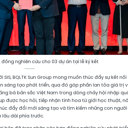
 đồng nghiên cứu cho 03 dự án tại lễ ký kết
ới SIS, BQLTK Sun Group mong muốn thúc đẩy sự kết nối
ễn sáng tạo phát triển, qua đó góp phần lan tỏa giá trị 
quảng bá bản sắc Việt Nam trong dòng chảy hội nhập qu
up được học hỏi, tiếp nhận tinh hoa từ giới học thuật, n
húc đẩy đổi mới sáng tạo và tìm kiếm những con người 
lâu dài phía trước.