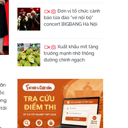
Đơn vị tổ chức cảnh
báo lừa đảo "vé nội bộ"
concert BIGBANG Hà Nội
Xuất khẩu mít tăng
trưởng mạnh nhờ thông
đường chính ngạch
văn
ốc
âng
tài