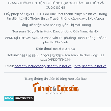
TRANG THÔNG TIN ĐIỆN TỬ TỔNG HỢP CỦA BÁO TRI THỨC VÀ
CUỘC SỐNG
Giấy phép số 113/GP-TTĐT do Cục Phát thanh, truyền hình và Thông
tin điện tử - Bộ Thông tin và Truyền thông cấp ngày 08/07/2021
Tổng Biên tập:
Nhà báo Nguyễn Thị Mai Hương
Tòa soạn:
Số 70 Trần Hưng Đạo, phường Cửa Nam, Hà Nội
VPĐD tại TP.HCM:
590/24 Phan Văn Trị, phường Hạnh Thông, Thành
phố Hồ Chí Minh
Điện thoại:
024 6 254 3519
Hotline:
035 249 5588 / 096 523 7756 (Toà soạn Hà Nội) / 091 122
1222 (VPĐD TPHCM)
Email:
baotrithuccuocsong@kienthuc.net.vn
-
tkts@kienthuc.net.vn
Trang thông tin điện tử tổng hợp của Báo