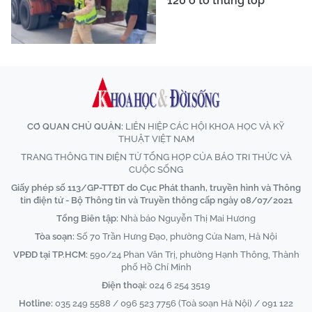
120 ô tô thủng lốp
CƠ QUAN CHỦ QUẢN:
LIÊN HIỆP CÁC HỘI KHOA HỌC VÀ KỸ
THUẬT VIỆT NAM
TRANG THÔNG TIN ĐIỆN TỬ TỔNG HỢP CỦA BÁO TRI THỨC VÀ
CUỘC SỐNG
Giấy phép số 113/GP-TTĐT do Cục Phát thanh, truyền hình và Thông
tin điện tử - Bộ Thông tin và Truyền thông cấp ngày 08/07/2021
Tổng Biên tập:
Nhà báo Nguyễn Thị Mai Hương
Tòa soạn:
Số 70 Trần Hưng Đạo, phường Cửa Nam, Hà Nội
VPĐD tại TP.HCM:
590/24 Phan Văn Trị, phường Hạnh Thông, Thành
phố Hồ Chí Minh
Điện thoại:
024 6 254 3519
Hotline:
035 249 5588 / 096 523 7756 (Toà soạn Hà Nội) / 091 122