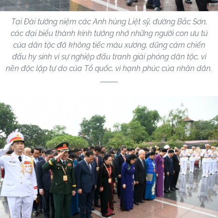
Tại Đài tưởng niệm các Anh hùng Liệt sỹ, đường Bắc Sơn,
các đại biểu thành kính tưởng nhớ những người con ưu tú
của dân tộc đã không tiếc máu xương, dũng cảm chiến
đấu hy sinh vì sự nghiệp đấu tranh giải phóng dân tộc, vì
nền độc lập tự do của Tổ quốc, vì hạnh phúc của nhân dân.