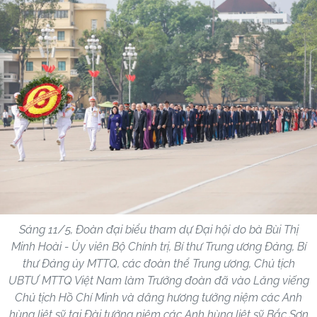
Sáng 11/5, Đoàn đại biểu tham dự Đại hội do bà Bùi Thị
Minh Hoài - Ủy viên Bộ Chính trị, Bí thư Trung ương Đảng, Bí
thư Đảng ủy MTTQ, các đoàn thể Trung ương, Chủ tịch
UBTƯ MTTQ Việt Nam làm Trưởng đoàn đã vào Lăng viếng
Chủ tịch Hồ Chí Minh và dâng hương tưởng niệm các Anh
hùng liệt sỹ tại Đài tưởng niệm các Anh hùng liệt sỹ Bắc Sơn