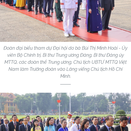
Đoàn đại biểu tham dự Đại hội do bà Bùi Thị Minh Hoài - Ủy
viên Bộ Chính trị, Bí thư Trung ương Đảng, Bí thư Đảng ủy
MTTQ, các đoàn thể Trung ương, Chủ tịch UBTƯ MTTQ Việt
Nam làm Trưởng đoàn vào Lăng viếng Chủ tịch Hồ Chí
Minh.