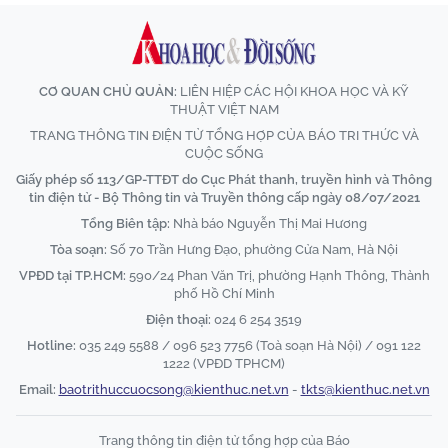
CƠ QUAN CHỦ QUẢN:
LIÊN HIỆP CÁC HỘI KHOA HỌC VÀ KỸ
THUẬT VIỆT NAM
TRANG THÔNG TIN ĐIỆN TỬ TỔNG HỢP CỦA BÁO TRI THỨC VÀ
CUỘC SỐNG
Giấy phép số 113/GP-TTĐT do Cục Phát thanh, truyền hình và Thông
tin điện tử - Bộ Thông tin và Truyền thông cấp ngày 08/07/2021
Tổng Biên tập:
Nhà báo Nguyễn Thị Mai Hương
Tòa soạn:
Số 70 Trần Hưng Đạo, phường Cửa Nam, Hà Nội
VPĐD tại TP.HCM:
590/24 Phan Văn Trị, phường Hạnh Thông, Thành
phố Hồ Chí Minh
Điện thoại:
024 6 254 3519
Hotline:
035 249 5588 / 096 523 7756 (Toà soạn Hà Nội) / 091 122
1222 (VPĐD TPHCM)
Email:
baotrithuccuocsong@kienthuc.net.vn
-
tkts@kienthuc.net.vn
Trang thông tin điện tử tổng hợp của Báo