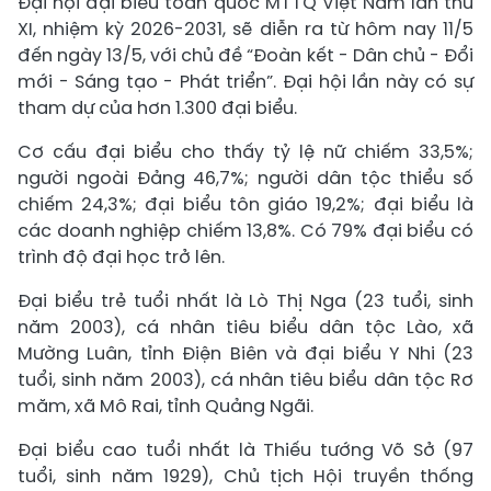
Đại hội đại biểu toàn quốc MTTQ Việt Nam lần thứ
XI, nhiệm kỳ 2026-2031, sẽ diễn ra từ hôm nay 11/5
đến ngày 13/5, với chủ đề “Đoàn kết - Dân chủ - Đổi
mới - Sáng tạo - Phát triển”. Đại hội lần này có sự
tham dự của hơn 1.300 đại biểu.
Cơ cấu đại biểu cho thấy tỷ lệ nữ chiếm 33,5%;
người ngoài Đảng 46,7%; người dân tộc thiểu số
chiếm 24,3%; đại biểu tôn giáo 19,2%; đại biểu là
các doanh nghiệp chiếm 13,8%. Có 79% đại biểu có
trình độ đại học trở lên.
Đại biểu trẻ tuổi nhất là Lò Thị Nga (23 tuổi, sinh
năm 2003), cá nhân tiêu biểu dân tộc Lào, xã
Mường Luân, tỉnh Điện Biên và đại biểu Y Nhi (23
tuổi, sinh năm 2003), cá nhân tiêu biểu dân tộc Rơ
măm, xã Mô Rai, tỉnh Quảng Ngãi.
Đại biểu cao tuổi nhất là Thiếu tướng Võ Sở (97
tuổi, sinh năm 1929), Chủ tịch Hội truyền thống