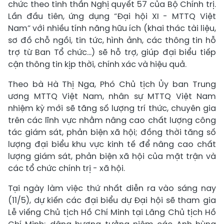
chức theo tinh thần Nghị quyết 57 của Bộ Chính trị.
Lần đầu tiên, ứng dụng “Đại hội XI - MTTQ Việt
Nam” với nhiều tính năng hữu ích (khai thác tài liệu,
sơ đồ chỗ ngồi, tin tức, hình ảnh, các thông tin hỗ
trợ từ Ban Tổ chức…) sẽ hỗ trợ, giúp đại biểu tiếp
cận thông tin kịp thời, chính xác và hiệu quả.
Theo bà Hà Thị Nga, Phó Chủ tịch Ủy ban Trung
ương MTTQ Việt Nam, nhân sự MTTQ Việt Nam
nhiệm kỳ mới sẽ tăng số lượng trí thức, chuyên gia
trên các lĩnh vực nhằm nâng cao chất lượng công
tác giám sát, phản biện xã hội; đồng thời tăng số
lượng đại biểu khu vực kinh tế để nâng cao chất
lượng giám sát, phản biện xã hội của mặt trận và
các tổ chức chính trị - xã hội.
Tại ngày làm việc thứ nhất diễn ra vào sáng nay
(11/5), dự kiến các đại biểu dự Đại hội sẽ tham gia
Lễ viếng Chủ tịch Hồ Chí Minh tại Lăng Chủ tịch Hồ