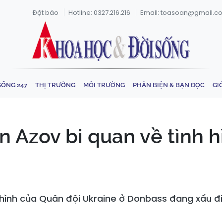
Đặt báo
Hotline: 0327.216.216
Email: toasoan@gmail.c
SỐNG 247
THỊ TRƯỜNG
MÔI TRƯỜNG
PHẢN BIỆN & BẠN ĐỌC
GI
n Azov bi quan về tình h
h hình của Quân đội Ukraine ở Donbass đang xấu đ