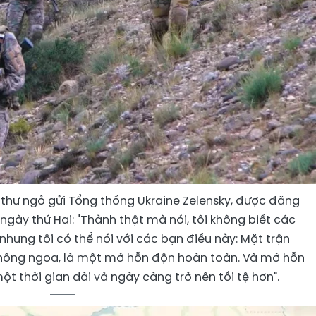
 thư ngỏ gửi Tổng thống Ukraine Zelensky, được đăng
ngày thứ Hai: "Thành thật mà nói, tôi không biết các
hưng tôi có thể nói với các bạn điều này: Mặt trận
không ngoa, là một mớ hỗn độn hoàn toàn. Và mớ hỗn
t thời gian dài và ngày càng trở nên tồi tệ hơn".