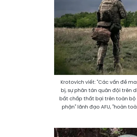
Krotovich viết: "Các vấn đề ma
bị, sự phân tán quân đội trên 
bất chấp thất bại trên toàn b
phận" lãnh đạo AFU, "hoàn toàn