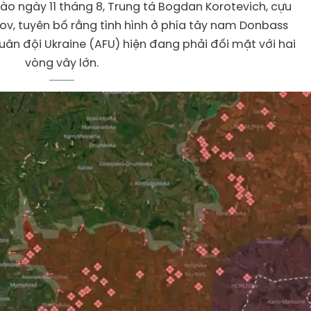
ào ngày 11 tháng 8, Trung tá Bogdan Korotevich, cựu
v, tuyên bố rằng tình hình ở phía tây nam Donbass
ân đội Ukraine (AFU) hiện đang phải đối mặt với hai
vòng vây lớn.