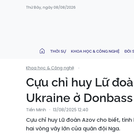
Thứ Bảy, ngày 08/08/2026
THỜI SỰ
KHOA HỌC & CÔNG NGHỆ
ĐỜI 
Khoa học & Công nghệ
Cựu chỉ huy Lữ đoà
Ukraine ở Donbass
Tiến Minh
13/08/2025 12:40
Cựu chỉ huy Lữ đoàn Azov cho biết, tìn
hai vòng vây lớn của quân đội Nga.