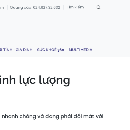
om
Quảng cáo: 024.627.32.632
ỚI TÍNH - GIA ĐÌNH
SỨC KHOẺ 360
MULTIMEDIA
ình lực lượng
i nhanh chóng và đang phải đối mặt với