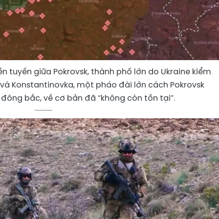
iền tuyến giữa Pokrovsk, thành phố lớn do Ukraine kiểm
 và Konstantinovka, một pháo đài lớn cách Pokrovsk
đông bắc, về cơ bản đã “không còn tồn tại”.