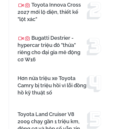
Toyota Innova Cross
2027 mới lộ diện, thiết kế
"lột xác"
Bugatti Destrier -
hypercar triệu đô "thửa"
riêng cho đại gia mê động
cơ W16
Hơn nửa triệu xe Toyota
Camry bị triệu hồi vì lỗi đồng
hồ kỹ thuật số
Toyota Land Cruiser V8
2009 chạy gần 1 triệu km,
động cơ và hộp số vẫn zin