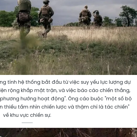
ng tính hệ thống bắt đầu từ việc suy yếu lực lượng dự
diện rộng khắp mặt trận, và việc báo cáo chiến thắng,
ộ phương hướng hoạt động". Ông cáo buộc "một số bộ
 thiếu tầm nhìn chiến lược và thậm chí là tác chiến"
về khu vực chiến sự.