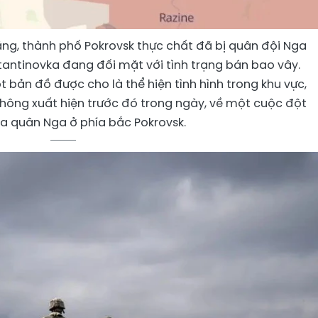
ằng, thành phố Pokrovsk thực chất đã bị quân đội Nga
stantinovka đang đối mặt với tình trạng bán bao vây.
 bản đồ được cho là thể hiện tình hình trong khu vực,
thông xuất hiện trước đó trong ngày, về một cuộc đột
a quân Nga ở phía bắc Pokrovsk.