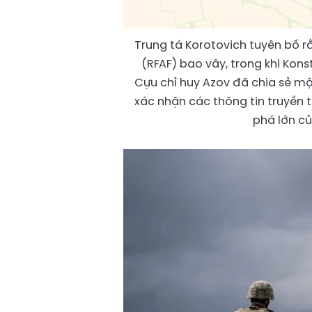
Trung tá Korotovich tuyên bố r
(RFAF) bao vây, trong khi Kon
Cựu chỉ huy Azov đã chia sẻ một
xác nhận các thông tin truyền 
phá lớn củ